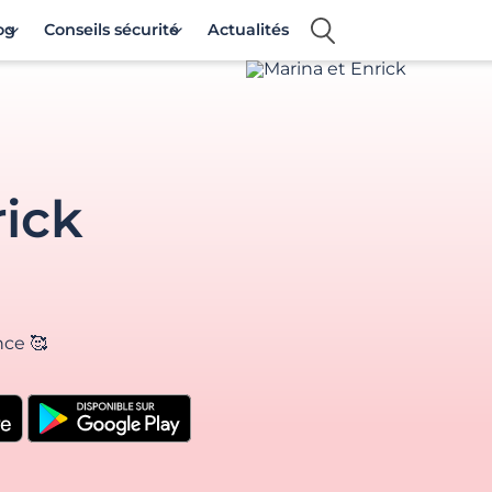
og
Conseils sécurité
Actualités
rick
nce 🥰