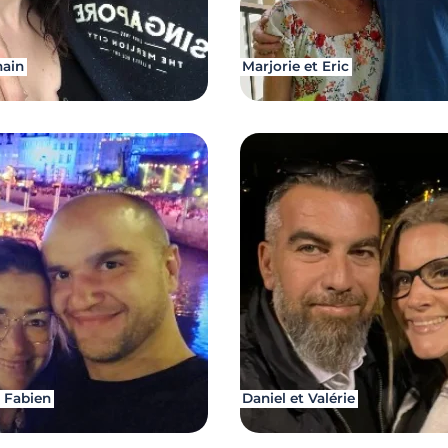
main
Marjorie et Eric
 Fabien
Daniel et Valérie