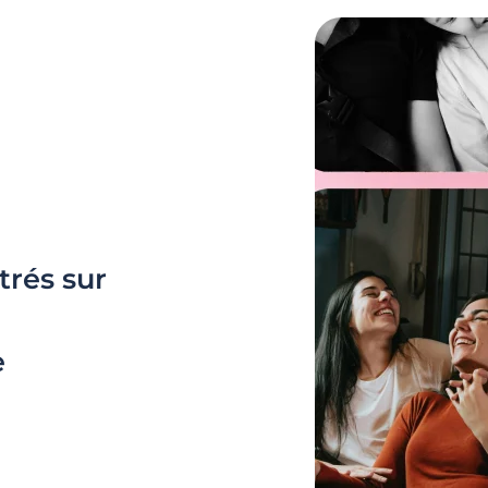
trés sur
e