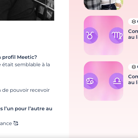
Com
au l
 profil Meetic?
e était semblable à la
Com
au l
de pouvoir recevoir
s l’un pour l’autre au
lance 🥰