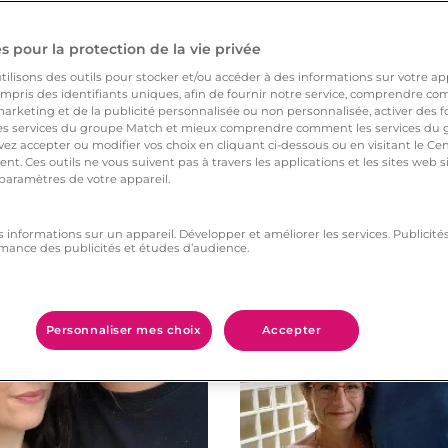
 pour la protection de la vie privée
ilisons des outils pour stocker et/ou accéder à des informations sur votre appa
pris des identifiants uniques, afin de fournir notre service, comprendre comm
arketing et de la publicité personnalisée ou non personnalisée, activer des fo
 services du groupe Match et mieux comprendre comment les services du g
ez accepter ou modifier vos choix en cliquant ci-dessous ou en visitant le Ce
nt. Ces outils ne vous suivent pas à travers les applications et les sites web
 paramètres de votre appareil.
Vous aimerez aussi
s informations sur un appareil. Développer et améliorer les services. Publici
mance des publicités et études d’audience.
Personnaliser mes choix
Accepter