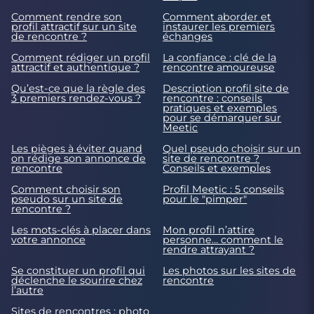
Comment rendre son
Comment aborder et
profil attractif sur un site
instaurer les premiers
de rencontre ?
échanges
Comment rédiger un profil
La confiance : clé de la
attractif et authentique ?
rencontre amoureuse
Qu’est-ce que la règle des
Description profil site de
3 premiers rendez-vous ?
rencontre : conseils
pratiques et exemples
pour se démarquer sur
Meetic
Les pièges à éviter quand
Quel pseudo choisir sur un
on rédige son annonce de
site de rencontre ?
rencontre
Conseils et exemples
Comment choisir son
Profil Meetic : 5 conseils
pseudo sur un site de
pour le "pimper"
rencontre ?
Les mots-clés à placer dans
Mon profil n’attire
votre annonce
personne… comment le
rendre attrayant ?
Se constituer un profil qui
Les photos sur les sites de
déclenche le sourire chez
rencontre
l’autre
Sites de rencontres : photo