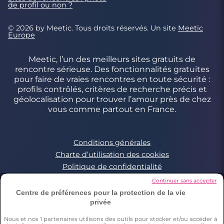
de profil ou non ?
© 2026 by Meetic. Tous droits réservés. Un site
Meetic
Europe
Meetic, l’un des meilleurs sites gratuits de
rencontre sérieuse. Des fonctionnalités gratuites
pour faire de vraies rencontres en toute sécurité :
profils contrôlés, critères de recherche précis et
géolocalisation pour trouver l’amour près de chez
vous comme partout en France.
Conditions générales
Charte d’utilisation des cookies
Politique de confidentialité
Conditions Générales applicables aux Events
Continuer sans accepter
Signaler un contenu illégal
Centre de préférences pour la protection de la vie
privée
Nous et nos
1
partenaires utilisons des outils pour stocker et/ou accéder à
*Estimation du nombre de personnes ayant déjà fait une