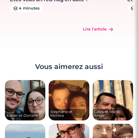
4 minutes
Lire l'article
Vous aimerez aussi
Stéphane et
Gilles et Marie-
Xavier et Doriane
Monica
Ange