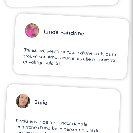
Linda Sandrine
J'ai essayé Meetic à cause d'une amie qui a
trouvé son âme sœur, alors elle m'a inscrite
et voilà je suis là !
Julie
J'avais envie de me lancer dans la
recherche d'une belle personne. J'ai de
bons retours de mes amis sur les sites mais
j'ai de très mauvaises expériences sur
d'autres sites. Je voulais tester Meetic,
comme une dernière chance aux