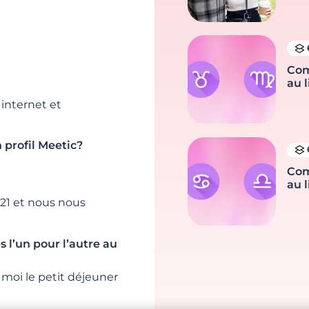
Com
au l
internet et
 profil Meetic?
Com
au l
21 et nous nous
s l’un pour l’autre au
 moi le petit déjeuner