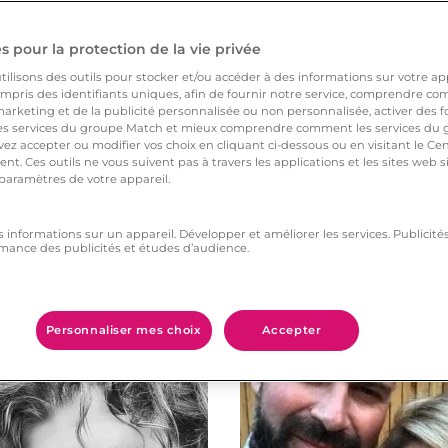
 pour la protection de la vie privée
ilisons des outils pour stocker et/ou accéder à des informations sur votre appa
pris des identifiants uniques, afin de fournir notre service, comprendre comm
arketing et de la publicité personnalisée ou non personnalisée, activer des fo
 services du groupe Match et mieux comprendre comment les services du g
ez accepter ou modifier vos choix en cliquant ci-dessous ou en visitant le Ce
nt. Ces outils ne vous suivent pas à travers les applications et les sites web
 paramètres de votre appareil.
s informations sur un appareil. Développer et améliorer les services. Publici
mance des publicités et études d’audience.
Vous aimerez aussi
Personnaliser mes choix
Accepter