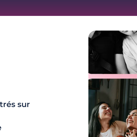
trés sur
e