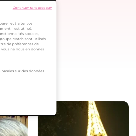
Continuer sans accepter
reil et traiter vos
ent il est utilisé,
nctionnalités sociales,
roupe Match sont utilisés
ntre de préférences de
 si vous ne nous en donnez
tés basées sur des données