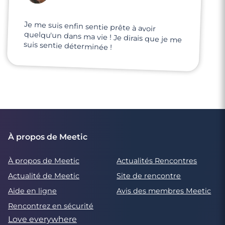
Je me suis enfin sentie prête à avoir
quelqu'un dans ma vie ! Je dirais que je me
suis sentie déterminée !
À propos de Meetic
À propos de Meetic
Actualités Rencontres
Actualité de Meetic
Site de rencontre
Aide en ligne
Avis des membres Meetic
Rencontrez en sécurité
Love everywhere