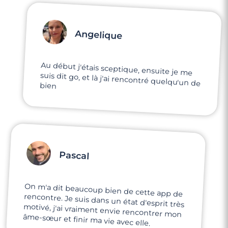
Angelique
Au début j'étais sceptique, ensuite je me
suis dit go, et là j'ai rencontré quelqu'un de
bien
Pascal
On m'a dit beaucoup bien de cette app de
rencontre. Je suis dans un état d'esprit très
motivé, j'ai vraiment envie rencontrer mon
âme-sœur et finir ma vie avec elle.