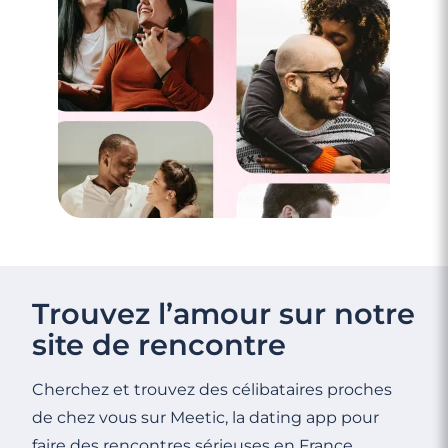
Trouvez l’amour sur notre
site de rencontre
Cherchez et trouvez des célibataires proches
de chez vous sur Meetic, la dating app pour
faire des rencontres sérieuses en France.