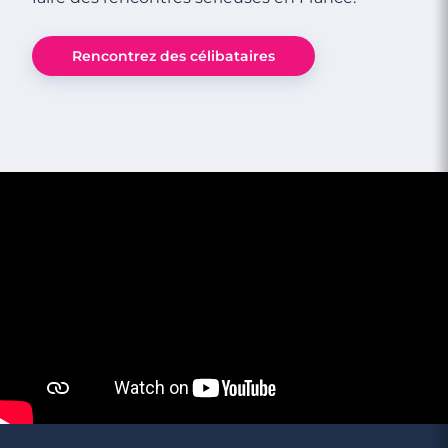
Rencontrez des célibataires