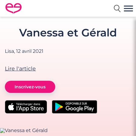
Rencontre en France avec Meetic
Vanessa et Gérald
Lisa,
12 avril 2021
Lire l'article
Inscrivez-vous