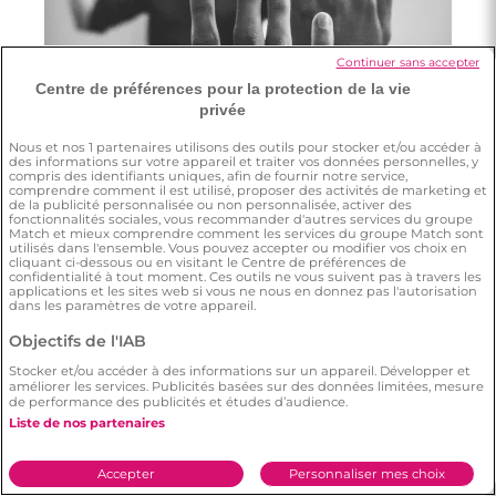
4 minutes
Continuer sans accepter
Premier rendez-vous : le pire et le meilleur
Centre de préférences pour la protection de la vie
privée
Nous et nos
1
partenaires utilisons des outils pour stocker et/ou accéder à
des informations sur votre appareil et traiter vos données personnelles, y
compris des identifiants uniques, afin de fournir notre service,
comprendre comment il est utilisé, proposer des activités de marketing et
de la publicité personnalisée ou non personnalisée, activer des
fonctionnalités sociales, vous recommander d'autres services du groupe
Match et mieux comprendre comment les services du groupe Match sont
Ce qu'il faut retenir
utilisés dans l'ensemble. Vous pouvez accepter ou modifier vos choix en
cliquant ci-dessous ou en visitant le Centre de préférences de
confidentialité à tout moment. Ces outils ne vous suivent pas à travers les
applications et les sites web si vous ne nous en donnez pas l'autorisation
dans les paramètres de votre appareil.
Qu'est-ce que le "frontal" comme
phrase d'accroche pour un premier
Objectifs de l'IAB
rendez-vous ?
Stocker et/ou accéder à des informations sur un appareil. Développer et
améliorer les services. Publicités basées sur des données limitées, mesure
Le "frontal" est une approche directe pour
de performance des publicités et études d’audience.
Comment utiliser la franchise comme
Liste de nos partenaires
une phrase d'accroche. C'est une tactique qui
phrase d'accroche ?
peut comporter des risques, mais si elle est
Accepter
Personnaliser mes choix
Le fait de manifester ouvertement son désir
Quel est l'effet de la phrase d'accroche
combinée avec un ton approprié, de l'énergie