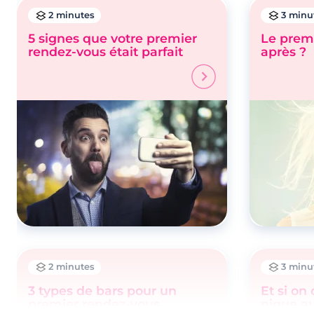
2 minutes
3 minu
5 signes que votre premier
Le prem
rendez-vous était parfait
après ?
2 minutes
3 minu
3 types de bars pour un
Et si on 
premier rendez-vous
nique a