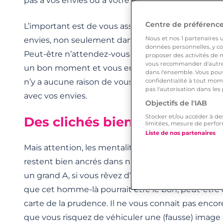
pas à vos envies ou à votre vision du couple.
Centre de préférences
L’important est de vous assurer que vous avez to
Nous et nos
1
partenaires ut
envies, non seulement dans l’instant présent, mais
données personnelles, y com
Peut-être n’attendez-vous rien d’autre de cette h
proposer des activités de m
vous recommander d'autres
un bon moment et vous en avez parfaitement le dro
dans l'ensemble. Vous pouv
n’y a aucune raison de vous priver, dès lors que v
confidentialité à tout mome
pas l'autorisation dans les
avec vos envies.
Objectifs de l'IAB
Stocker et/ou accéder à de
Des clichés bien ancrés
limitées, mesure de perfor
Liste de nos partenaires
Mais attention, les mentalités ont beau avoir évolu
restent bien ancrés dans nos sociétés. Si vous re
un grand A, si vous rêvez d’enfants et d’avenir et
que cet homme-là pourrait être le bon, peut-être d
carte de la prudence. Il ne vous connait pas encor
que vous risquez de véhiculer une (fausse) image de 