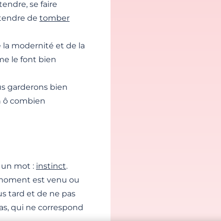
tendre, se faire
ttendre de
tomber
e la modernité et de la
me le font bien
us garderons bien
n ô combien
 un mot :
instinct
.
le moment est venu ou
us tard et de ne pas
as, qui ne correspond