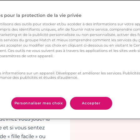
 pour la protection de la vie privée
us les deux les mêmes
ilisons des outils pour stocker et/ou accéder à des informations sur votre appa
 aussi plus tard.
pris des identifiants uniques, afin de fournir notre service, comprendre comm
istoire que de passer
arketing et de la publicité personnalisée ou non personnalisée, activer des fo
 services du groupe Match et mieux comprendre comment les services du g
it ! Dans ce cas il
ez accepter ou modifier vos choix en cliquant ci-dessous ou en visitant le Ce
ous êtes en accord
nt. Ces outils ne vous suivent pas à travers les applications et les sites web
 paramètres de votre appareil.
s informations sur un appareil. Développer et améliorer les services. Publici
mance des publicités et études d’audience.
é, certains clichés
cherchez l’amour avec
Personnaliser mes choix
Accepter
 que vous sentez bien
evriez vous jouer la
e et si vous sentez
« fille facile » ou