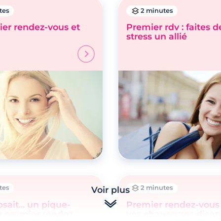
tes
2 minutes
ier rendez-vous et
Premier rdv : faites d
stress un allié
tes
2 minutes
Voir plus
osait... un pique-
Premier rendez-vous 
u premier rendez-
vos chaussures disen