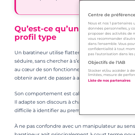
Centre de préférences
Nous et nos
1
partenaires ut
Qu’est-ce qu’un baratineur ? 
données personnelles, y com
proposer des activités de m
profil type
vous recommander d'autres
dans l'ensemble. Vous pouv
confidentialité à tout mome
Un baratineur utilise flatteries répétées et prom
pas l'autorisation dans les
séduire, sans chercher à s’engager. La manipulati
Objectifs de l'IAB
au cœur de son fonctionnement. Il ou elle sait ex
Stocker et/ou accéder à de
limitées, mesure de perfor
obtenir avant de passer à autre chose.
Liste de nos partenaires
Son comportement est calculé et se reproduit d’un
Il adapte son discours à chaque personne qu’il ren
difficile à identifier au premier abord.
À ne pas confondre avec un manipulateur au sens 
baratineur agit principalement à court terme pour