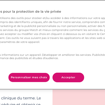
 pour la protection de la vie privée
ilisons des outils pour stocker et/ou accéder à des informations sur votre appa
Définition et
pris des identifiants uniques, afin de fournir notre service, comprendre comm
arketing et de la publicité personnalisée ou non personnalisée, activer des fo
 services du groupe Match et mieux comprendre comment les services du g
ez accepter ou modifier vos choix en cliquant ci-dessous ou en visitant le Ce
nt. Ces outils ne vous suivent pas à travers les applications et les sites web
esses non tenues pour
 paramètres de votre appareil.
on sentimentale est
actement ce qu’il veut
s informations sur un appareil. Développer et améliorer les services. Publici
mance des publicités et études d’audience.
e rencontre à l’autre.
Personnaliser mes choix
Accepter
contre, ce qui le rend
clinique du terme. Le
 séduire et obtenir ce