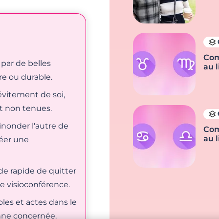
Com
par de belles
au l
e ou durable.
 évitement de soi,
t non tenues.
inonder l'autre de
Com
au l
réer une
e rapide de quitter
de visioconférence.
les et actes dans le
nne concernée.