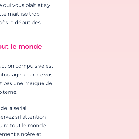
ui vous plaît et s’y
te maîtrise trop
 dès le début des
tout le monde
duction compulsive est
ntourage, charme vos
’est pas une marque de
externe.
de la serial
rvez si l’attention
uire
tout le monde
ement sincère et