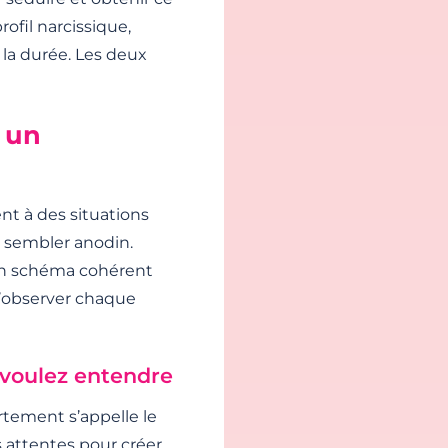
rofil narcissique,
 la durée. Les deux
 un
t à des situations
t sembler anodin.
un schéma cohérent
’observer chaque
s voulez entendre
rtement s’appelle le
os attentes pour créer