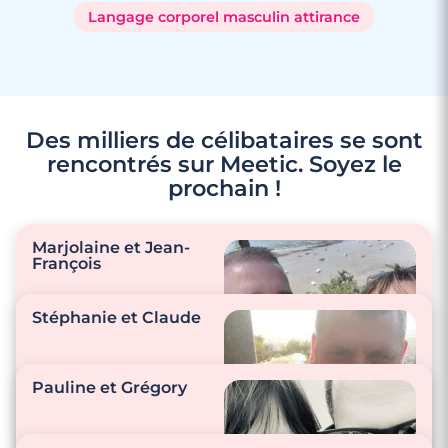
Langage corporel masculin attirance
Des milliers de célibataires se sont
rencontrés sur Meetic. Soyez le
prochain !
Marjolaine et Jean-
François
Stéphanie et Claude
"On s’écoute, on se
surprend…
Pauline et Grégory
Préparation des plats
préférés, pique nique
"Chaque dimanche,
à la mer, balade