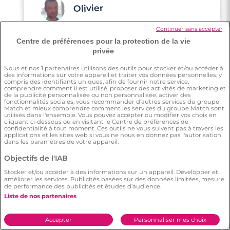
Olivier
Continuer sans accepter
J'ai rencontré ma moitié sur Meetic alors
Centre de préférences pour la protection de la vie
que l'on habite à 200m l'un de l'autre et on
privée
ne s'était jamais vu auparavant.
Aujourd'hui, nous sommes ensemble c'est
Nous et nos
1
partenaires utilisons des outils pour stocker et/ou accéder à
des informations sur votre appareil et traiter vos données personnelles, y
une belle aventure qui commence... Merci
compris des identifiants uniques, afin de fournir notre service,
comprendre comment il est utilisé, proposer des activités de marketing et
Meetic 💕
de la publicité personnalisée ou non personnalisée, activer des
fonctionnalités sociales, vous recommander d'autres services du groupe
Match et mieux comprendre comment les services du groupe Match sont
utilisés dans l'ensemble. Vous pouvez accepter ou modifier vos choix en
cliquant ci-dessous ou en visitant le Centre de préférences de
confidentialité à tout moment. Ces outils ne vous suivent pas à travers les
applications et les sites web si vous ne nous en donnez pas l'autorisation
dans les paramètres de votre appareil.
Vincent
Objectifs de l'IAB
Stocker et/ou accéder à des informations sur un appareil. Développer et
améliorer les services. Publicités basées sur des données limitées, mesure
de performance des publicités et études d’audience.
La liberté de choisir entre les profils et la
pertinence de chaque personne par
rapport à soi-même. Il y a d'ailleurs la
bonne dose d'infos : ce su'il faut pour avoir
Liste de nos partenaires
Accepter
Personnaliser mes choix