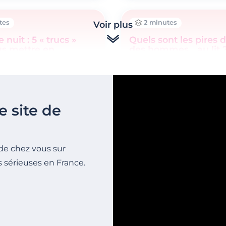
tes
2 minutes
Voir plus
nuit : 5 « trucs »
Quels sont les pires 
us mettre en
des hommes... au lit 
ce mesdames
e site de
de chez vous sur
s sérieuses en France.