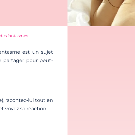
t des fantasmes
fantasme
est un sujet
le partager pour peut-
), racontez-lui tout en
et voyez sa réaction.