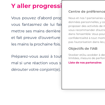
Y aller progressivement
Centre de préférences
Vous pouvez d’abord proposer un fantasme plus 
Nous et nos
1
partenaires ut
données personnelles, y com
vous fantasmez de lui faire l’amour les mains l
proposer des activités de m
vous recommander d'autres
mettre ses mains derrière le dos ou derrière la tête
dans l'ensemble. Vous pouv
et fait preuve d’ouverture d’esprit, vous pourrez 
confidentialité à tout mome
pas l'autorisation dans les
les mains la prochaine fois.
Objectifs de l'IAB
Stocker et/ou accéder à de
Préparez-vous aussi à toutes les réponses possi
limitées, mesure de perfor
mal si une réaction vous surprend. Votre attitud
Liste de nos partenaires
dérouter votre conjoint(e).