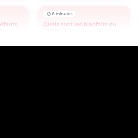
8 minutes
défauts
Quels sont les bienfaits du
?
baiser ?