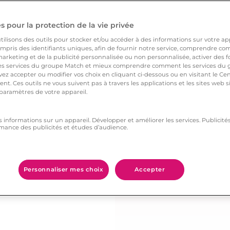
 pour la protection de la vie privée
soft. Par exemple, si
ilisons des outils pour stocker et/ou accéder à des informations sur votre appa
pris des identifiants uniques, afin de fournir notre service, comprendre comm
iées, demandez-lui de
arketing et de la publicité personnalisée ou non personnalisée, activer des fo
 services du groupe Match et mieux comprendre comment les services du g
, si il ou elle accepte
ez accepter ou modifier vos choix en cliquant ci-dessous ou en visitant le Ce
lui proposer d’attacher
nt. Ces outils ne vous suivent pas à travers les applications et les sites web
 paramètres de votre appareil.
s informations sur un appareil. Développer et améliorer les services. Publici
bles… Ne réagissez pas
mance des publicités et études d’audience.
e peut en premier lieu
Personnaliser mes choix
Accepter