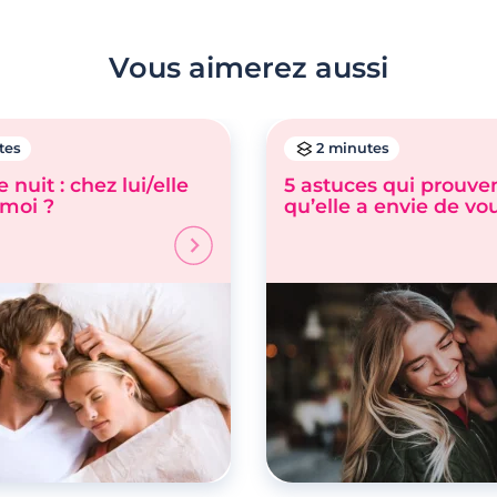
Vous aimerez aussi
tes
2 minutes
 nuit : chez lui/elle
5 astuces qui prouve
 moi ?
qu’elle a envie de vo