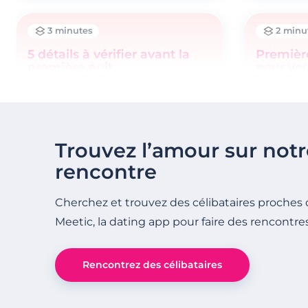
3 minutes
2 minu
5 détails à vérifier avant la
Première 
première nuit
pour vo
confian
Trouvez l’amour sur notr
rencontre
Cherchez et trouvez des célibataires proches 
Meetic, la dating app pour faire des rencontre
Rencontrez des célibataires