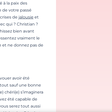
 à la paix des
e de votre passé
 crises de
jalousie
et
ec qui ? Christian ?
chissez bien avant
ressentez vraiment le
ue et ne donnez pas de
Avouer avoir été
st tout sauf une bonne
) chéri(e) s’imaginera
avez été capable de
vous serez tout aussi