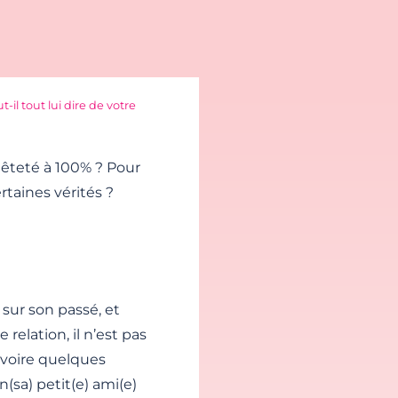
t-il tout lui dire de votre
nnêteté à 100% ? Pour
rtaines vérités ?
 sur son passé, et
elation, il n’est pas
 voire quelques
n(sa) petit(e) ami(e)