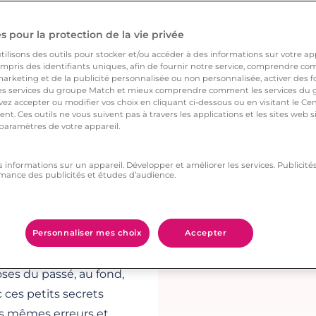
 si lointain… Résultat :
a poudre d’escampette
 pour la protection de la vie privée
lle) décidait de rester,
ilisons des outils pour stocker et/ou accéder à des informations sur votre appa
s crises de jalousie et
pris des identifiants uniques, afin de fournir notre service, comprendre comm
arketing et de la publicité personnalisée ou non personnalisée, activer des fo
ut garder ça pour soi !
 services du groupe Match et mieux comprendre comment les services du g
ez accepter ou modifier vos choix en cliquant ci-dessous ou en visitant le Ce
nt. Ces outils ne vous suivent pas à travers les applications et les sites web
 paramètres de votre appareil.
quez de perdre un
s informations sur un appareil. Développer et améliorer les services. Publici
nt au début de la
mance des publicités et études d’audience.
es victoires et ses
ssées et ses espoirs
ire de mieux vous
Personnaliser mes choix
Accepter
ieux le laisser
ses du passé, au fond,
 ces petits secrets
les mêmes erreurs et