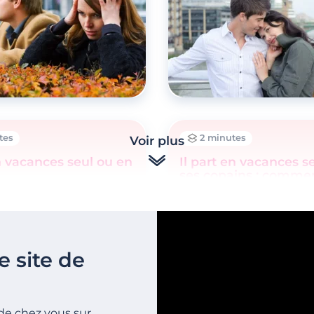
tes
2 minutes
Voir plus
n vacances seul ou en
Il part en vacances s
ses copains : comme
?
e site de
de chez vous sur