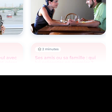
2 minutes
eul avec
Ses amis ou sa famille : qui
nt gérer
lui présenter en premier ?