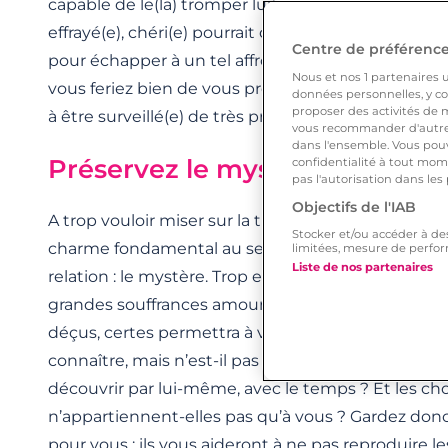
capable de le(la) tromper lui(elle) aussi, un jour pas
effrayé(e), chéri(e) pourrait décider de prendre l
Centre de préférences
pour échapper à un tel affront. Et si d’aventure, il(e
Nous et nos
1
partenaires ut
vous feriez bien de vous préparer à subir ses petite
données personnelles, y com
proposer des activités de m
à être surveillé(e) de très près… Moralité : mieux va
vous recommander d'autres
dans l'ensemble. Vous pouv
Préservez le mystère
confidentialité à tout mome
pas l'autorisation dans les
Objectifs de l'IAB
A trop vouloir miser sur la transparence, vous ris
Stocker et/ou accéder à de
charme fondamental au sein du couple, notamme
limitées, mesure de perfor
Liste de nos partenaires
relation : le mystère. Trop en dire sur soi, ses petit
grandes souffrances amoureuses, ses blessures pa
déçus, certes permettra à votre nouveau partena
connaître, mais n’est-il pas des choses qu’il vaut m
découvrir par lui-même, avec le temps ? Et les cho
n’appartiennent-elles pas qu’à vous ? Gardez donc
pour vous : ils vous aideront à ne pas reproduire 