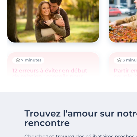
7 minutes
3 minu
12 erreurs à éviter en début
Partir e
de relation : conseils pour
couple ?
bien démarrer
Trouvez l’amour sur notr
rencontre
Cherchez et trouvez des célibataires proches 