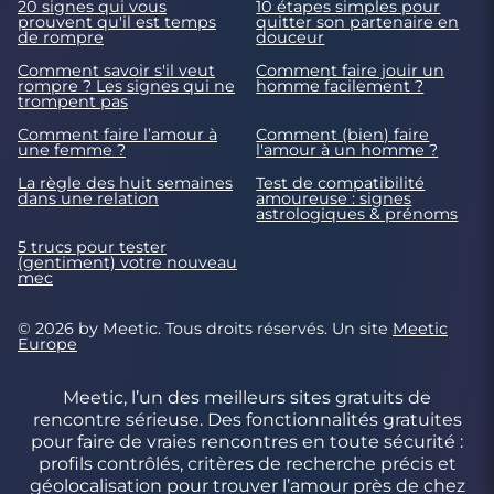
20 signes qui vous
10 étapes simples pour
prouvent qu'il est temps
quitter son partenaire en
de rompre
douceur
Comment savoir s'il veut
Comment faire jouir un
rompre ? Les signes qui ne
homme facilement ?
trompent pas
Comment faire l’amour à
Comment (bien) faire
une femme ?
l'amour à un homme ?
La règle des huit semaines
Test de compatibilité
dans une relation
amoureuse : signes
astrologiques & prénoms
5 trucs pour tester
(gentiment) votre nouveau
mec
© 2026 by Meetic. Tous droits réservés. Un site
Meetic
Europe
Meetic, l’un des meilleurs sites gratuits de
rencontre sérieuse. Des fonctionnalités gratuites
pour faire de vraies rencontres en toute sécurité :
profils contrôlés, critères de recherche précis et
géolocalisation pour trouver l’amour près de chez