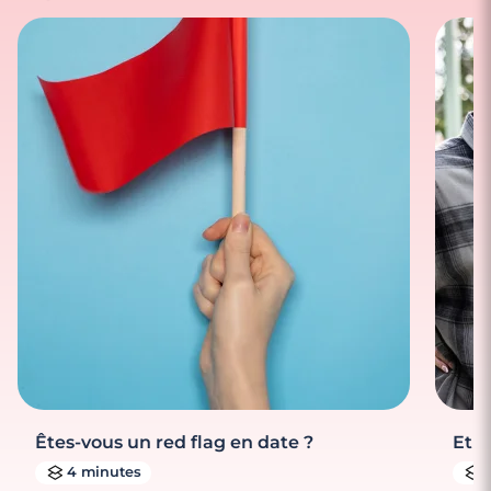
Êtes-vous un red flag en date ?
Et s
4 minutes