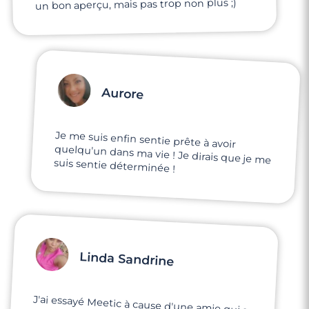
un bon aperçu, mais pas trop non plus ;)
Aurore
Je me suis enfin sentie prête à avoir
quelqu'un dans ma vie ! Je dirais que je me
suis sentie déterminée !
Linda Sandrine
J'ai essayé Meetic à cause d'une amie qui a
trouvé son âme sœur, alors elle m'a inscrite