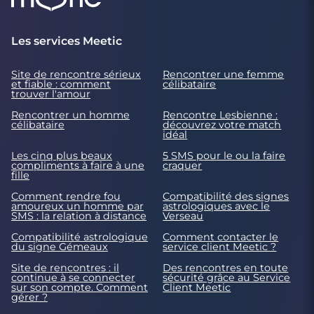
Les services Meetic
Site de rencontre sérieux
Rencontrer une femme
et fiable : comment
célibataire
trouver l'amour
Rencontrer un homme
Rencontre Lesbienne :
célibataire
découvrez votre match
idéal
Les cinq plus beaux
5 SMS pour le ou la faire
compliments à faire à une
craquer
fille
Comment rendre fou
Compatibilité des signes
amoureux un homme par
astrologiques avec le
SMS : la relation à distance
Verseau
Compatibilité astrologique
Comment contacter le
du signe Gémeaux
service client Meetic ?
Site de rencontres : il
Des rencontres en toute
continue à se connecter
sécurité grâce au Service
sur son compte. Comment
Client Meetic
gérer ?