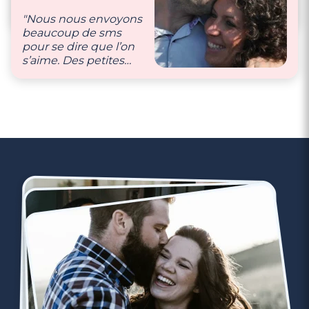
gentil !)."
vacances, cinéma,
"Nous nous envoyons
ballade… Après deux
beaucoup de sms
petits on essaye de se
pour se dire que l’on
trouver des moments
s’aime. Des petites
rien qu’à deux."
choses du quotidien
qui font plaisir."