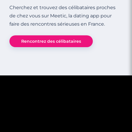
Cherchez et trouvez des célibataires proches
de chez vous sur Meetic, la dating app pour
faire des rencontres sérieuses en France.
3 minutes
Rencontrez des célibataires
Guide de la Saint-Valentin pour une
femme célibataire