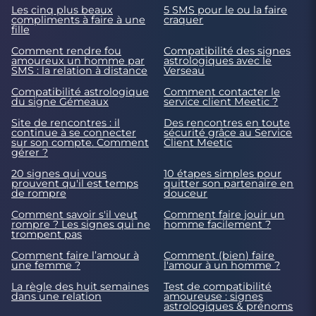
Les cinq plus beaux
5 SMS pour le ou la faire
compliments à faire à une
craquer
fille
Comment rendre fou
Compatibilité des signes
amoureux un homme par
astrologiques avec le
SMS : la relation à distance
Verseau
Compatibilité astrologique
Comment contacter le
du signe Gémeaux
service client Meetic ?
Site de rencontres : il
Des rencontres en toute
continue à se connecter
sécurité grâce au Service
sur son compte. Comment
Client Meetic
gérer ?
20 signes qui vous
10 étapes simples pour
prouvent qu'il est temps
quitter son partenaire en
de rompre
douceur
Comment savoir s'il veut
Comment faire jouir un
rompre ? Les signes qui ne
homme facilement ?
trompent pas
Comment faire l’amour à
Comment (bien) faire
une femme ?
l'amour à un homme ?
La règle des huit semaines
Test de compatibilité
dans une relation
amoureuse : signes
astrologiques & prénoms