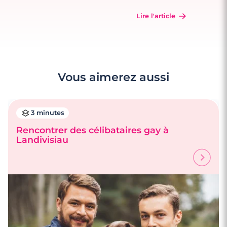
Lire l'article
Vous aimerez aussi
3 minutes
Rencontrer des célibataires gay à
Landivisiau