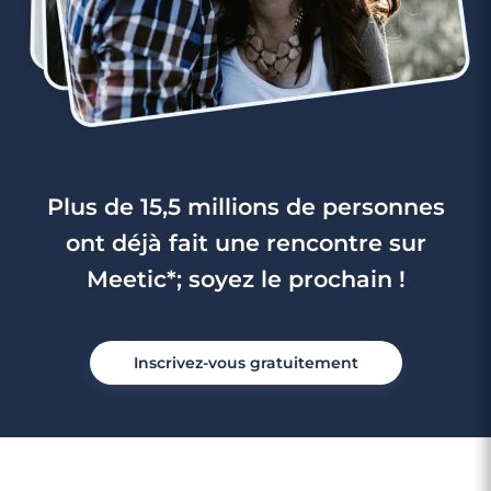
Plus de 15,5 millions de personnes
ont déjà fait une rencontre sur
Meetic*; soyez le prochain !
Inscrivez-vous gratuitement