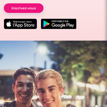
Inscrivez-vous