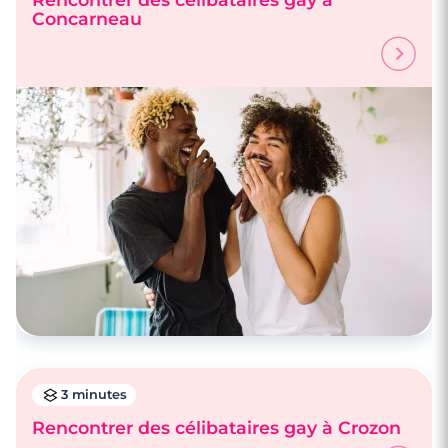
Concarneau
4 minutes
Rencontrez des célibataires gay à Rennes
3 minutes
Rencontrer des célibataires gay à Crozon