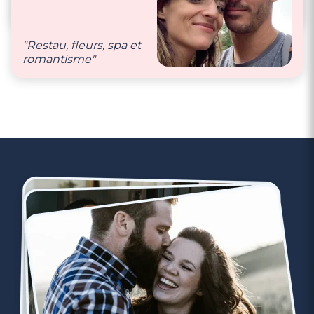
tendresse l’un envers
l’autre."
"Restau, fleurs, spa et
romantisme"