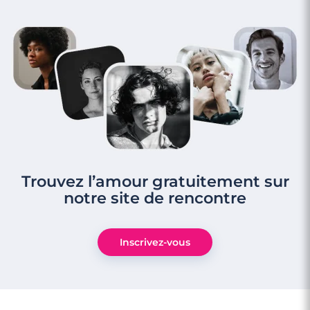
Trouvez l’amour gratuitement sur
notre site de rencontre
Inscrivez-vous