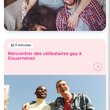
3 minutes
Rencontrer des célibataires gay à
Douarnenez