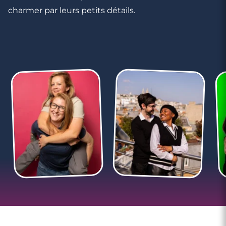
charmer par leurs petits détails.
3 minutes
Rencontrer des célibataires gay à Morlaix