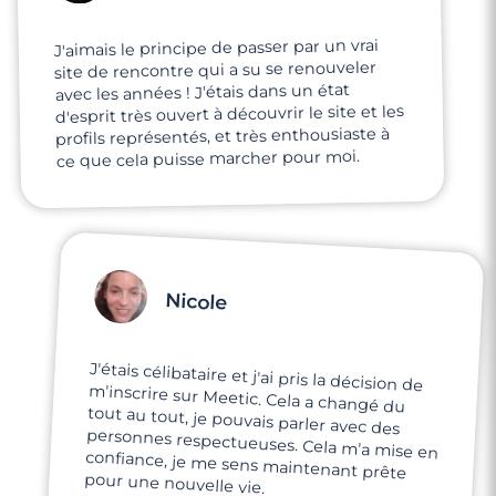
J'aimais le principe de passer par un vrai
site de rencontre qui a su se renouveler
avec les années ! J'étais dans un état
d'esprit très ouvert à découvrir le site et les
profils représentés, et très enthousiaste à
ce que cela puisse marcher pour moi.
Nicole
J'étais célibataire et j'ai pris la décision de
m'inscrire sur Meetic. Cela a changé du
tout au tout, je pouvais parler avec des
personnes respectueuses. Cela m'a mise en
confiance, je me sens maintenant prête
pour une nouvelle vie.