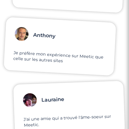
Anthony
Je préfère mon expérience sur Meetic que
celle sur les autres sites
Lauraine
J'ai une amie qui a trouvé l'âme-soeur sur
Meetic.