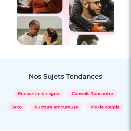
3 minutes
Nos Sujets
Tendances
Rencontrer des célibataires gay à
Quimperlé
Rencontre en ligne
Conseils Rencontre
Sexo
Rupture amoureuse
Vie de couple