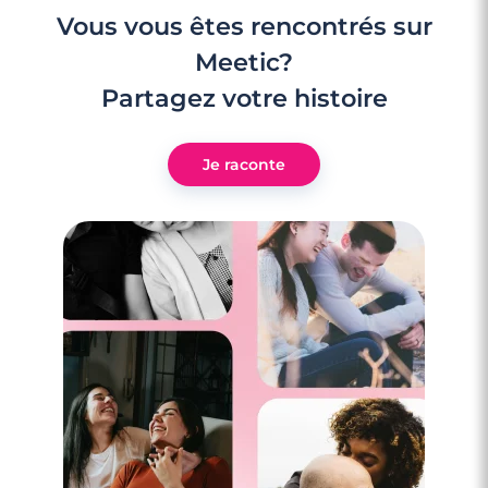
Vous vous êtes rencontrés sur
Meetic?
Partagez votre histoire
Je raconte
3 minutes
Rencontrer des célibataires gay à
Quimper