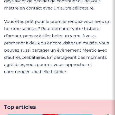
gays avant de décider de continuer ou de vous
mettre en contact avec un autre célibataire.
Vous êtes prêt pour le premier rendez-vous avec un
homme sérieux ? Pour démarrer votre histoire
d’amour, pensez à aller boire un verre, à vous
promener à deux ou encore visiter un musée. Vous
pouvez aussi partager un évènement Meetic avec
d’autres célibataires. En partageant des moments
agréables, vous pourrez vous rapprocher et
commencer une belle histoire.
Top articles