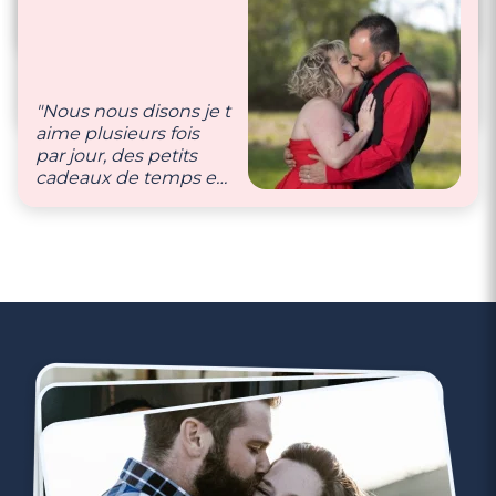
des phrases tendres
l’un à l’autre. Sa douce
"Nous nous envoyons
voix me fait vibrer,
beaucoup de sms
son attention son
pour se dire que l’on
regard m’appelle…"
s’aime. Des petites
"Nous nous disons je t
choses du quotidien
aime plusieurs fois
qui font plaisir."
par jour, des petits
cadeaux de temps en
temps, des câlins…"
3 minutes
Rencontrer des célibataires gay à
Thionville