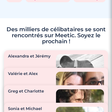
Des milliers de célibataires se sont
rencontrés sur Meetic. Soyez le
prochain !
Alexandra et Jérémy
Valérie et Alex
3 minutes
Rencontrer des célibataires gay à
Sarreguemines
"S’écouter, se
Greg et Charlotte
comprendre et se
dire je t’aime."
"Nos attentions
passent par se dire
Sonia et Michael