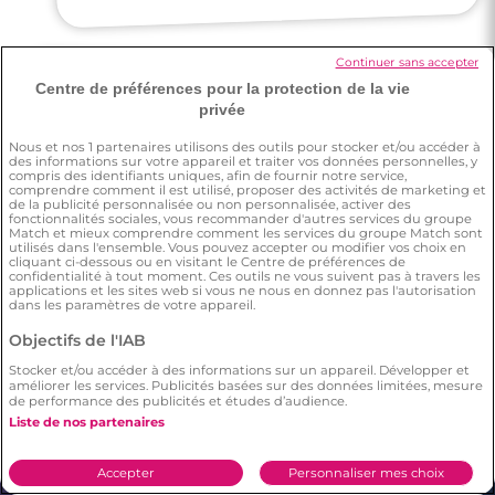
Continuer sans accepter
Centre de préférences pour la protection de la vie
privée
Julien
Nous et nos
1
partenaires utilisons des outils pour stocker et/ou accéder à
des informations sur votre appareil et traiter vos données personnelles, y
compris des identifiants uniques, afin de fournir notre service,
J'aimais le principe de passer par un vrai
site de rencontre qui a su se renouveler
avec les années ! J'étais dans un état
d'esprit très ouvert à découvrir le site et les
profils représentés, et très enthousiaste à
comprendre comment il est utilisé, proposer des activités de marketing et
de la publicité personnalisée ou non personnalisée, activer des
fonctionnalités sociales, vous recommander d'autres services du groupe
Match et mieux comprendre comment les services du groupe Match sont
utilisés dans l'ensemble. Vous pouvez accepter ou modifier vos choix en
cliquant ci-dessous ou en visitant le Centre de préférences de
confidentialité à tout moment. Ces outils ne vous suivent pas à travers les
applications et les sites web si vous ne nous en donnez pas l'autorisation
ce que cela puisse marcher pour moi.
dans les paramètres de votre appareil.
Objectifs de l'IAB
Stocker et/ou accéder à des informations sur un appareil. Développer et
améliorer les services. Publicités basées sur des données limitées, mesure
de performance des publicités et études d’audience.
Liste de nos partenaires
Accepter
Personnaliser mes choix