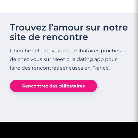
3 minutes
Trouvez l’amour sur notre
Rencontrer des célibataires gay à
site de rencontre
Creutzwald
Cherchez et trouvez des célibataires proches
de chez vous sur Meetic, la dating app pour
faire des rencontres sérieuses en France.
Rencontrez des célibataires
3 minutes
Rencontrer des célibataires gay à
Freyming-Merlebach