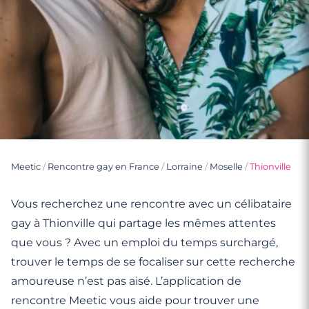
Meetic
/
Rencontre gay en France
/
Lorraine
/
Moselle
/
Thionville
Vous recherchez une rencontre avec un célibataire
gay à Thionville qui partage les mêmes attentes
que vous ? Avec un emploi du temps surchargé,
trouver le temps de se focaliser sur cette recherche
amoureuse n’est pas aisé. L’application de
rencontre Meetic vous aide pour trouver une