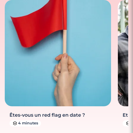
Êtes-vous un red flag en date ?
Et s
4 minutes