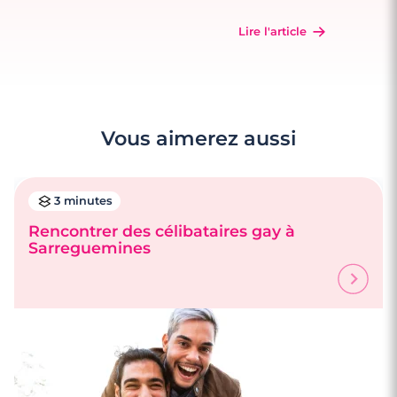
Lire l'article
Vous aimerez aussi
3 minutes
Rencontrer des célibataires gay à
Sarreguemines