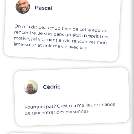
Pascal
On m'a dit beaucoup bien de cette app de
rencontre. Je suis dans un état d'esprit très
motivé, j'ai vraiment envie rencontrer mon
âme-sœur et finir ma vie avec elle.
Cédric
Pourquoi pas? C est ma meilleure chance
de rencontrer des personnes.