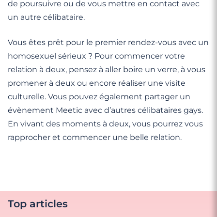
de poursuivre ou de vous mettre en contact avec
un autre célibataire.
Vous êtes prêt pour le premier rendez-vous avec un
homosexuel sérieux ? Pour commencer votre
relation à deux, pensez à aller boire un verre, à vous
promener à deux ou encore réaliser une visite
culturelle. Vous pouvez également partager un
évènement Meetic avec d’autres célibataires gays.
En vivant des moments à deux, vous pourrez vous
rapprocher et commencer une belle relation.
Top articles