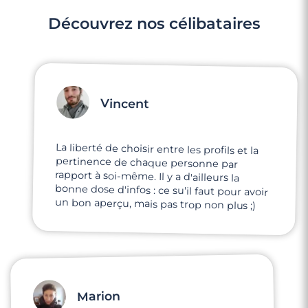
Découvrez nos célibataires
Vincent
La liberté de choisir entre les profils et la
pertinence de chaque personne par
rapport à soi-même. Il y a d'ailleurs la
bonne dose d'infos : ce su'il faut pour avoir
un bon aperçu, mais pas trop non plus ;)
Marion