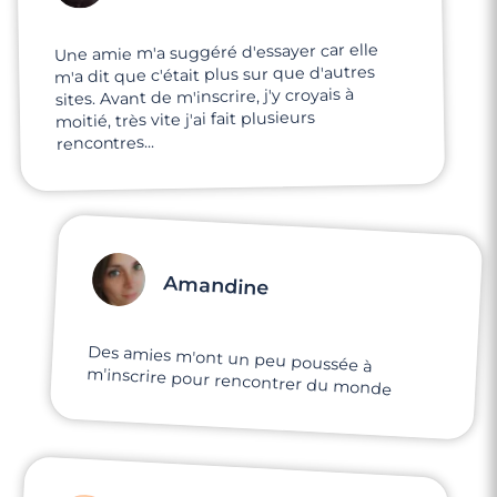
Une amie m'a suggéré d'essayer car elle
m'a dit que c'était plus sur que d'autres
sites. Avant de m'inscrire, j'y croyais à
moitié, très vite j'ai fait plusieurs
rencontres...
Amandine
Des amies m'ont un peu poussée à
m'inscrire pour rencontrer du monde