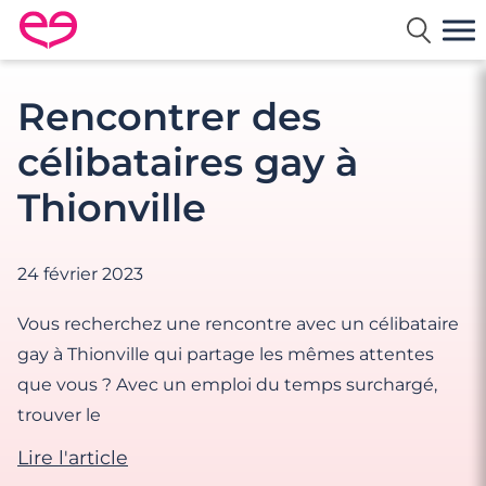
Rencontre en France avec Meetic
Rencontrer des
célibataires gay à
Thionville
24 février 2023
Vous recherchez une rencontre avec un célibataire
gay à Thionville qui partage les mêmes attentes
que vous ? Avec un emploi du temps surchargé,
trouver le
Lire l'article