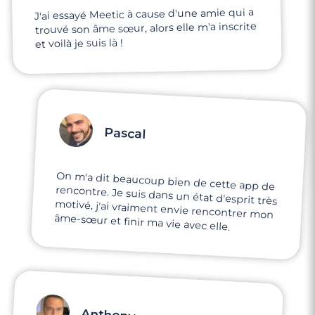
J'ai essayé Meetic à cause d'une amie qui a
trouvé son âme sœur, alors elle m'a inscrite
et voilà je suis là !
Pascal
On m'a dit beaucoup bien de cette app de
rencontre. Je suis dans un état d'esprit très
motivé, j'ai vraiment envie rencontrer mon
âme-sœur et finir ma vie avec elle.
Anthony