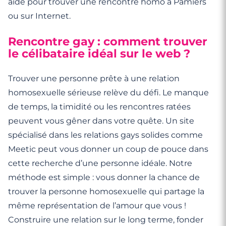
aide pour trouver une rencontre homo à Pamiers
ou sur Internet.
Rencontre gay : comment trouver
le célibataire idéal sur le web ?
Trouver une personne prête à une relation
homosexuelle sérieuse relève du défi. Le manque
de temps, la timidité ou les rencontres ratées
peuvent vous gêner dans votre quête. Un site
spécialisé dans les relations gays solides comme
Meetic peut vous donner un coup de pouce dans
cette recherche d’une personne idéale. Notre
méthode est simple : vous donner la chance de
trouver la personne homosexuelle qui partage la
même représentation de l’amour que vous !
Construire une relation sur le long terme, fonder