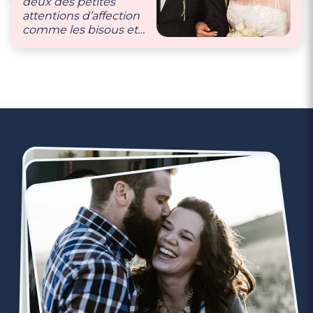
deux des petites
attentions d’affection
comme les bisous et
les mots doux."