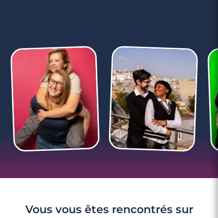
Vous vous êtes rencontrés sur