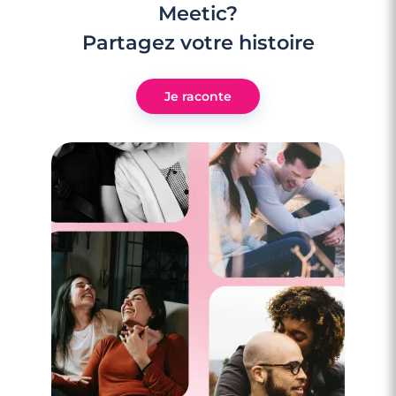
Meetic?
Partagez votre histoire
Je raconte