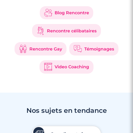
Blog Rencontre
Rencontre célibataires
Rencontre Gay
Témoignages
Video Coaching
Nos sujets en tendance