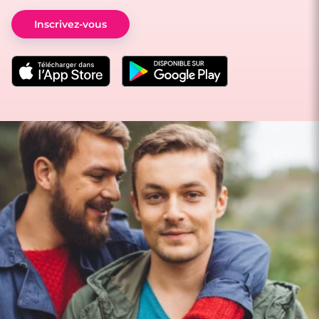
Inscrivez-vous