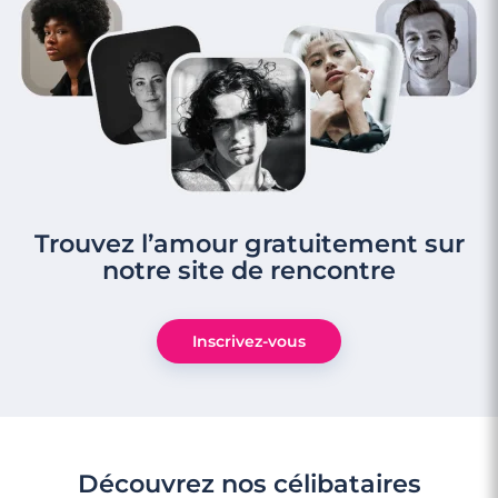
Trouvez l’amour gratuitement sur
notre site de rencontre
Inscrivez-vous
Découvrez nos célibataires