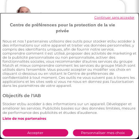
Nicole
Continuer sans accepter
Centre de préférences pour la protection de la vie
privée
J'étais célibataire et j'ai pris la décision de
m'inscrire sur Meetic. Cela a changé du
tout au tout, je pouvais parler avec des
personnes respectueuses. Cela m'a mise en
confiance, je me sens maintenant prête
Nous et nos
1
partenaires utilisons des outils pour stocker et/ou accéder à
des informations sur votre appareil et traiter vos données personnelles, y
compris des identifiants uniques, afin de fournir notre service,
comprendre comment il est utilisé, proposer des activités de marketing et
de la publicité personnalisée ou non personnalisée, activer des
fonctionnalités sociales, vous recommander d'autres services du groupe
pour une nouvelle vie.
Match et mieux comprendre comment les services du groupe Match sont
utilisés dans l'ensemble. Vous pouvez accepter ou modifier vos choix en
cliquant ci-dessous ou en visitant le Centre de préférences de
confidentialité à tout moment. Ces outils ne vous suivent pas à travers les
applications et les sites web si vous ne nous en donnez pas l'autorisation
dans les paramètres de votre appareil.
Objectifs de l'IAB
Stocker et/ou accéder à des informations sur un appareil. Développer et
améliorer les services. Publicités basées sur des données limitées, mesure
de performance des publicités et études d’audience.
Liste de nos partenaires
À propos de Meetic
Accepter
Personnaliser mes choix
À propos de Meetic
Actualités Rencontres