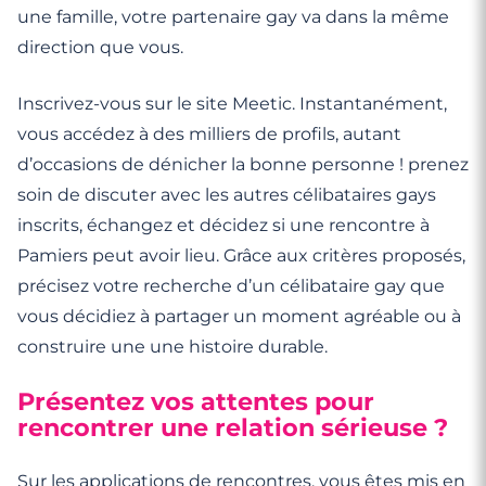
une famille, votre partenaire gay va dans la même
direction que vous.
Inscrivez-vous sur le site Meetic. Instantanément,
vous accédez à des milliers de profils, autant
d’occasions de dénicher la bonne personne ! prenez
soin de discuter avec les autres célibataires gays
inscrits, échangez et décidez si une rencontre à
Pamiers peut avoir lieu. Grâce aux critères proposés,
précisez votre recherche d’un célibataire gay que
vous décidiez à partager un moment agréable ou à
construire une une histoire durable.
Présentez vos attentes pour
rencontrer une relation sérieuse ?
Sur les applications de rencontres, vous êtes mis en