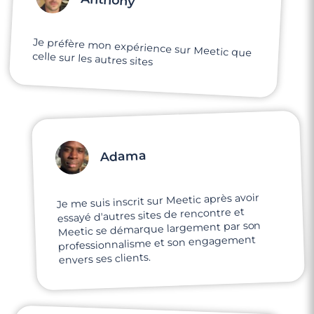
Je préfère mon expérience sur Meetic que
celle sur les autres sites
Adama
Je me suis inscrit sur Meetic après avoir
essayé d'autres sites de rencontre et
Meetic se démarque largement par son
professionnalisme et son engagement
envers ses clients.