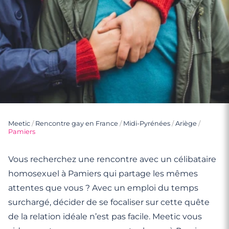
Meetic
/
Rencontre gay en France
/
Midi-Pyrénées
/
Ariège
/
Pamiers
Vous recherchez une rencontre avec un célibataire
homosexuel à Pamiers qui partage les mêmes
attentes que vous ? Avec un emploi du temps
surchargé, décider de se focaliser sur cette quête
de la relation idéale n’est pas facile. Meetic vous