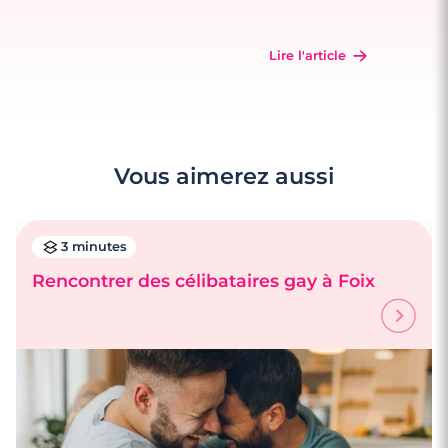
Lire l'article
Vous aimerez aussi
3 minutes
Rencontrer des célibataires gay à Foix