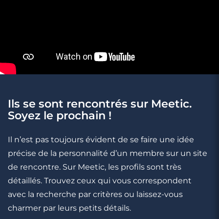
Ils se sont rencontrés sur Meetic.
Soyez le prochain !
Il n’est pas toujours évident de se faire une idée
précise de la personnalité d’un membre sur un site
de rencontre. Sur Meetic, les profils sont très
détaillés. Trouvez ceux qui vous correspondent
avec la recherche par critères ou laissez-vous
charmer par leurs petits détails.