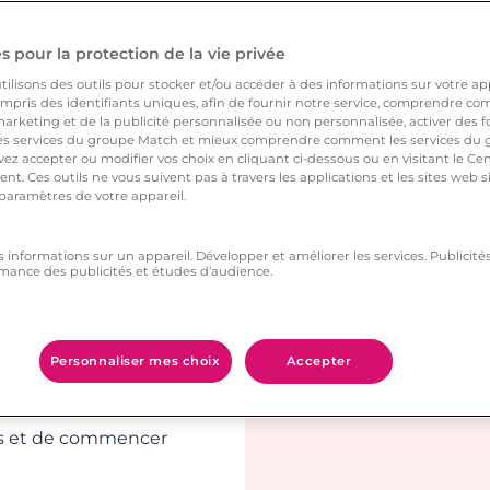
contrer la
 pour la protection de la vie privée
ilisons des outils pour stocker et/ou accéder à des informations sur votre appa
en relation avec des
pris des identifiants uniques, afin de fournir notre service, comprendre comm
arketing et de la publicité personnalisée ou non personnalisée, activer des fo
n sérieuse. Pour être
 services du groupe Match et mieux comprendre comment les services du g
ez accepter ou modifier vos choix en cliquant ci-dessous ou en visitant le Ce
 les mêmes affinités,
nt. Ces outils ne vous suivent pas à travers les applications et les sites web
description le test de
 paramètres de votre appareil.
s nouvelles
s informations sur un appareil. Développer et améliorer les services. Publici
mance des publicités et études d’audience.
 photo de profil, les
sance. Une relation
Personnaliser mes choix
Accepter
r de bonnes bases.
présente,constitue le
res et de commencer