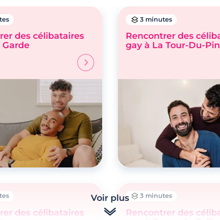
tes
3 minutes
er des célibataires
Rencontrer des célib
a Garde
gay à La Tour-Du-Pin
tes
3 minutes
Voir plus
er des célibataires
Rencontrer des célib