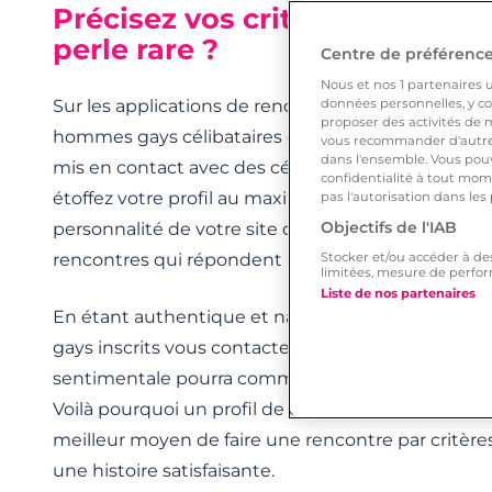
Précisez vos critères pour ren
perle rare ?
Centre de préférences
Nous et nos
1
partenaires ut
Sur les applications de rencontres, vous êtes mis 
données personnelles, y com
proposer des activités de m
hommes gays célibataires qui désirent une relatio
vous recommander d'autres
dans l'ensemble. Vous pouv
mis en contact avec des célibataires qui partagent
confidentialité à tout mome
étoffez votre profil au maximum. À partir de votre 
pas l'autorisation dans les
Objectifs de l'IAB
personnalité de votre site de rencontre favorise le
rencontres qui répondent à vos critères.
Stocker et/ou accéder à de
limitées, mesure de perfor
Liste de nos partenaires
En étant authentique et naturel et en ajoutant une
gays inscrits vous contacteront pour faire connais
sentimentale pourra commencer si vous partez su
Voilà pourquoi un profil de célibataire complet re
meilleur moyen de faire une rencontre par critè
une histoire satisfaisante.