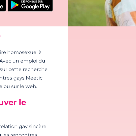
e
ire homosexuel à
 Avec un emploi du
 sur cette recherche
contres gays Meetic
 ou sur le web.
uver le
?
elation gay sincère
u les rencontres