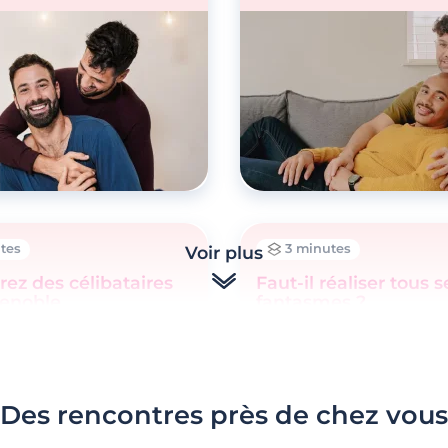
tes
3 minutes
Voir plus
ez des célibataires
Faut-il réaliser tous s
renoble
fantasmes ?
Des rencontres près de chez vous