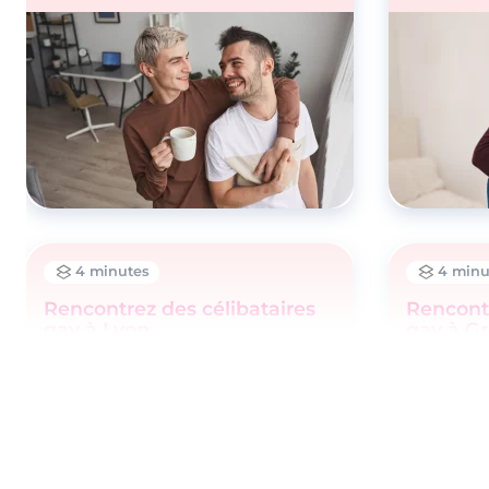
4 minutes
4 minu
Rencontrez des célibataires
Rencontr
gay à Lyon
gay à G