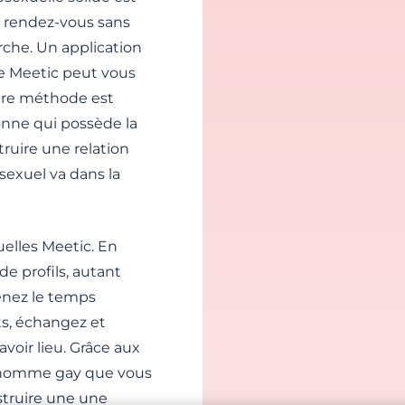
s rendez-vous sans
che. Un application
me Meetic peut vous
otre méthode est
onne qui possède la
ruire une relation
sexuel va dans la
elles Meetic. En
e profils, autant
enez le temps
ts, échangez et
voir lieu. Grâce aux
n homme gay que vous
truire une une