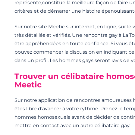
représente,constitue la meilleure façon de faire u
critères et de démarrer une histoire épanouissant
Sur notre site Meetic sur internet, en ligne, sur le 
très détaillés et vérifiés. Une rencontre gay à La
être appréhendées en toute confiance. Si vous ête
pouvez commencer la discussion en indiquant ce 
dans un profil. Les hommes gays seront ravis de vo
Trouver un célibataire homos
Meetic
Sur notre application de rencontres amoureuses 
êtes libre d’avancer à votre rythme. Prenez le te
hommes homosexuels avant de décider de contin
mettre en contact avec un autre célibataire gay.