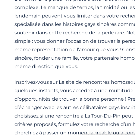
complexe. Le manque de temps, la timidité ou le
lendemain peuvent vous limiter dans votre recher
spécialisée dans les histoires gays sincères com
soutenir dans cette recherche de la perle rare. N
simple : vous donner l’occasion de trouver la pers
même représentation de l’amour que vous ! Const
sincère, fonder une famille, votre partenaire homo
même direction que vous.
Inscrivez-vous sur Le site de rencontres homosexu
quelques instants, vous accédez à une multitude d
d’opportunités de trouver la bonne personne ! Pr
d’échanger avec les autres célibataires gays inscri
choisissez si une rencontre à La Tour-Du-Pin peut a
critères proposés, formulez votre recherche d’u
cherchiez à passer un moment agréable ou à cons