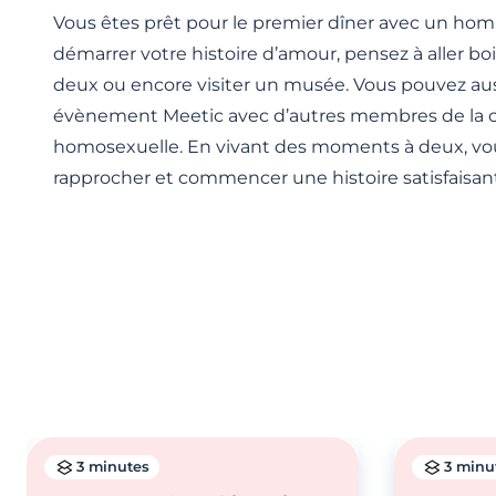
Vous êtes prêt pour le premier dîner avec un ho
démarrer votre histoire d’amour, pensez à aller boir
deux ou encore visiter un musée. Vous pouvez auss
évènement Meetic avec d’autres membres de l
homosexuelle. En vivant des moments à deux, vo
rapprocher et commencer une histoire satisfaisan
3 minutes
3 minu