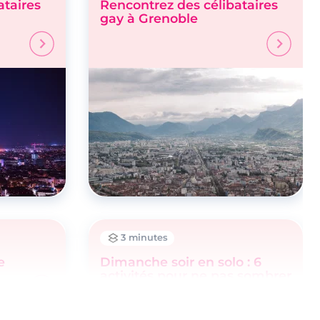
ataires
Rencontrez des célibataires
gay à Grenoble
3 minutes
e
Dimanche soir en solo : 6
activités pour ne pas sombrer