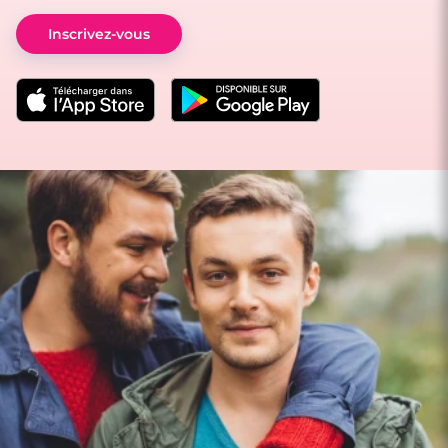
Inscrivez-vous