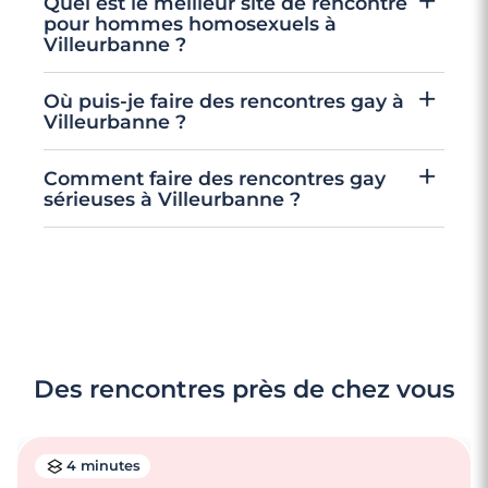
Quel est le meilleur site de rencontre
pour hommes homosexuels à
Villeurbanne ?
Meetic se distingue par son approche
Où puis-je faire des rencontres gay à
rassurante et encadrée des relations
Villeurbanne ?
amoureuses entre hommes. Nous
Commencez les échanges en ligne sur notre
Comment faire des rencontres gay
rassemblons des profils authentiques pour
3 minutes
plateforme pour créer un climat de confiance
sérieuses à Villeurbanne ?
vous aider à nouer une véritable connexion
Rencontrer des célibataires gay à Caluire-
avec un autre célibataire, puis profitez de nos
durable près de chez vous, en mettant
Créez un Profil honnête et détaillé mettant
Et-Cuire
événements dédiés ou donnez-vous rendez-
l'accent sur le respect mutuel et des règles
en avant vos véritables attentes
vous dans des cadres locaux agréables. Un
communautaires strictes.
relationnelles. Privilégiez les conversations
dîner chez MOON RESTAURANT ou une sortie
authentiques avec d'autres hommes
au parc Exalto facilitent la discussion et
célibataires et prenez le temps de découvrir
permettent d'approfondir la relation
Des rencontres près de chez vous
la personne qui fera battre votre cœur avant
naissante.
d'organiser une sortie dans la commune.
4 minutes