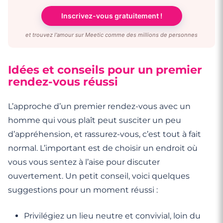
Inscrivez-vous gratuitement !
et trouvez l'amour sur Meetic comme des millions de personnes
Idées et conseils pour un premier
rendez-vous réussi
L’approche d’un premier rendez-vous avec un
homme qui vous plaît peut susciter un peu
d’appréhension, et rassurez-vous, c’est tout à fait
normal. L’important est de choisir un endroit où
vous vous sentez à l’aise pour discuter
ouvertement. Un petit conseil, voici quelques
suggestions pour un moment réussi :
Privilégiez un lieu neutre et convivial, loin du