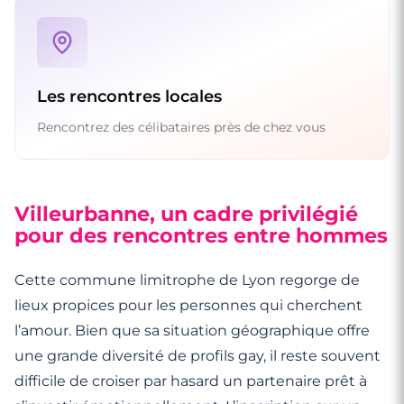
Les rencontres locales
Rencontrez des célibataires près de chez vous
Villeurbanne, un cadre privilégié
pour des rencontres entre hommes
Cette commune limitrophe de Lyon regorge de
lieux propices pour les personnes qui cherchent
l’amour. Bien que sa situation géographique offre
une grande diversité de profils gay, il reste souvent
difficile de croiser par hasard un partenaire prêt à