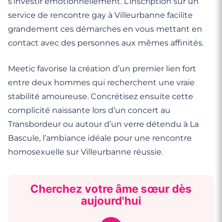
s’investir émotionnellement. L’inscription sur un
service de rencontre gay à Villeurbanne facilite
grandement ces démarches en vous mettant en
contact avec des personnes aux mêmes affinités.
Meetic favorise la création d’un premier lien fort
entre deux hommes qui recherchent une vraie
stabilité amoureuse. Concrétisez ensuite cette
complicité naissante lors d’un concert au
Transbordeur ou autour d’un verre détendu à La
Bascule, l’ambiance idéale pour une rencontre
homosexuelle sur Villeurbanne réussie.
Cherchez votre âme sœur dès
aujourd'hui