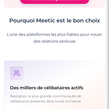
Pourquoi Meetic est le bon choix
L'une des plateformes les plus fiables pour nouer
des relations sérieuse
Des milliers de célibataires actifs
Rejoignez la plus grande communauté de
célibataires présente dans toute la France