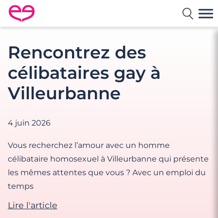
Rencontre en France avec Meetic
Rencontrez des
célibataires gay à
Villeurbanne
4 juin 2026
Vous recherchez l’amour avec un homme
célibataire homosexuel à Villeurbanne qui présente
les mêmes attentes que vous ? Avec un emploi du
temps
Lire l'article