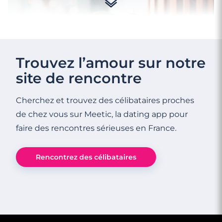
Trouvez l’amour sur notre
site de rencontre
Cherchez et trouvez des célibataires proches
de chez vous sur Meetic, la dating app pour
faire des rencontres sérieuses en France.
3 minutes
Rencontrez des célibataires
Rencontrer des célibataires gay à Caluire-
Et-Cuire