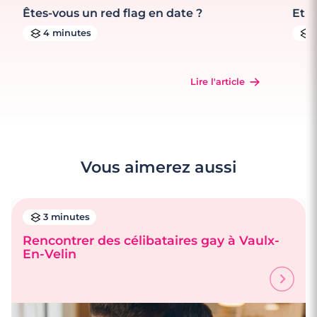
Êtes-vous un red flag en date ?
Et s
4 minutes
Lire l'article
Vous aimerez aussi
3 minutes
Rencontrer des célibataires gay à Vaulx-
En-Velin