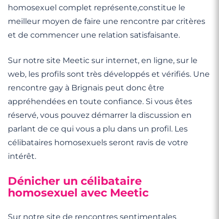
homosexuel complet représente,constitue le
meilleur moyen de faire une rencontre par critères
et de commencer une relation satisfaisante.
Sur notre site Meetic sur internet, en ligne, sur le
web, les profils sont très développés et vérifiés. Une
rencontre gay à Brignais peut donc être
appréhendées en toute confiance. Si vous êtes
réservé, vous pouvez démarrer la discussion en
parlant de ce qui vous a plu dans un profil. Les
célibataires homosexuels seront ravis de votre
intérêt.
Dénicher un célibataire
homosexuel avec Meetic
Sur notre site de rencontres sentimentales