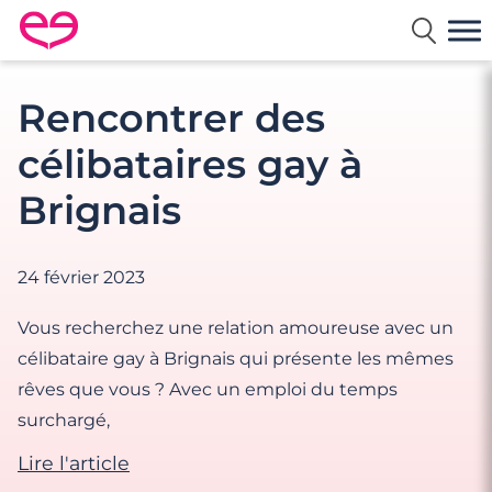
Rencontre en France avec Meetic
Rencontrer des
célibataires gay à
Brignais
24 février 2023
Vous recherchez une relation amoureuse avec un
célibataire gay à Brignais qui présente les mêmes
rêves que vous ? Avec un emploi du temps
surchargé,
Lire l'article