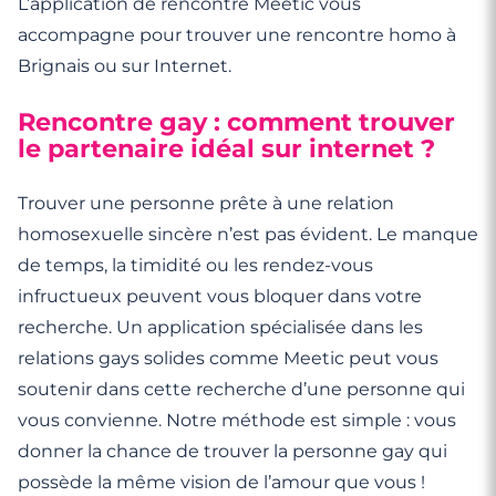
L’application de rencontre Meetic vous
accompagne pour trouver une rencontre homo à
Brignais ou sur Internet.
Rencontre gay : comment trouver
le partenaire idéal sur internet ?
Trouver une personne prête à une relation
homosexuelle sincère n’est pas évident. Le manque
de temps, la timidité ou les rendez-vous
infructueux peuvent vous bloquer dans votre
recherche. Un application spécialisée dans les
relations gays solides comme Meetic peut vous
soutenir dans cette recherche d’une personne qui
vous convienne. Notre méthode est simple : vous
donner la chance de trouver la personne gay qui
possède la même vision de l’amour que vous !