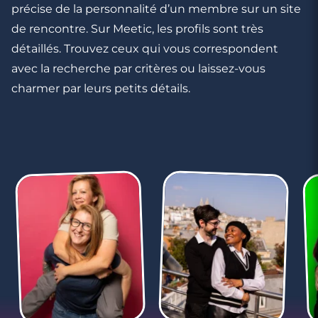
précise de la personnalité d’un membre sur un site
de rencontre. Sur Meetic, les profils sont très
détaillés. Trouvez ceux qui vous correspondent
avec la recherche par critères ou laissez-vous
charmer par leurs petits détails.
3 minutes
Rencontrer des célibataires gay à Caluire-
Et-Cuire