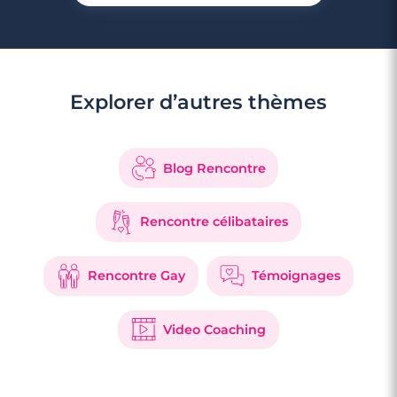
Explorer d’autres thèmes
Blog Rencontre
Rencontre célibataires
Rencontre Gay
Témoignages
Video Coaching