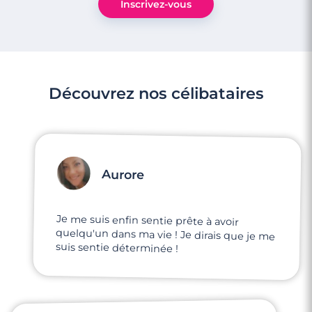
Inscrivez-vous
Découvrez nos célibataires
Aurore
Je me suis enfin sentie prête à avoir
quelqu'un dans ma vie ! Je dirais que je me
suis sentie déterminée !