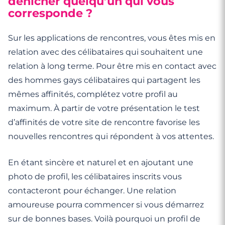
dénicher quelqu’un qui vous
corresponde ?
Sur les applications de rencontres, vous êtes mis en
relation avec des célibataires qui souhaitent une
relation à long terme. Pour être mis en contact avec
des hommes gays célibataires qui partagent les
mêmes affinités, complétez votre profil au
maximum. À partir de votre présentation le test
d’affinités de votre site de rencontre favorise les
nouvelles rencontres qui répondent à vos attentes.
En étant sincère et naturel et en ajoutant une
photo de profil, les célibataires inscrits vous
contacteront pour échanger. Une relation
amoureuse pourra commencer si vous démarrez
sur de bonnes bases. Voilà pourquoi un profil de