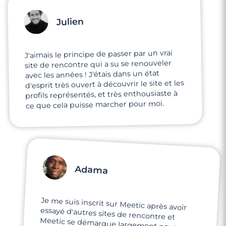
Julien
J'aimais le principe de passer par un vrai
site de rencontre qui a su se renouveler
avec les années ! J'étais dans un état
d'esprit très ouvert à découvrir le site et les
profils représentés, et très enthousiaste à
ce que cela puisse marcher pour moi.
Adama
Je me suis inscrit sur Meetic après avoir
essayé d'autres sites de rencontre et
Meetic se démarque largement par son
professionnalisme et son engagement