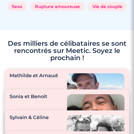
Sexo
Rupture amoureuse
Vie de couple
Des milliers de célibataires se sont
rencontrés sur Meetic. Soyez le
prochain !
3 minutes
Mathilde et Arnaud
Rencontrer des célibataires gay à Meyzieu
Sonia et Benoit
"Nous échangeons
des messages, avons
Sylvain & Céline
des gestes tendres et
préparons à manger
"Il est toujours là pour
l’un pour l’autre."