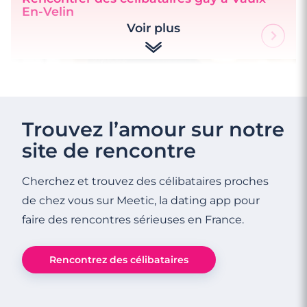
En-Velin
Voir plus
3 minutes
Comment passer la St-Valentin quand on
est célibataire ?
Trouvez l’amour sur notre
site de rencontre
Cherchez et trouvez des célibataires proches
de chez vous sur Meetic, la dating app pour
faire des rencontres sérieuses en France.
Rencontrez des célibataires
3 minutes
Rencontrer des célibataires gay à Brignais