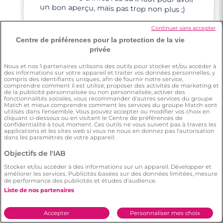
Rencontre à Clamart
un bon aperçu, mais pas trop non plus ;)
Continuer sans accepter
Centre de préférences pour la protection de la vie
privée
Nous et nos
1
partenaires utilisons des outils pour stocker et/ou accéder à
des informations sur votre appareil et traiter vos données personnelles, y
Pascal
compris des identifiants uniques, afin de fournir notre service,
comprendre comment il est utilisé, proposer des activités de marketing et
de la publicité personnalisée ou non personnalisée, activer des
fonctionnalités sociales, vous recommander d'autres services du groupe
On m'a dit beaucoup bien de cette app de
Match et mieux comprendre comment les services du groupe Match sont
utilisés dans l'ensemble. Vous pouvez accepter ou modifier vos choix en
rencontre. Je suis dans un état d'esprit très
cliquant ci-dessous ou en visitant le Centre de préférences de
confidentialité à tout moment. Ces outils ne vous suivent pas à travers les
motivé, j'ai vraiment envie rencontrer mon
applications et les sites web si vous ne nous en donnez pas l'autorisation
âme-sœur et finir ma vie avec elle.
dans les paramètres de votre appareil.
Objectifs de l'IAB
Stocker et/ou accéder à des informations sur un appareil. Développer et
améliorer les services. Publicités basées sur des données limitées, mesure
de performance des publicités et études d’audience.
Liste de nos partenaires
4 minutes
Olivier
Rencontre à Saint-Cloud
Accepter
Personnaliser mes choix