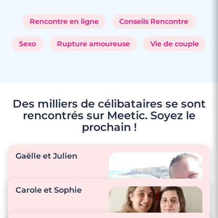
Rencontre en ligne
Conseils Rencontre
Sexo
Rupture amoureuse
Vie de couple
Des milliers de célibataires se sont
rencontrés sur Meetic. Soyez le
prochain !
3 minutes
Rencontre à Courbevoie
Gaëlle et Julien
Carole et Sophie
"On s’envoie des