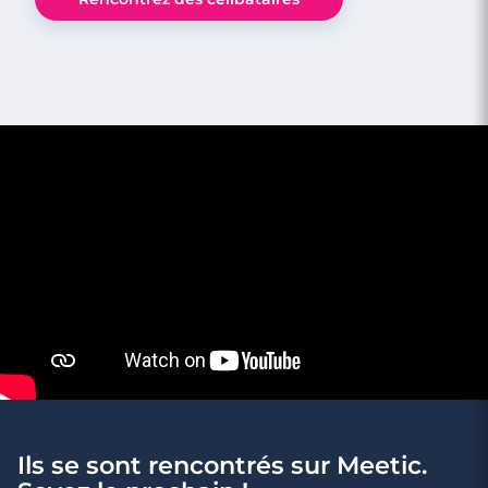
Rencontres célibataires à Le Plessis-
Robinson
Ils se sont rencontrés sur Meetic.
3 minutes