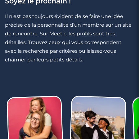
Soyez le prochain !
Rencontres célibataires à Rueil-
Malmaison
Il n’est pas toujours évident de se faire une idée
précise de la personnalité d’un membre sur un site
de rencontre. Sur Meetic, les profils sont très
détaillés. Trouvez ceux qui vous correspondent
avec la recherche par critères ou laissez-vous
charmer par leurs petits détails.
3 minutes
Rencontre à Neuilly-sur-Seine