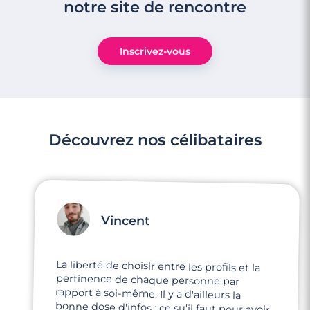
notre site de rencontre
4 minutes
Rencontre à Bourg-la-Reine
Inscrivez-vous
Découvrez nos célibataires
Vincent
La liberté de choisir entre les profils et la
pertinence de chaque personne par
rapport à soi-même. Il y a d'ailleurs la
bonne dose d'infos : ce su'il faut pour avoir
3 minutes