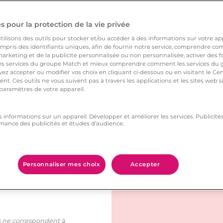
 pour la protection de la vie privée
ilisons des outils pour stocker et/ou accéder à des informations sur votre appa
pris des identifiants uniques, afin de fournir notre service, comprendre comm
arketing et de la publicité personnalisée ou non personnalisée, activer des fo
 services du groupe Match et mieux comprendre comment les services du g
ez accepter ou modifier vos choix en cliquant ci-dessous ou en visitant le Ce
nt. Ces outils ne vous suivent pas à travers les applications et les sites web
 paramètres de votre appareil.
Matthieu O.
Élie A.
22 ans
Jeanne M.
s informations sur un appareil. Développer et améliorer les services. Publici
50 ans
mance des publicités et études d’audience.
Khadidja I.
Podcasts
28 ans
Yann L.
Recherche:
Course à pied
42 ans
-55
55+
Commercial dans le
Nathan E.
Podcasts
63 ans
secteur médical, je
Je travaille dans
Benjamin C.
Bien-être
19 ans
passe mes journées
l'informatique pour
Travaillant dans le
Personnaliser mes choix
Accepter
Art
27 ans
sur la route à
un réseau
secteur pharma, je
Ancienne directrice
Randonnée
écouter une tonne
d'hôpitaux, un
passe le plus clair
de crèche
Retraitée du
de podcasts. Le
Photographie
métier stable à
de mon temps sur
désormais
secteur infirmier
Mes week-ends se
week-end, c'est
défaut d'être
la route, alors les
consultante. Mes
depuis environ cinq
passent au bord de
Coordinateur
camping, et je
glamour. Après le
podcasts sont un
enfants ont grandi
ans, je donne
l'eau à pêcher,
logistique la
cherche justement
boulot, je vais courir
peu devenus ma
et j'aimerais
maintenant de
devant les courses
ils ne correspondent à
semaine, en mode