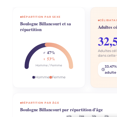
RÉPARTITION PAR SEXE
CÉLIBATAI
Boulogne Billancourt et sa
Adultes cé
répartition
32,
Adultes cél
♂ 47%
dans cette 
♀ 53%
Homme / Femme
33.47%
adulte
Homme
Femme
RÉPARTITION PAR ÂGE
Boulogne Billancourt par répartition d'âge
40k
24k
12k
21k