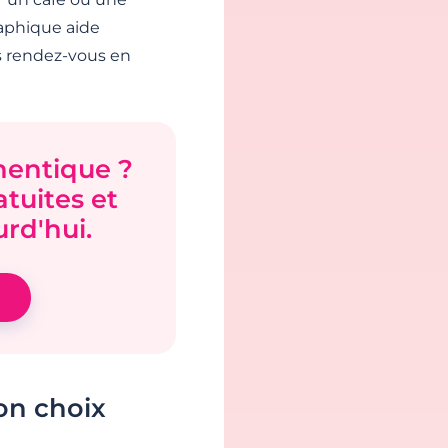
raphique aide
s rendez-vous en
hentique ?
tuites et
rd'hui.
on choix