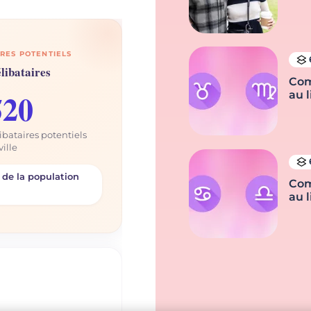
RES POTENTIELS
libataires
Com
520
au l
ibataires potentiels
ville
 de la population
Com
au l