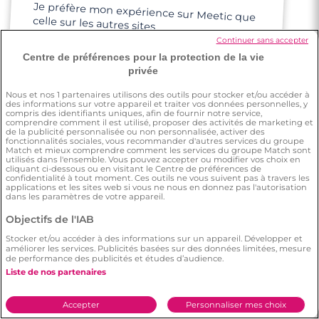
Je préfère mon expérience sur Meetic que
celle sur les autres sites
4 minutes
Continuer sans accepter
Rencontre à Saint-Cloud
Centre de préférences pour la protection de la vie
privée
Nous et nos
1
partenaires utilisons des outils pour stocker et/ou accéder à
des informations sur votre appareil et traiter vos données personnelles, y
compris des identifiants uniques, afin de fournir notre service,
Angelique
comprendre comment il est utilisé, proposer des activités de marketing et
de la publicité personnalisée ou non personnalisée, activer des
fonctionnalités sociales, vous recommander d'autres services du groupe
Match et mieux comprendre comment les services du groupe Match sont
utilisés dans l'ensemble. Vous pouvez accepter ou modifier vos choix en
Au début j'étais sceptique, ensuite je me
cliquant ci-dessous ou en visitant le Centre de préférences de
suis dit go, et là j'ai rencontré quelqu'un de
confidentialité à tout moment. Ces outils ne vous suivent pas à travers les
applications et les sites web si vous ne nous en donnez pas l'autorisation
dans les paramètres de votre appareil.
bien
Objectifs de l'IAB
Stocker et/ou accéder à des informations sur un appareil. Développer et
améliorer les services. Publicités basées sur des données limitées, mesure
de performance des publicités et études d’audience.
Liste de nos partenaires
Julien
Accepter
Personnaliser mes choix