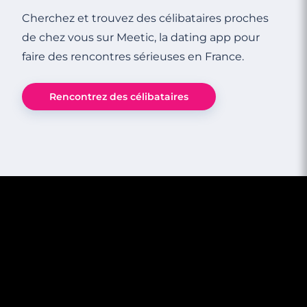
Cherchez et trouvez des célibataires proches
de chez vous sur Meetic, la dating app pour
faire des rencontres sérieuses en France.
3 minutes
Rencontrez des célibataires
Rencontres célibataires à Le Plessis-
Robinson