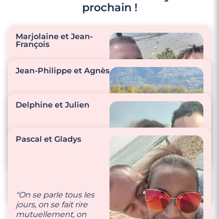
prochain !
3 minutes
Rencontre à Sceaux
Marjolaine et Jean-
François
Jean-Philippe et Agnès
"On s’écoute, on se
surprend…
Delphine et Julien
Préparation des plats
préférés, pique nique
à la mer, balade
Pascal et Gladys
moto…"
"Nous prenons soin
l’un de l’autre."
"Prendre soin l’un de
l’autre et la
bienveillance sont
pour nous très
"On se parle tous les
importants."
jours, on se fait rire
mutuellement, on