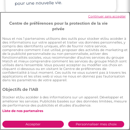
pour une nouvelle vie.
Continuer sans accepter
Centre de préférences pour la protection de la vie
privée
Pascal
Nous et nos
1
partenaires utilisons des outils pour stocker et/ou accéder à
4 minutes
des informations sur votre appareil et traiter vos données personnelles, y
compris des identifiants uniques, afin de fournir notre service,
comprendre comment il est utilisé, proposer des activités de marketing et
Rencontre à Gennevilliers
de la publicité personnalisée ou non personnalisée, activer des
On m'a dit beaucoup bien de cette app de
rencontre. Je suis dans un état d'esprit très
motivé, j'ai vraiment envie rencontrer mon
fonctionnalités sociales, vous recommander d'autres services du groupe
Match et mieux comprendre comment les services du groupe Match sont
utilisés dans l'ensemble. Vous pouvez accepter ou modifier vos choix en
cliquant ci-dessous ou en visitant le Centre de préférences de
confidentialité à tout moment. Ces outils ne vous suivent pas à travers les
âme-sœur et finir ma vie avec elle.
applications et les sites web si vous ne nous en donnez pas l'autorisation
dans les paramètres de votre appareil.
Objectifs de l'IAB
Stocker et/ou accéder à des informations sur un appareil. Développer et
améliorer les services. Publicités basées sur des données limitées, mesure
de performance des publicités et études d’audience.
Liste de nos partenaires
Aurore
Accepter
Personnaliser mes choix