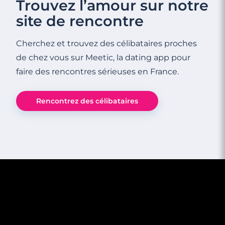
Trouvez l’amour sur notre
site de rencontre
Cherchez et trouvez des célibataires proches
de chez vous sur Meetic, la dating app pour
faire des rencontres sérieuses en France.
3 minutes
Rencontrez des célibataires
Rencontres célibataires à Le Plessis-
Robinson