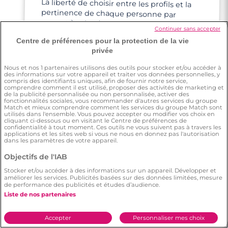
La liberté de choisir entre les profils et la
pertinence de chaque personne par
rapport à soi-même. Il y a d'ailleurs la
bonne dose d'infos : ce su'il faut pour avoir
4 minutes
Continuer sans accepter
Centre de préférences pour la protection de la vie
Rencontre à Levallois-Perret
un bon aperçu, mais pas trop non plus ;)
privée
Nous et nos
1
partenaires utilisons des outils pour stocker et/ou accéder à
des informations sur votre appareil et traiter vos données personnelles, y
compris des identifiants uniques, afin de fournir notre service,
comprendre comment il est utilisé, proposer des activités de marketing et
de la publicité personnalisée ou non personnalisée, activer des
fonctionnalités sociales, vous recommander d'autres services du groupe
Match et mieux comprendre comment les services du groupe Match sont
Adama
utilisés dans l'ensemble. Vous pouvez accepter ou modifier vos choix en
cliquant ci-dessous ou en visitant le Centre de préférences de
confidentialité à tout moment. Ces outils ne vous suivent pas à travers les
applications et les sites web si vous ne nous en donnez pas l'autorisation
dans les paramètres de votre appareil.
Je me suis inscrit sur Meetic après avoir
essayé d'autres sites de rencontre et
Objectifs de l'IAB
Meetic se démarque largement par son
Stocker et/ou accéder à des informations sur un appareil. Développer et
professionnalisme et son engagement
améliorer les services. Publicités basées sur des données limitées, mesure
de performance des publicités et études d’audience.
envers ses clients.
Liste de nos partenaires
Accepter
Personnaliser mes choix