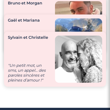
Bruno et Morgan
"Nous exprimons
notre complicité par
Gaël et Marìana
de petits gestes, de la
tendresse et des
mots doux 💖"
"On fait tout
Sylvain et Christelle
ensemble, on est
inséparable."
"On se fait à manger,
on s’invite au
restaurant, on fait de
belles balades."
"Un petit mot, un
sms, un appel… des
paroles sincères et
3 minutes
pleines d’amour !"
Rencontre à Courbevoie