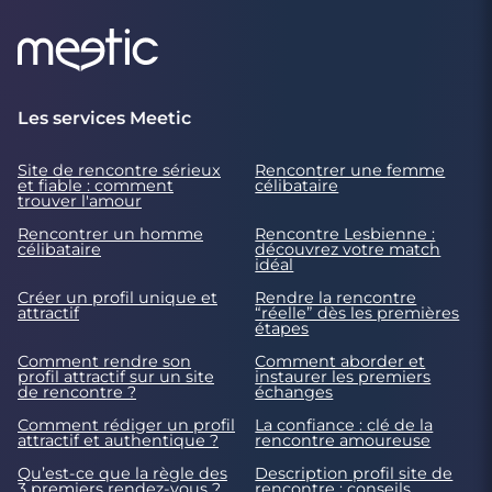
Les services Meetic
Site de rencontre sérieux
Rencontrer une femme
et fiable : comment
célibataire
trouver l'amour
Rencontrer un homme
Rencontre Lesbienne :
célibataire
découvrez votre match
idéal
Créer un profil unique et
Rendre la rencontre
attractif
“réelle” dès les premières
étapes
Comment rendre son
Comment aborder et
profil attractif sur un site
instaurer les premiers
de rencontre ?
échanges
Comment rédiger un profil
La confiance : clé de la
attractif et authentique ?
rencontre amoureuse
Qu’est-ce que la règle des
Description profil site de
3 premiers rendez-vous ?
rencontre : conseils