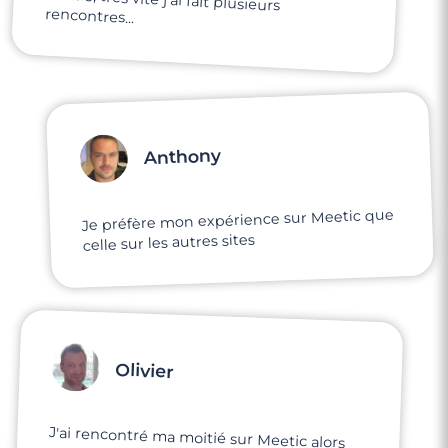
rencontres...
Anthony
Je préfère mon expérience sur Meetic que
celle sur les autres sites
Olivier
J'ai rencontré ma moitié sur Meetic alors
que l'on habite à 200m l'un de l'autre et on
ne s'était jamais vu auparavant.
Aujourd'hui, nous sommes ensemble c'est
une belle aventure qui commence... Merci