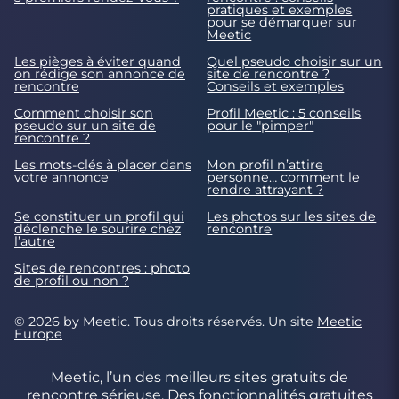
pratiques et exemples
pour se démarquer sur
Meetic
Les pièges à éviter quand
Quel pseudo choisir sur un
on rédige son annonce de
site de rencontre ?
rencontre
Conseils et exemples
Comment choisir son
Profil Meetic : 5 conseils
pseudo sur un site de
pour le "pimper"
rencontre ?
Les mots-clés à placer dans
Mon profil n’attire
votre annonce
personne… comment le
rendre attrayant ?
Se constituer un profil qui
Les photos sur les sites de
déclenche le sourire chez
rencontre
l’autre
Sites de rencontres : photo
de profil ou non ?
© 2026 by Meetic. Tous droits réservés. Un site
Meetic
Europe
Meetic, l’un des meilleurs sites gratuits de
rencontre sérieuse. Des fonctionnalités gratuites