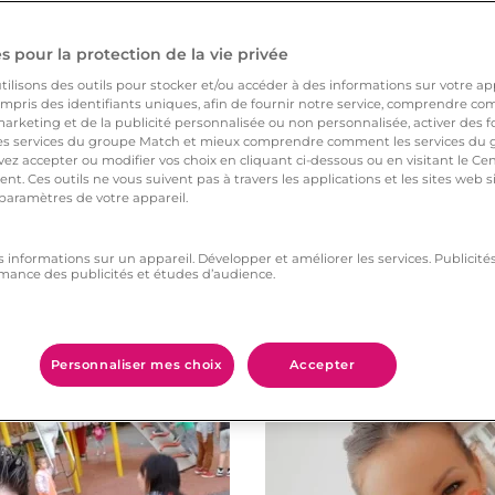
 pour la protection de la vie privée
ilisons des outils pour stocker et/ou accéder à des informations sur votre appa
pris des identifiants uniques, afin de fournir notre service, comprendre comm
arketing et de la publicité personnalisée ou non personnalisée, activer des fo
 services du groupe Match et mieux comprendre comment les services du g
ez accepter ou modifier vos choix en cliquant ci-dessous ou en visitant le Ce
nt. Ces outils ne vous suivent pas à travers les applications et les sites web
 paramètres de votre appareil.
s informations sur un appareil. Développer et améliorer les services. Publici
mance des publicités et études d’audience.
Vous aimerez aussi
Personnaliser mes choix
Accepter