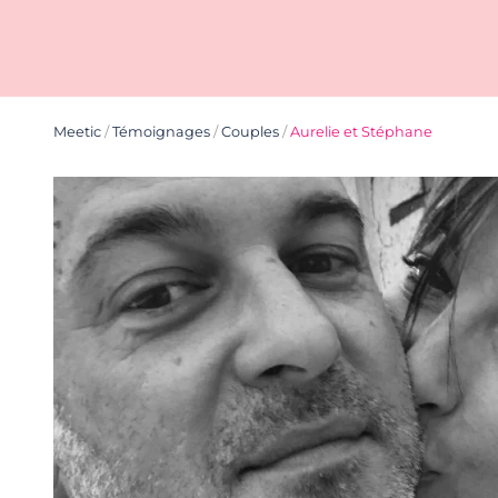
Meetic
/
Témoignages
/
Couples
/
Aurelie et Stéphane