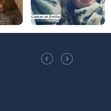
Gaëtan et Émilie