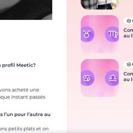
Com
au l
 profil Meetic?
Com
au l
avons acheté une
que instant passés
s l’un pour l’autre au
ns petits plats et on