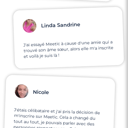
Linda Sandrine
J'ai essayé Meetic à cause d'une amie qui a
trouvé son âme sœur, alors elle m'a inscrite
et voilà je suis là !
Nicole
J'étais célibataire et j'ai pris la décision de
m'inscrire sur Meetic. Cela a changé du
tout au tout, je pouvais parler avec des
personnes respectueuses. Cela m'a mise en
confiance, je me sens maintenant prête