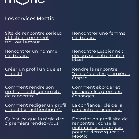
Les services Meetic
Site de rencontre sérieux
Rencontrer une femme
et fiable : comment
célibataire
trouver l'amour
Rencontrer un homme
Rencontre Lesbienne :
célibataire
découvrez votre match
idéal
Créer un profil unique et
Rendre la rencontre
attractif
“réelle” dès les premières
étapes
Comment rendre son
Comment aborder et
profil attractif sur un site
instaurer les premiers
de rencontre ?
échanges
Comment rédiger un profil
La confiance : clé de la
attractif et authentique ?
rencontre amoureuse
Qu’est-ce que la règle des
Description profil site de
3 premiers rendez-vous ?
rencontre : conseils
pratiques et exemples
pour se démarquer sur
Meetic