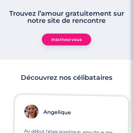
Trouvez l’amour gratuitement sur
notre site de rencontre
Inscrivez-vous
Découvrez nos célibataires
Angelique
Au début j'étais sceptique, ensuite je me
suis dit go, et là j'ai rencontré quelqu'un de