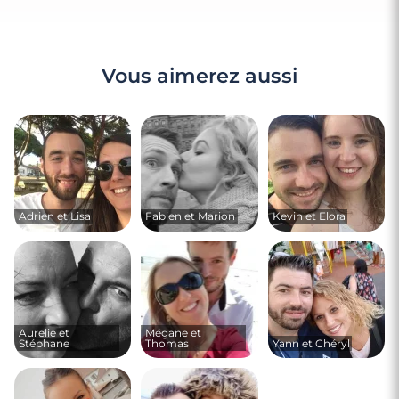
Vous aimerez aussi
Adrien et Lisa
Fabien et Marion
Kevin et Elora
Aurelie et
Mégane et
Stéphane
Thomas
Yann et Chéryl