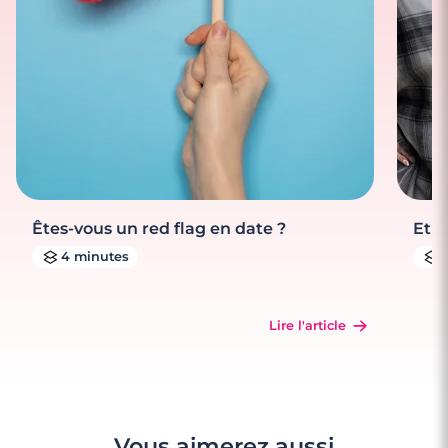
Êtes-vous un red flag en date ?
Et s
4 minutes
Lire l'article
Vous aimerez aussi