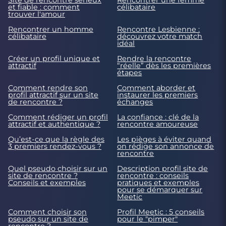
Site de rencontre sérieux
Rencontrer une femme
et fiable : comment
célibataire
trouver l'amour
Rencontrer un homme
Rencontre Lesbienne :
célibataire
découvrez votre match
idéal
Créer un profil unique et
Rendre la rencontre
attractif
“réelle” dès les premières
étapes
Comment rendre son
Comment aborder et
profil attractif sur un site
instaurer les premiers
de rencontre ?
échanges
Comment rédiger un profil
La confiance : clé de la
attractif et authentique ?
rencontre amoureuse
Qu’est-ce que la règle des
Les pièges à éviter quand
3 premiers rendez-vous ?
on rédige son annonce de
rencontre
Quel pseudo choisir sur un
Description profil site de
site de rencontre ?
rencontre : conseils
Conseils et exemples
pratiques et exemples
pour se démarquer sur
Meetic
Comment choisir son
Profil Meetic : 5 conseils
pseudo sur un site de
pour le "pimper"