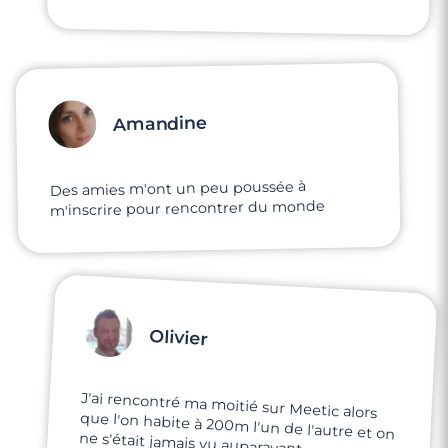
Amandine
Des amies m'ont un peu poussée à
m'inscrire pour rencontrer du monde
Olivier
J'ai rencontré ma moitié sur Meetic alors
que l'on habite à 200m l'un de l'autre et on
ne s'était jamais vu auparavant.
Aujourd'hui, nous sommes ensemble c'est
une belle aventure qui commence... Merci