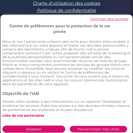
Charte d’utilisation des cookies
Politique de confidentialité
Conditions Générales applicables aux Events
Continuer sans accepter
Signaler un contenu illégal
Centre de préférences pour la protection de la vie
privée
Nous et nos
1
partenaires utilisons des outils pour stocker et/ou accéder à
*Estimation du nombre de personnes ayant déjà fait une
des informations sur votre appareil et traiter vos données personnelles, y
rencontre sur Meetic en France, Italie et Espagne. Chiffre obtenu
compris des identifiants uniques, afin de fournir notre service,
par l’extrapolation des résultats d’une enquête réalisée par
comprendre comment il est utilisé, proposer des activités de marketing et
Dynata en décembre 2023, sur 6011 personnes résidant en
de la publicité personnalisée ou non personnalisée, activer des
fonctionnalités sociales, vous recommander d'autres services du groupe
France, Italie et Espagne âgés de plus de 18 ans,par rapport à la
Match et mieux comprendre comment les services du groupe Match sont
population totale de cette tranche d’âge dans ces pays(Source
utilisés dans l'ensemble. Vous pouvez accepter ou modifier vos choix en
Eurostat 2023). Il résulte de cette étude que respectivement 15%
cliquant ci-dessous ou en visitant le Centre de préférences de
(en France), 12% (en Italie), 10% (en Espagne) des répondants ont
confidentialité à tout moment. Ces outils ne vous suivent pas à travers les
déclaré avoir déjà fait une rencontre sur Meetic.
applications et les sites web si vous ne nous en donnez pas l'autorisation
**Chaque description et photo de profil est modérée
dans les paramètres de votre appareil.
***Enquête menée par Dynata en décembre 2023, auprès d'un
échantillon représentatif de 2006 personnes de 18 ans et plus en
Objectifs de l'IAB
France. Il résulte de cette étude statistique que le nombre
d'utilisateurs sur Meetic (=397 répondants) a un plus grand
Stocker et/ou accéder à des informations sur un appareil. Développer et
améliorer les services. Publicités basées sur des données limitées, mesure
nombre de relations longues (plus de 6 mois), en comparaison
de performance des publicités et études d’audience.
aux autres sites/applications de rencontre.
****Selon une étude Dynata réalisée en décembre 2023 auprès
Liste de nos partenaires
d'un échantillon représentatif de 2006 personnes 18+ en France.
Il résulte de cette étude que 36% des répondants déclarent
connaître un couple qui s’est formé sur Meetic.
Accepter
Personnaliser mes choix