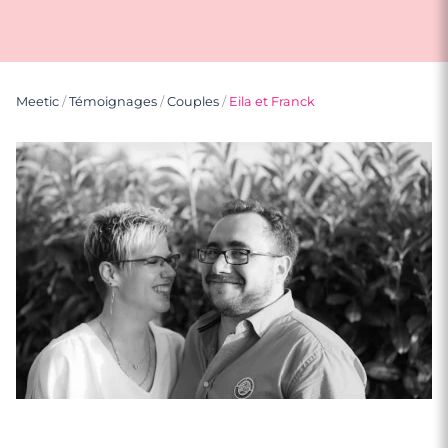
Meetic
/
Témoignages
/
Couples
/
Eila et Franck