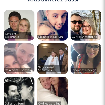
Alexis et
Stéphanie
Mélanie et Marvin
Cyril et Amandine
Sandrine et
Yolaine et Thomas
Sébastien
Steeve et Nadège
Julien et Eden
Cyril et Caroline