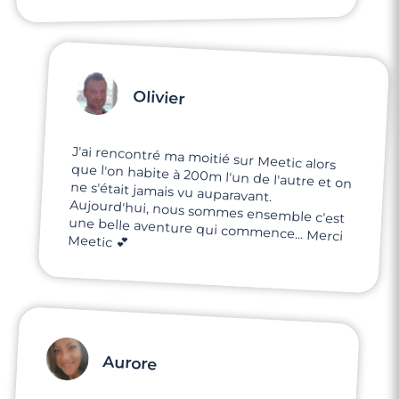
Olivier
J'ai rencontré ma moitié sur Meetic alors
que l'on habite à 200m l'un de l'autre et on
ne s'était jamais vu auparavant.
Aujourd'hui, nous sommes ensemble c'est
une belle aventure qui commence... Merci
Meetic 💕
Aurore