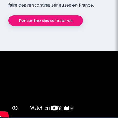
faire des rencontres sérieuses en France.
Rencontrez des célibataires