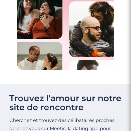
Trouvez l’amour sur notre
site de rencontre
Cherchez et trouvez des célibataires proches
de chez vous sur Meetic, la dating app pour