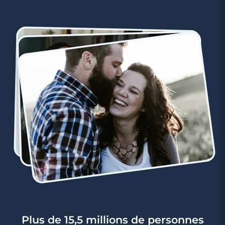
Plus de 15,5 millions de personnes