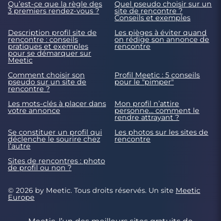
Qu’est-ce que la règle des
Quel pseudo choisir sur un
3 premiers rendez-vous ?
site de rencontre ?
Conseils et exemples
Description profil site de
Les pièges à éviter quand
rencontre : conseils
on rédige son annonce de
pratiques et exemples
rencontre
pour se démarquer sur
Meetic
Comment choisir son
Profil Meetic : 5 conseils
pseudo sur un site de
pour le "pimper"
rencontre ?
Les mots-clés à placer dans
Mon profil n’attire
votre annonce
personne… comment le
rendre attrayant ?
Se constituer un profil qui
Les photos sur les sites de
déclenche le sourire chez
rencontre
l’autre
Sites de rencontres : photo
de profil ou non ?
© 2026 by Meetic. Tous droits réservés. Un site
Meetic
Europe