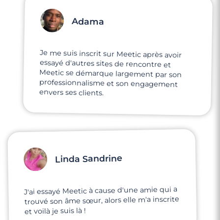
Adama
Je me suis inscrit sur Meetic après avoir
essayé d'autres sites de rencontre et
Meetic se démarque largement par son
professionnalisme et son engagement
envers ses clients.
Linda Sandrine
J'ai essayé Meetic à cause d'une amie qui a
trouvé son âme sœur, alors elle m'a inscrite
et voilà je suis là !