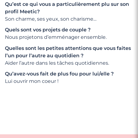
Qu’est ce qui vous a particulièrement plu sur son
profil Meetic?
Son charme, ses yeux, son charisme…
Quels sont vos projets de couple ?
Nous projetons d’emménager ensemble.
Quelles sont les petites attentions que vous faites
l’un pour l’autre au quotidien ?
Aider l’autre dans les tâches quotidiennes.
Qu’avez-vous fait de plus fou pour lui/elle ?
Lui ouvrir mon coeur !