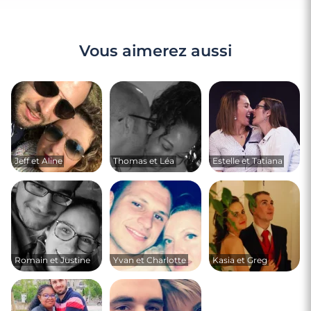
Vous aimerez aussi
Jeff et Aline
Thomas et Léa
Estelle et Tatiana
Romain et Justine
Yvan et Charlotte
Kasia et Greg