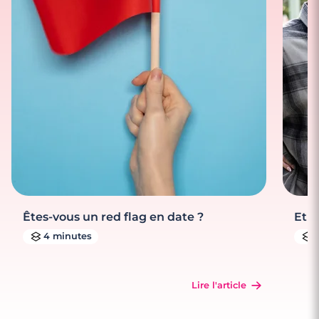
Êtes-vous un red flag en date ?
Et s
4 minutes
Lire l'article