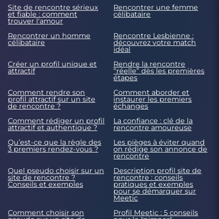
Site de rencontre sérieux
Rencontrer une femme
et fiable : comment
célibataire
trouver l'amour
Rencontrer un homme
Rencontre Lesbienne :
célibataire
découvrez votre match
idéal
Créer un profil unique et
Rendre la rencontre
attractif
“réelle” dès les premières
étapes
Comment rendre son
Comment aborder et
profil attractif sur un site
instaurer les premiers
de rencontre ?
échanges
Comment rédiger un profil
La confiance : clé de la
attractif et authentique ?
rencontre amoureuse
Qu’est-ce que la règle des
Les pièges à éviter quand
3 premiers rendez-vous ?
on rédige son annonce de
rencontre
Quel pseudo choisir sur un
Description profil site de
site de rencontre ?
rencontre : conseils
Conseils et exemples
pratiques et exemples
pour se démarquer sur
Meetic
Comment choisir son
Profil Meetic : 5 conseils