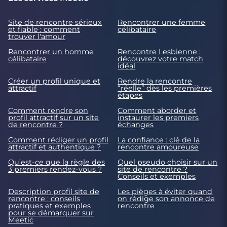
Site de rencontre sérieux
Rencontrer une femme
et fiable : comment
célibataire
trouver l'amour
Rencontrer un homme
Rencontre Lesbienne :
célibataire
découvrez votre match
idéal
Créer un profil unique et
Rendre la rencontre
attractif
“réelle” dès les premières
étapes
Comment rendre son
Comment aborder et
profil attractif sur un site
instaurer les premiers
de rencontre ?
échanges
Comment rédiger un profil
La confiance : clé de la
attractif et authentique ?
rencontre amoureuse
Qu’est-ce que la règle des
Quel pseudo choisir sur un
3 premiers rendez-vous ?
site de rencontre ?
Conseils et exemples
Description profil site de
Les pièges à éviter quand
rencontre : conseils
on rédige son annonce de
pratiques et exemples
rencontre
pour se démarquer sur
Meetic