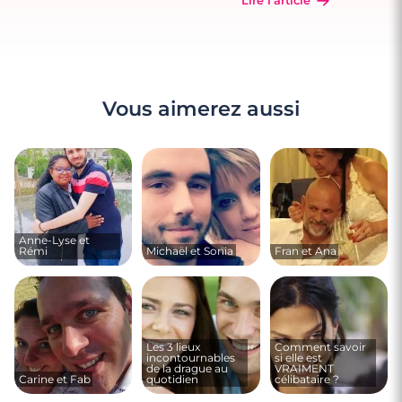
Lire l'article
Vous aimerez aussi
Anne-Lyse et
Rémi
Michaël et Sonia
Fran et Ana
Les 3 lieux
Comment savoir
incontournables
si elle est
de la drague au
VRAIMENT
Carine et Fab
quotidien
célibataire ?