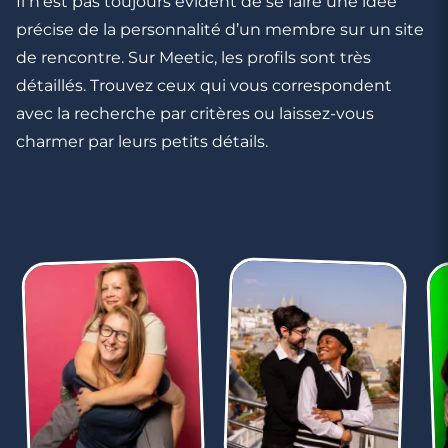
Il n’est pas toujours évident de se faire une idée
précise de la personnalité d’un membre sur un site
de rencontre. Sur Meetic, les profils sont très
détaillés. Trouvez ceux qui vous correspondent
avec la recherche par critères ou laissez-vous
charmer par leurs petits détails.