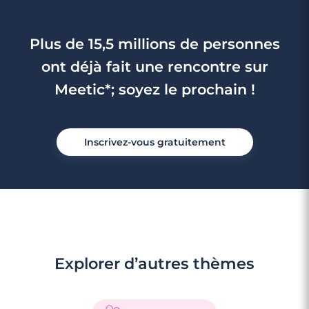
Plus de 15,5 millions de personnes
ont déjà fait une rencontre sur
Meetic*; soyez le prochain !
Inscrivez-vous gratuitement
Explorer d’autres thèmes