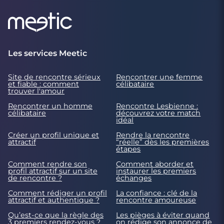
Les services Meetic
Site de rencontre sérieux
Rencontrer une femme
et fiable : comment
célibataire
trouver l'amour
Rencontrer un homme
Rencontre Lesbienne :
célibataire
découvrez votre match
idéal
Créer un profil unique et
Rendre la rencontre
attractif
“réelle” dès les premières
étapes
Comment rendre son
Comment aborder et
profil attractif sur un site
instaurer les premiers
de rencontre ?
échanges
Comment rédiger un profil
La confiance : clé de la
attractif et authentique ?
rencontre amoureuse
Qu’est-ce que la règle des
Les pièges à éviter quand
3 premiers rendez-vous ?
on rédige son annonce de