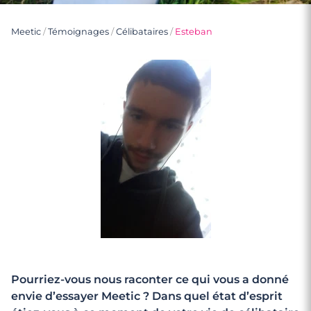
Meetic
/
Témoignages
/
Célibataires
/
Esteban
Pourriez-vous nous raconter ce qui vous a donné
envie d’essayer Meetic ? Dans quel état d’esprit