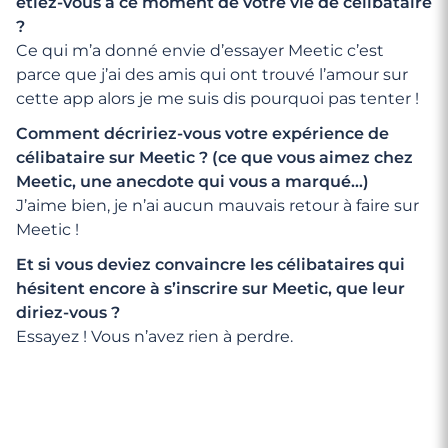
étiez-vous à ce moment de votre vie de célibataire
?
Ce qui m’a donné envie d’essayer Meetic c’est
parce que j’ai des amis qui ont trouvé l’amour sur
cette app alors je me suis dis pourquoi pas tenter !
Comment décririez-vous votre expérience de
célibataire sur Meetic ? (ce que vous aimez chez
Meetic, une anecdote qui vous a marqué…)
J’aime bien, je n’ai aucun mauvais retour à faire sur
Meetic !
Et si vous deviez convaincre les célibataires qui
hésitent encore à s’inscrire sur Meetic, que leur
diriez-vous ?
Essayez ! Vous n’avez rien à perdre.