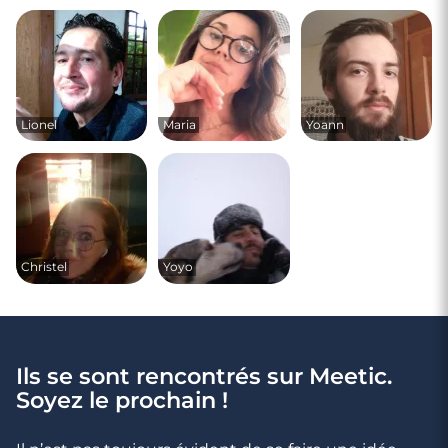
Lionel
Maria
Yoann
Christel
Yoyo
Ils se sont rencontrés sur Meetic.
Soyez le prochain !