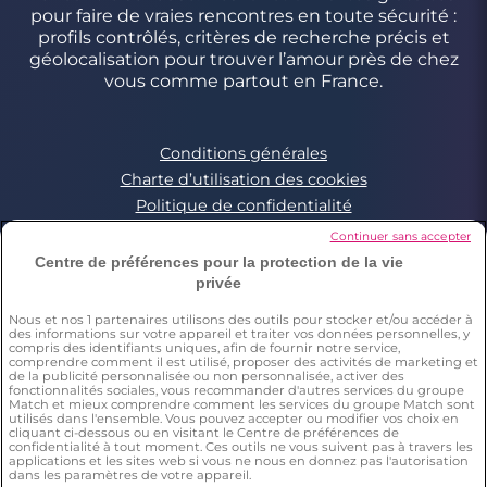
pour faire de vraies rencontres en toute sécurité :
profils contrôlés, critères de recherche précis et
géolocalisation pour trouver l’amour près de chez
vous comme partout en France.
Conditions générales
Charte d’utilisation des cookies
Politique de confidentialité
Conditions Générales applicables aux Events
Continuer sans accepter
Signaler un contenu illégal
Centre de préférences pour la protection de la vie
privée
Nous et nos
1
partenaires utilisons des outils pour stocker et/ou accéder à
*Estimation du nombre de personnes ayant déjà fait une
des informations sur votre appareil et traiter vos données personnelles, y
rencontre sur Meetic en France, Italie et Espagne. Chiffre obtenu
compris des identifiants uniques, afin de fournir notre service,
par l’extrapolation des résultats d’une enquête réalisée par
comprendre comment il est utilisé, proposer des activités de marketing et
Dynata en décembre 2023, sur 6011 personnes résidant en
de la publicité personnalisée ou non personnalisée, activer des
fonctionnalités sociales, vous recommander d'autres services du groupe
France, Italie et Espagne âgés de plus de 18 ans,par rapport à la
Match et mieux comprendre comment les services du groupe Match sont
population totale de cette tranche d’âge dans ces pays(Source
utilisés dans l'ensemble. Vous pouvez accepter ou modifier vos choix en
Eurostat 2023). Il résulte de cette étude que respectivement 15%
cliquant ci-dessous ou en visitant le Centre de préférences de
(en France), 12% (en Italie), 10% (en Espagne) des répondants ont
confidentialité à tout moment. Ces outils ne vous suivent pas à travers les
déclaré avoir déjà fait une rencontre sur Meetic.
applications et les sites web si vous ne nous en donnez pas l'autorisation
**Chaque description et photo de profil est modérée
dans les paramètres de votre appareil.