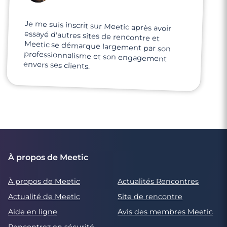
Je me suis inscrit sur Meetic après avoir
essayé d'autres sites de rencontre et
Meetic se démarque largement par son
professionnalisme et son engagement
envers ses clients.
À propos de Meetic
À propos de Meetic
Actualités Rencontres
Actualité de Meetic
Site de rencontre
Aide en ligne
Avis des membres Meetic
Rencontrez en sécurité