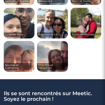
Samuel et Sophie
Alexandre
Marc et Joëlle
Lydie et Yann
Raphael et Lili
Sonia et Michael
Nicolas et
Priscillia et
Catherine
Sébastien
Ils se sont rencontrés sur Meetic.
Soyez le prochain !