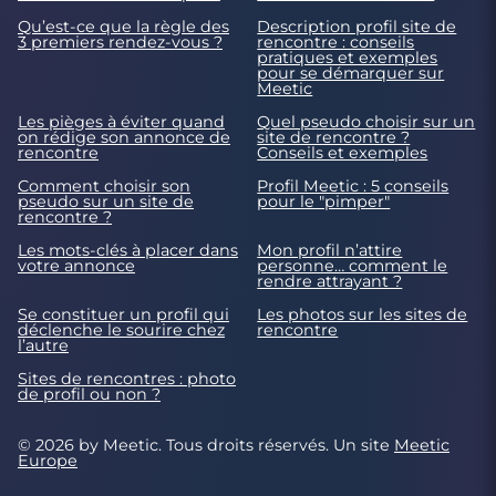
Qu’est-ce que la règle des
Description profil site de
3 premiers rendez-vous ?
rencontre : conseils
pratiques et exemples
pour se démarquer sur
Meetic
Les pièges à éviter quand
Quel pseudo choisir sur un
on rédige son annonce de
site de rencontre ?
rencontre
Conseils et exemples
Comment choisir son
Profil Meetic : 5 conseils
pseudo sur un site de
pour le "pimper"
rencontre ?
Les mots-clés à placer dans
Mon profil n’attire
votre annonce
personne… comment le
rendre attrayant ?
Se constituer un profil qui
Les photos sur les sites de
déclenche le sourire chez
rencontre
l’autre
Sites de rencontres : photo
de profil ou non ?
© 2026 by Meetic. Tous droits réservés. Un site
Meetic
Europe