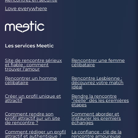
Love everywhere
Les services Meetic
Site de rencontre sérieux
Rencontrer une femme
et fiable : comment
célibataire
trouver l'amour
Rencontrer un homme
Rencontre Lesbienne :
célibataire
découvrez votre match
idéal
Créer un profil unique et
Rendre la rencontre
attractif
“réelle” dès les premières
étapes
Comment rendre son
Comment aborder et
profil attractif sur un site
instaurer les premiers
de rencontre ?
échanges
Comment rédiger un profil
La confiance : clé de la
attractif et authentique ?
rencontre amoureuse