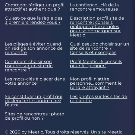
Comment rédiger un profil
La confiance : clé de la
attractif et authentique ?
rencontre amoureuse
Qu’est-ce que la règle des
Description profil site de
3 premiers rendez-vous ?
rencontre : conseils
pratiques et exemples
pour se démarquer sur
Meetic
Les pièges à éviter quand
Quel pseudo choisir sur un
on rédige son annonce de
site de rencontre ?
rencontre
Conseils et exemples
Comment choisir son
Profil Meetic : 5 conseils
pseudo sur un site de
pour le "pimper"
rencontre ?
Les mots-clés à placer dans
Mon profil n’attire
votre annonce
personne… comment le
rendre attrayant ?
Se constituer un profil qui
Les photos sur les sites de
déclenche le sourire chez
rencontre
l’autre
Sites de rencontres : photo
de profil ou non ?
© 2026 by Meetic. Tous droits réservés. Un site
Meetic