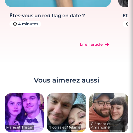
Êtes-vous un red flag en date ?
Et s
4 minutes
Lire l'article
Vous aimerez aussi
Clément et
Marie et Tristan
Nicolas et Mélanie
Amandine