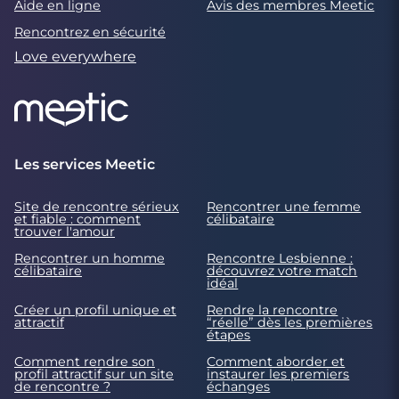
Aide en ligne
Avis des membres Meetic
Rencontrez en sécurité
Love everywhere
Les services Meetic
Site de rencontre sérieux
Rencontrer une femme
et fiable : comment
célibataire
trouver l'amour
Rencontrer un homme
Rencontre Lesbienne :
célibataire
découvrez votre match
idéal
Créer un profil unique et
Rendre la rencontre
attractif
“réelle” dès les premières
étapes
Comment rendre son
Comment aborder et
profil attractif sur un site
instaurer les premiers
de rencontre ?
échanges