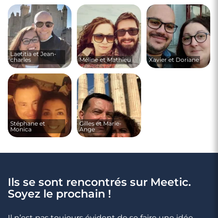
Laetitia et Jean-
charles
Méline et Mathieu
Xavier et Doriane
Stéphane et
Gilles et Marie-
Monica
Ange
Ils se sont rencontrés sur Meetic.
Soyez le prochain !
Il n’est pas toujours évident de se faire une idée