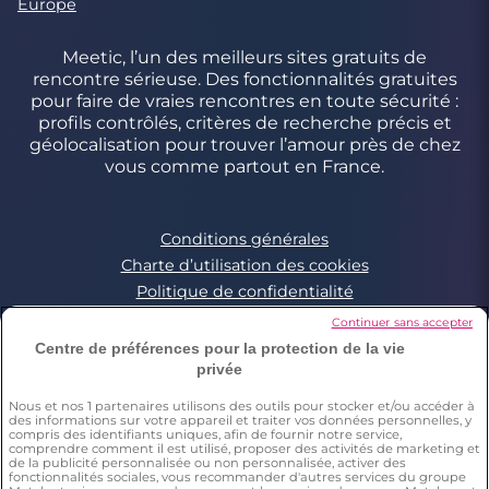
Europe
Meetic, l’un des meilleurs sites gratuits de
rencontre sérieuse. Des fonctionnalités gratuites
pour faire de vraies rencontres en toute sécurité :
profils contrôlés, critères de recherche précis et
géolocalisation pour trouver l’amour près de chez
vous comme partout en France.
Conditions générales
Charte d’utilisation des cookies
Politique de confidentialité
Conditions Générales applicables aux Events
Continuer sans accepter
Signaler un contenu illégal
Centre de préférences pour la protection de la vie
privée
Nous et nos
1
partenaires utilisons des outils pour stocker et/ou accéder à
*Estimation du nombre de personnes ayant déjà fait une
des informations sur votre appareil et traiter vos données personnelles, y
rencontre sur Meetic en France, Italie et Espagne. Chiffre obtenu
compris des identifiants uniques, afin de fournir notre service,
par l’extrapolation des résultats d’une enquête réalisée par
comprendre comment il est utilisé, proposer des activités de marketing et
Dynata en décembre 2023, sur 6011 personnes résidant en
de la publicité personnalisée ou non personnalisée, activer des
fonctionnalités sociales, vous recommander d'autres services du groupe
France, Italie et Espagne âgés de plus de 18 ans,par rapport à la