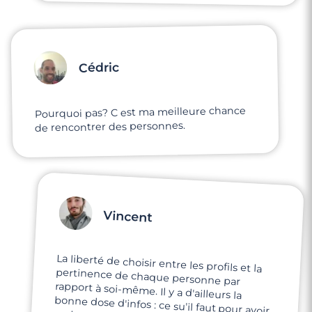
Cédric
Pourquoi pas? C est ma meilleure chance
de rencontrer des personnes.
Vincent
La liberté de choisir entre les profils et la
pertinence de chaque personne par
rapport à soi-même. Il y a d'ailleurs la
bonne dose d'infos : ce su'il faut pour avoir