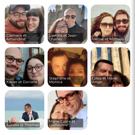
Clément et
Laetitia et Jean-
Amandine
charles
Méline et Mathieu
Stéphane et
Gilles et Marie-
Xavier et Doriane
Monica
Ange
Marie-Laure et
Aurélie et Thomas
Guillaume