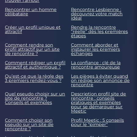
trouver l'amour
Rencontrer un homme
Rencontre Lesbienne :
célibataire
découvrez votre match
idéal
Créer un profil unique et
Rendre la rencontre
attractif
“réelle” dès les premières
étapes
Comment rendre son
Comment aborder et
profil attractif sur un site
instaurer les premiers
de rencontre ?
échanges
Comment rédiger un profil
La confiance : clé de la
attractif et authentique ?
rencontre amoureuse
Qu’est-ce que la règle des
Les pièges à éviter quand
3 premiers rendez-vous ?
on rédige son annonce de
rencontre
Quel pseudo choisir sur un
Description profil site de
site de rencontre ?
rencontre : conseils
Conseils et exemples
pratiques et exemples
pour se démarquer sur
Meetic
Comment choisir son
Profil Meetic : 5 conseils
pseudo sur un site de
pour le "pimper"
rencontre ?