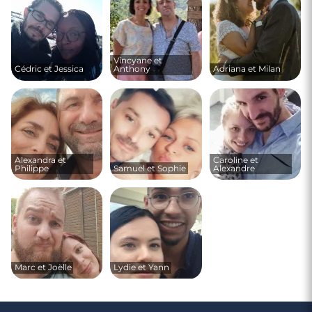
Vincyane et
Cédric et Jessica
Anthony
Adriana et Milan
Alexandra et
Caroline et
Philippe
Samuel et Sophie
Alexandre
Marc et Joëlle
Lydie et Yann