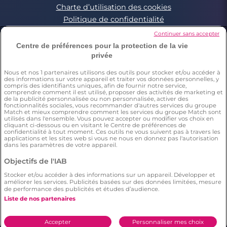
Charte d’utilisation des cookies
Politique de confidentialité
Conditions Générales applicables aux Events
Continuer sans accepter
Signaler un contenu illégal
Centre de préférences pour la protection de la vie
privée
Nous et nos
1
partenaires utilisons des outils pour stocker et/ou accéder à
*Estimation du nombre de personnes ayant déjà fait une
des informations sur votre appareil et traiter vos données personnelles, y
rencontre sur Meetic en France, Italie et Espagne. Chiffre obtenu
compris des identifiants uniques, afin de fournir notre service,
par l’extrapolation des résultats d’une enquête réalisée par
comprendre comment il est utilisé, proposer des activités de marketing et
Dynata en décembre 2023, sur 6011 personnes résidant en
de la publicité personnalisée ou non personnalisée, activer des
fonctionnalités sociales, vous recommander d'autres services du groupe
France, Italie et Espagne âgés de plus de 18 ans,par rapport à la
Match et mieux comprendre comment les services du groupe Match sont
population totale de cette tranche d’âge dans ces pays(Source
utilisés dans l'ensemble. Vous pouvez accepter ou modifier vos choix en
Eurostat 2023). Il résulte de cette étude que respectivement 15%
cliquant ci-dessous ou en visitant le Centre de préférences de
(en France), 12% (en Italie), 10% (en Espagne) des répondants ont
confidentialité à tout moment. Ces outils ne vous suivent pas à travers les
déclaré avoir déjà fait une rencontre sur Meetic.
applications et les sites web si vous ne nous en donnez pas l'autorisation
**Chaque description et photo de profil est modérée
dans les paramètres de votre appareil.
***Enquête menée par Dynata en décembre 2023, auprès d'un
échantillon représentatif de 2006 personnes de 18 ans et plus en
Objectifs de l'IAB
France. Il résulte de cette étude statistique que le nombre
d'utilisateurs sur Meetic (=397 répondants) a un plus grand
Stocker et/ou accéder à des informations sur un appareil. Développer et
améliorer les services. Publicités basées sur des données limitées, mesure
nombre de relations longues (plus de 6 mois), en comparaison
de performance des publicités et études d’audience.
aux autres sites/applications de rencontre.
****Selon une étude Dynata réalisée en décembre 2023 auprès
Liste de nos partenaires
d'un échantillon représentatif de 2006 personnes 18+ en France.
Il résulte de cette étude que 36% des répondants déclarent
connaître un couple qui s’est formé sur Meetic.
Accepter
Personnaliser mes choix