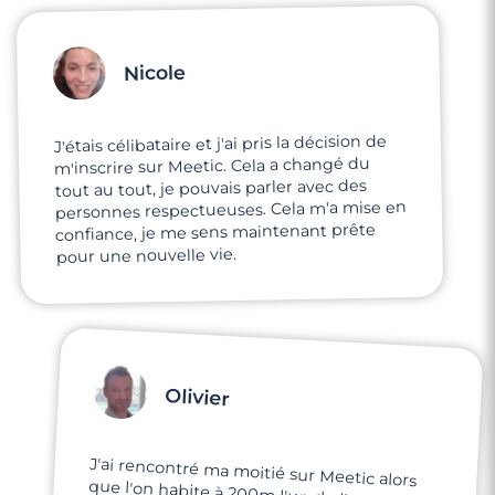
Nicole
J'étais célibataire et j'ai pris la décision de
m'inscrire sur Meetic. Cela a changé du
tout au tout, je pouvais parler avec des
personnes respectueuses. Cela m'a mise en
confiance, je me sens maintenant prête
pour une nouvelle vie.
Olivier
J'ai rencontré ma moitié sur Meetic alors
que l'on habite à 200m l'un de l'autre et on
ne s'était jamais vu auparavant.
Aujourd'hui, nous sommes ensemble c'est
une belle aventure qui commence... Merci