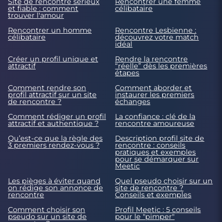
Site de rencontre sérieux
Rencontrer une femme
et fiable : comment
célibataire
trouver l'amour
Rencontrer un homme
Rencontre Lesbienne :
célibataire
découvrez votre match
idéal
Créer un profil unique et
Rendre la rencontre
attractif
“réelle” dès les premières
étapes
Comment rendre son
Comment aborder et
profil attractif sur un site
instaurer les premiers
de rencontre ?
échanges
Comment rédiger un profil
La confiance : clé de la
attractif et authentique ?
rencontre amoureuse
Qu’est-ce que la règle des
Description profil site de
3 premiers rendez-vous ?
rencontre : conseils
pratiques et exemples
pour se démarquer sur
Meetic
Les pièges à éviter quand
Quel pseudo choisir sur un
on rédige son annonce de
site de rencontre ?
rencontre
Conseils et exemples
Comment choisir son
Profil Meetic : 5 conseils
pseudo sur un site de
pour le "pimper"