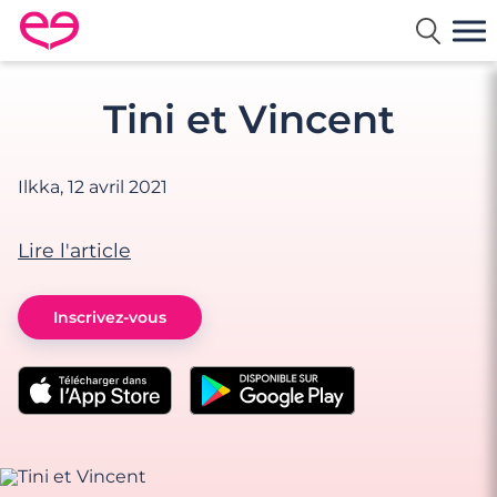
Rencontre en France avec Meetic
Tini et Vincent
Ilkka,
12 avril 2021
Lire l'article
Inscrivez-vous