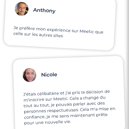
Anthony
Je préfère mon expérience sur Meetic que
celle sur les autres sites
Nicole
J'étais célibataire et j'ai pris la décision de
m'inscrire sur Meetic. Cela a changé du
tout au tout, je pouvais parler avec des
personnes respectueuses. Cela m'a mise en
confiance, je me sens maintenant prête
pour une nouvelle vie.