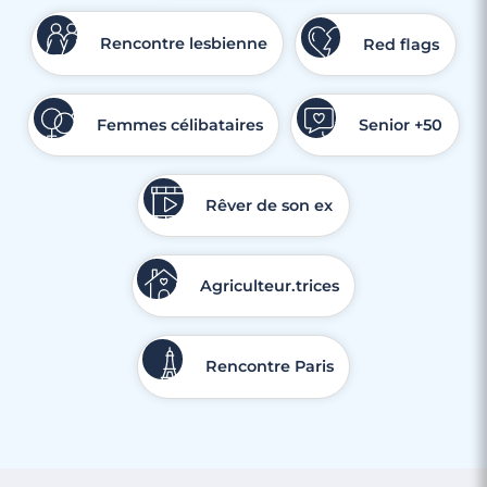
Rencontre lesbienne
Red flags
Femmes célibataires
Senior +50
Rêver de son ex
Agriculteur.trices
Rencontre Paris