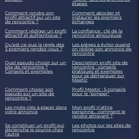
étapes
Comment rendre son
Comment aborder et
profil attractif sur un site
instaurer les premiers
de rencontre ?
échanges
Comment rédiger un profil
La confiance : clé de la
attractif et authentique ?
rencontre amoureuse
Qu’est-ce que la règle des
Les pièges à éviter quand
3 premiers rendez-vous ?
on rédige son annonce de
rencontre
Quel pseudo choisir sur un
Description profil site de
site de rencontre ?
rencontre : conseils
Conseils et exemples
pratiques et exemples
pour se démarquer sur
Meetic
Comment choisir son
Profil Meetic : 5 conseils
pseudo sur un site de
pour le "pimper"
rencontre ?
Les mots-clés à placer dans
Mon profil n’attire
votre annonce
personne… comment le
rendre attrayant ?
Se constituer un profil qui
Les photos sur les sites de
déclenche le sourire chez
rencontre
l’autre