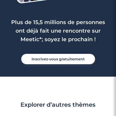
Plus de 15,5 millions de personnes
ont déjà fait une rencontre sur
Meetic*; soyez le prochain !
Inscrivez-vous gratuitement
Explorer d’autres thèmes