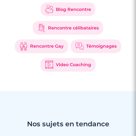
Blog Rencontre
Rencontre célibataires
Rencontre Gay
Témoignages
Video Coaching
Nos sujets en tendance