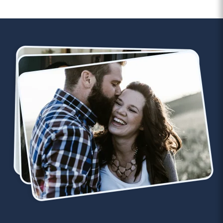
attentions
quotidiennes et bien
évidemment des
weekends en
amoureux !"