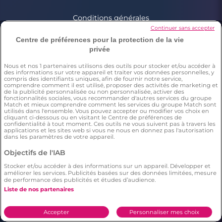
Conditions générales
Continuer sans accepter
Charte d’utilisation des cookies
Centre de préférences pour la protection de la vie
Politique de confidentialité
privée
Conditions Générales applicables aux Events
Signaler un contenu illégal
Nous et nos
1
partenaires utilisons des outils pour stocker et/ou accéder à
des informations sur votre appareil et traiter vos données personnelles, y
compris des identifiants uniques, afin de fournir notre service,
comprendre comment il est utilisé, proposer des activités de marketing et
de la publicité personnalisée ou non personnalisée, activer des
*Estimation du nombre de personnes ayant déjà fait une
fonctionnalités sociales, vous recommander d'autres services du groupe
rencontre sur Meetic en France, Italie et Espagne. Chiffre obtenu
Match et mieux comprendre comment les services du groupe Match sont
utilisés dans l'ensemble. Vous pouvez accepter ou modifier vos choix en
par l’extrapolation des résultats d’une enquête réalisée par
cliquant ci-dessous ou en visitant le Centre de préférences de
Dynata en décembre 2023, sur 6011 personnes résidant en
confidentialité à tout moment. Ces outils ne vous suivent pas à travers les
France, Italie et Espagne âgés de plus de 18 ans,par rapport à la
applications et les sites web si vous ne nous en donnez pas l'autorisation
population totale de cette tranche d’âge dans ces pays(Source
dans les paramètres de votre appareil.
Eurostat 2023). Il résulte de cette étude que respectivement 15%
(en France), 12% (en Italie), 10% (en Espagne) des répondants ont
Objectifs de l'IAB
déclaré avoir déjà fait une rencontre sur Meetic.
**Chaque description et photo de profil est modérée
Stocker et/ou accéder à des informations sur un appareil. Développer et
***Enquête menée par Dynata en décembre 2023, auprès d'un
améliorer les services. Publicités basées sur des données limitées, mesure
échantillon représentatif de 2006 personnes de 18 ans et plus en
de performance des publicités et études d’audience.
France. Il résulte de cette étude statistique que le nombre
Liste de nos partenaires
d'utilisateurs sur Meetic (=397 répondants) a un plus grand
nombre de relations longues (plus de 6 mois), en comparaison
aux autres sites/applications de rencontre.
Accepter
Personnaliser mes choix
****Selon une étude Dynata réalisée en décembre 2023 auprès