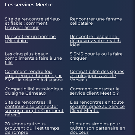
Les services Meetic
Site de rencontre sérieux
Rencontrer une femme
et fiable : comment
célibataire
trouver l'amour
Rencontrer un homme
Rencontre Lesbienne :
célibataire
découvrez votre match
idéal
Les cinq plus beaux
5 SMS pour le ou la faire
compliments à faire à une
craquer
fille
Comment rendre fou
Compatibilité des signes
amoureux un homme par
astrologiques avec le
SMS : la relation à distance
Verseau
Compatibilité astrologique
Comment contacter le
du signe Gémeaux
service client Meetic ?
Site de rencontres : il
Des rencontres en toute
continue à se connecter
sécurité grâce au Service
sur son compte. Comment
Client Meetic
gérer ?
20 signes qui vous
10 étapes simples pour
prouvent qu'il est temps
quitter son partenaire en
de rompre
douceur