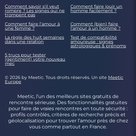
Comment savoir s'il veut
Comment faire jouir un
rompre ? Les signes qui ne
homme facilement ?
trompent pas
Comment faire l’amour à
Comment (bien) faire
une femme ?
l'amour à un homme ?
La règle des huit semaines
Test de compatibilité
dans une relation
amoureuse : signes
astrologiques & prénoms
5 trucs pour tester
(gentiment) votre nouveau
mec
© 2026 by Meetic. Tous droits réservés. Un site
Meetic
Europe
Meetic, l’un des meilleurs sites gratuits de
rencontre sérieuse. Des fonctionnalités gratuites
pour faire de vraies rencontres en toute sécurité :
profils contrôlés, critères de recherche précis et
géolocalisation pour trouver l’amour près de chez
vous comme partout en France.