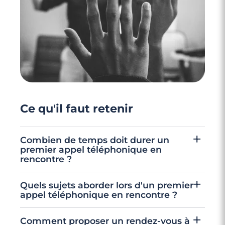
10 minutes
Quel sujet de conversation avoir avec son
date ?
Ce qu'il faut retenir
Combien de temps doit durer un
premier appel téléphonique en
rencontre ?
Un premier appel téléphonique dure
Quels sujets aborder lors d'un premier
idéalement entre 20 et 40 minutes. C'est
appel téléphonique en rencontre ?
suffisant pour créer un vrai lien et évaluer la
Les sujets les plus efficaces sont : rebondir sur
Comment proposer un rendez-vous à
compatibilité, sans saturer la conversation.