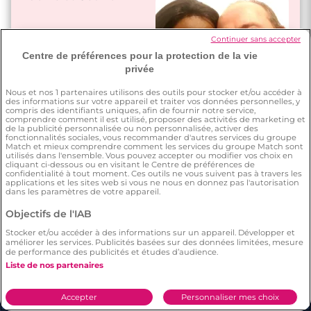
les deux très
complices."
"Nos petites
attentions passent
Continuer sans accepter
Fanny et Cédric
par des petits
Centre de préférences pour la protection de la vie
messages, appels,
privée
"Nos petites
bisous, câlins …"
attentions sont très
Nous et nos
1
partenaires utilisons des outils pour stocker et/ou accéder à
des informations sur votre appareil et traiter vos données personnelles, y
natuelles, diverses et
compris des identifiants uniques, afin de fournir notre service,
variées."
comprendre comment il est utilisé, proposer des activités de marketing et
de la publicité personnalisée ou non personnalisée, activer des
"Nous aimons nous
fonctionnalités sociales, vous recommander d'autres services du groupe
Match et mieux comprendre comment les services du groupe Match sont
faire des petites
utilisés dans l'ensemble. Vous pouvez accepter ou modifier vos choix en
surprises."
cliquant ci-dessous ou en visitant le Centre de préférences de
confidentialité à tout moment. Ces outils ne vous suivent pas à travers les
applications et les sites web si vous ne nous en donnez pas l'autorisation
dans les paramètres de votre appareil.
Objectifs de l'IAB
Stocker et/ou accéder à des informations sur un appareil. Développer et
améliorer les services. Publicités basées sur des données limitées, mesure
de performance des publicités et études d’audience.
Liste de nos partenaires
Accepter
Personnaliser mes choix