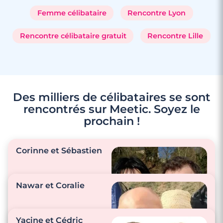
Femme célibataire
Rencontre Lyon
Rencontre célibataire gratuit
Rencontre Lille
Des milliers de célibataires se sont
rencontrés sur Meetic. Soyez le
prochain !
Corinne et Sébastien
Nawar et Coralie
"Nous sommes tous
Yacine et Cédric