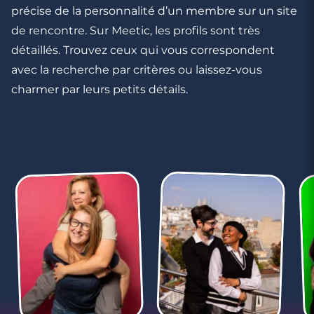
précise de la personnalité d’un membre sur un site
3 minutes
de rencontre. Sur Meetic, les profils sont très
5 phrases qui prouvent que vous ne lui
plaisez pas
détaillés. Trouvez ceux qui vous correspondent
avec la recherche par critères ou laissez-vous
charmer par leurs petits détails.