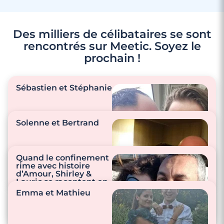
Des milliers de célibataires se sont
rencontrés sur Meetic. Soyez le
prochain !
Sébastien et Stéphanie
Solenne et Bertrand
"Nous sommes tous
les deux au petit
Quand le confinement
soins l’un pour l’autre,
rime avec histoire
d’Amour, Shirley &
en un regard on se
"Nous aimons sortir et
Lauric se racontent en
comprend. On s’écrit
partager de repas
vidéo
Emma et Mathieu
des petits mots."
entre amis, nous
faisons connaissance
"Shirley et Lauric nous
avec l’essentiel de