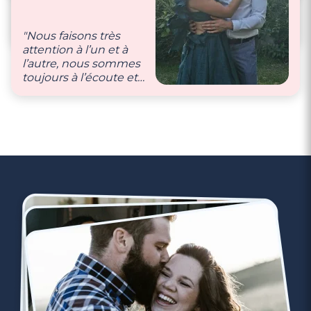
racontent leur histoire
notre entourage."
d’amour dans notre
campagne
LES
"Nous faisons très
VRAIES HISTOIRES
: "
attention à l’un et à
l’autre, nous sommes
toujours à l’écoute et
nous partageons tout
ce que nous faisons.
Nous aimons faire
plaisir à l’autre car cela
nous rend heureux."