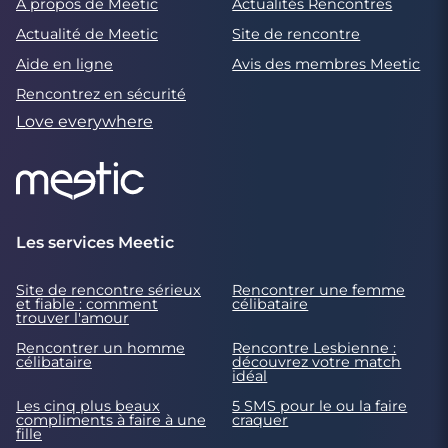
À propos de Meetic
Actualités Rencontres
Actualité de Meetic
Site de rencontre
Aide en ligne
Avis des membres Meetic
Rencontrez en sécurité
Love everywhere
Les services Meetic
Site de rencontre sérieux
Rencontrer une femme
et fiable : comment
célibataire
trouver l'amour
Rencontrer un homme
Rencontre Lesbienne :
célibataire
découvrez votre match
idéal
Les cinq plus beaux
5 SMS pour le ou la faire
compliments à faire à une
craquer
fille