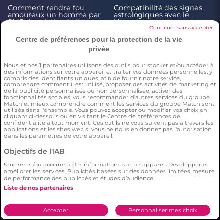
Comment rendre fou
Compatibilité des signes
amoureux un homme par
astrologiques avec le
SMS : la relation à distance
Verseau
Continuer sans accepter
Compatibilité astrologique
Comment contacter le
Centre de préférences pour la protection de la vie
du signe Gémeaux
service client Meetic ?
privée
Site de rencontres : il
Des rencontres en toute
continue à se connecter
sécurité grâce au Service
Nous et nos
1
partenaires utilisons des outils pour stocker et/ou accéder à
sur son compte. Comment
Client Meetic
des informations sur votre appareil et traiter vos données personnelles, y
gérer ?
compris des identifiants uniques, afin de fournir notre service,
comprendre comment il est utilisé, proposer des activités de marketing et
de la publicité personnalisée ou non personnalisée, activer des
20 signes qui vous
10 étapes simples pour
fonctionnalités sociales, vous recommander d'autres services du groupe
prouvent qu'il est temps
quitter son partenaire en
Match et mieux comprendre comment les services du groupe Match sont
de rompre
douceur
utilisés dans l'ensemble. Vous pouvez accepter ou modifier vos choix en
cliquant ci-dessous ou en visitant le Centre de préférences de
Comment savoir s'il veut
Comment faire jouir un
confidentialité à tout moment. Ces outils ne vous suivent pas à travers les
rompre ? Les signes qui ne
homme facilement ?
applications et les sites web si vous ne nous en donnez pas l'autorisation
trompent pas
dans les paramètres de votre appareil.
Comment faire l’amour à
Comment (bien) faire
Objectifs de l'IAB
une femme ?
l'amour à un homme ?
Stocker et/ou accéder à des informations sur un appareil. Développer et
La règle des huit semaines
Test de compatibilité
améliorer les services. Publicités basées sur des données limitées, mesure
dans une relation
amoureuse : signes
de performance des publicités et études d’audience.
astrologiques & prénoms
Liste de nos partenaires
5 trucs pour tester
(gentiment) votre nouveau
Accepter
Personnaliser mes choix
mec