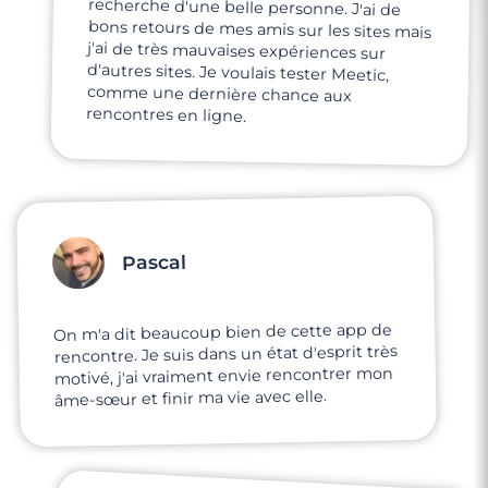
rencontres en ligne.
Pascal
On m'a dit beaucoup bien de cette app de
rencontre. Je suis dans un état d'esprit très
motivé, j'ai vraiment envie rencontrer mon
âme-sœur et finir ma vie avec elle.