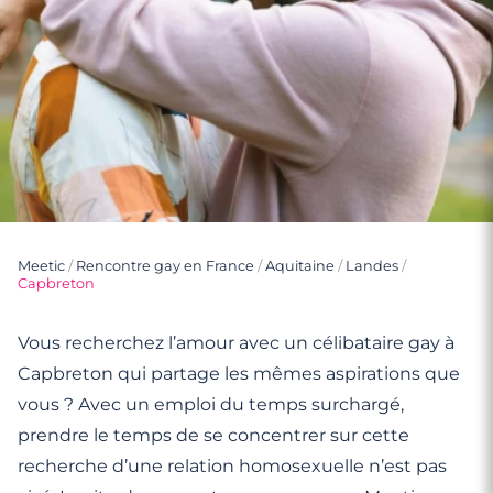
Meetic
/
Rencontre gay en France
/
Aquitaine
/
Landes
/
Capbreton
Vous recherchez l’amour avec un célibataire gay à
Capbreton qui partage les mêmes aspirations que
vous ? Avec un emploi du temps surchargé,
prendre le temps de se concentrer sur cette
recherche d’une relation homosexuelle n’est pas