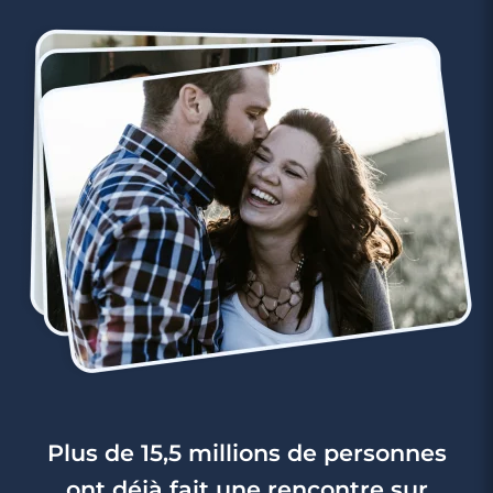
Plus de 15,5 millions de personnes
ont déjà fait une rencontre sur