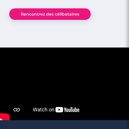
Rencontrez des célibataires
3 minutes
Rencontrer des célibataires gay à Mimizan