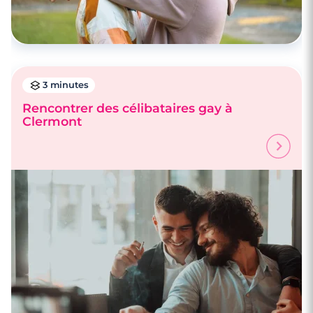
3 minutes
Rencontrer des célibataires gay à
Clermont
3 minutes
Rencontre à Dieppe