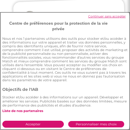
Marion
Continuer sans accepter
Centre de préférences pour la protection de la vie
privée
Une amie m'a suggéré d'essayer car elle
Nous et nos
1
partenaires utilisons des outils pour stocker et/ou accéder à
m'a dit que c'était plus sur que d'autres
des informations sur votre appareil et traiter vos données personnelles, y
sites. Avant de m'inscrire, j'y croyais à
compris des identifiants uniques, afin de fournir notre service,
comprendre comment il est utilisé, proposer des activités de marketing et
moitié, très vite j'ai fait plusieurs
de la publicité personnalisée ou non personnalisée, activer des
fonctionnalités sociales, vous recommander d'autres services du groupe
rencontres...
Match et mieux comprendre comment les services du groupe Match sont
utilisés dans l'ensemble. Vous pouvez accepter ou modifier vos choix en
cliquant ci-dessous ou en visitant le Centre de préférences de
confidentialité à tout moment. Ces outils ne vous suivent pas à travers les
applications et les sites web si vous ne nous en donnez pas l'autorisation
dans les paramètres de votre appareil.
Objectifs de l'IAB
Olivier
Stocker et/ou accéder à des informations sur un appareil. Développer et
améliorer les services. Publicités basées sur des données limitées, mesure
de performance des publicités et études d’audience.
Liste de nos partenaires
J'ai rencontré ma moitié sur Meetic alors
que l'on habite à 200m l'un de l'autre et on
ne s'était jamais vu auparavant.
Aujourd'hui, nous sommes ensemble c'est
une belle aventure qui commence... Merci
Accepter
Personnaliser mes choix