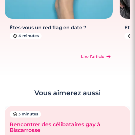
Êtes-vous un red flag en date ?
Et s
4 minutes
Lire l'article
Vous aimerez aussi
3 minutes
Rencontrer des célibataires gay à
Biscarrosse