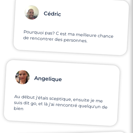
Cédric
Pourquoi pas? C est ma meilleure chance
de rencontrer des personnes.
Angelique
Au début j'étais sceptique, ensuite je me
suis dit go, et là j'ai rencontré quelqu'un de
bien