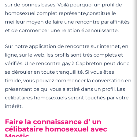
sur de bonnes bases. Voilà pourquoi un profil de
homosexuel complet représente,constitue le
meilleur moyen de faire une rencontre par affinités
et de commencer une relation épanouissante.
Sur notre application de rencontre sur internet, en
ligne, sur le web, les profils sont très complets et
vérifiés. Une rencontre gay à Capbreton peut donc
se dérouler en toute tranquillité. Si vous êtes
timide, vous pouvez commencer la conversation en
présentant ce qui vous a attiré dans un profil. Les
célibataires homosexuels seront touchés par votre
intérêt.
Faire la connaissance d’ un
célibataire homosexuel avec
Meetic