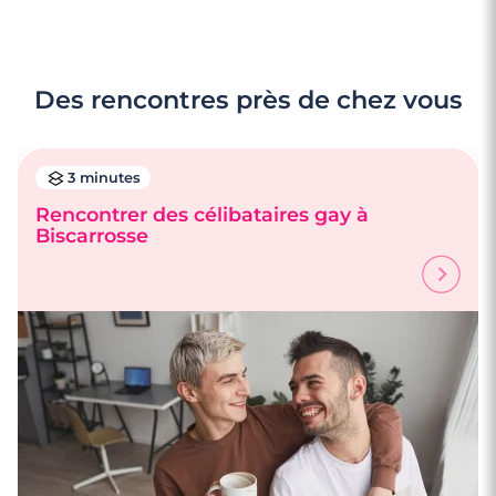
Des rencontres près de chez vous
3 minutes
Rencontrer des célibataires gay à
Biscarrosse
2 minutes
5 signes qui prouvent que ça y est : vous
êtes un couple