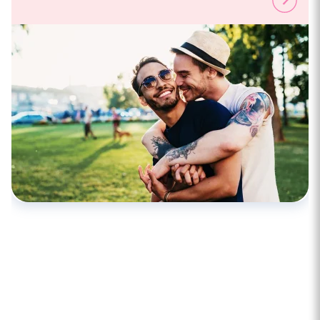
4 minutes
Rencontre à Rochefort