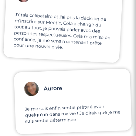
J'étais célibataire et j'ai pris la décision de
m'inscrire sur Meetic. Cela a changé du
tout au tout, je pouvais parler avec des
personnes respectueuses. Cela m'a mise en
confiance, je me sens maintenant prête
pour une nouvelle vie.
Aurore
Je me suis enfin sentie prête à avoir
quelqu'un dans ma vie ! Je dirais que je me
suis sentie déterminée !