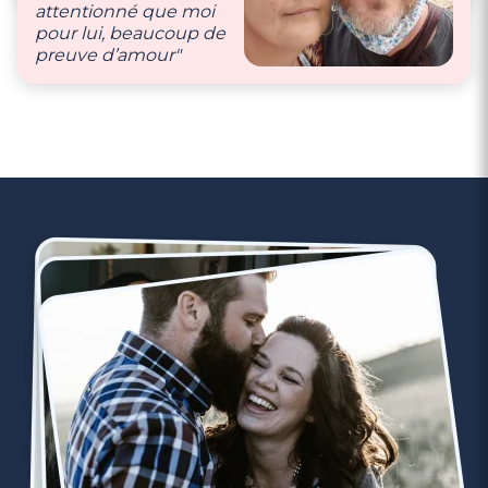
? (humour bien-sûr)"
attentionné que moi
pour lui, beaucoup de
preuve d’amour"