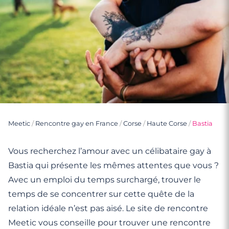
Meetic
/
Rencontre gay en France
/
Corse
/
Haute Corse
/
Bastia
Vous recherchez l’amour avec un célibataire gay à
Bastia qui présente les mêmes attentes que vous ?
Avec un emploi du temps surchargé, trouver le
temps de se concentrer sur cette quête de la
relation idéale n’est pas aisé. Le site de rencontre
Meetic vous conseille pour trouver une rencontre