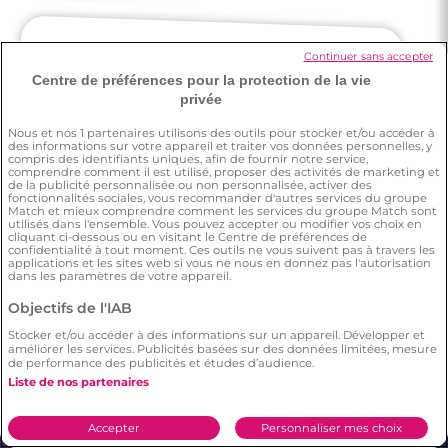
Continuer sans accepter
Olivier
Centre de préférences pour la protection de la vie
privée
Nous et nos
1
partenaires utilisons des outils pour stocker et/ou accéder à
J'ai rencontré ma moitié sur Meetic alors
que l'on habite à 200m l'un de l'autre et on
ne s'était jamais vu auparavant.
Aujourd'hui, nous sommes ensemble c'est
une belle aventure qui commence... Merci
des informations sur votre appareil et traiter vos données personnelles, y
compris des identifiants uniques, afin de fournir notre service,
comprendre comment il est utilisé, proposer des activités de marketing et
de la publicité personnalisée ou non personnalisée, activer des
fonctionnalités sociales, vous recommander d'autres services du groupe
Match et mieux comprendre comment les services du groupe Match sont
utilisés dans l'ensemble. Vous pouvez accepter ou modifier vos choix en
Meetic 💕
cliquant ci-dessous ou en visitant le Centre de préférences de
confidentialité à tout moment. Ces outils ne vous suivent pas à travers les
applications et les sites web si vous ne nous en donnez pas l'autorisation
dans les paramètres de votre appareil.
Objectifs de l'IAB
Stocker et/ou accéder à des informations sur un appareil. Développer et
améliorer les services. Publicités basées sur des données limitées, mesure
de performance des publicités et études d’audience.
Liste de nos partenaires
À propos de Meetic
Accepter
Personnaliser mes choix