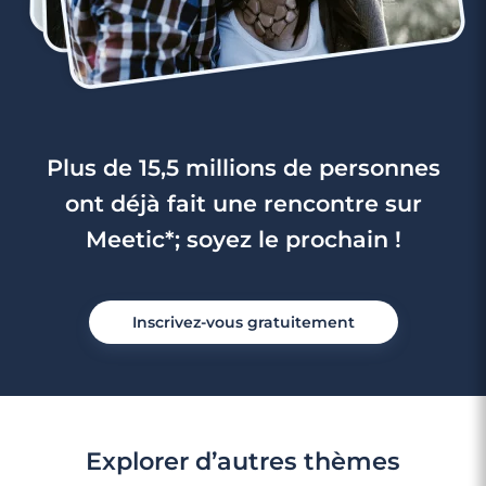
Plus de 15,5 millions de personnes
ont déjà fait une rencontre sur
Meetic*; soyez le prochain !
Inscrivez-vous gratuitement
Explorer d’autres thèmes