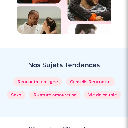
Nos Sujets
Tendances
Rencontre en ligne
Conseils Rencontre
Sexo
Rupture amoureuse
Vie de couple