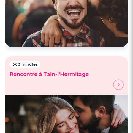
3 minutes
Rencontre à Tain-l'Hermitage