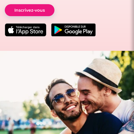
Inscrivez-vous