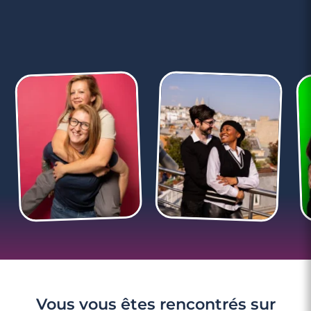
Vous vous êtes rencontrés sur