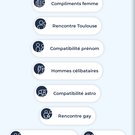
Compliments femme
Rencontre Toulouse
Compatibilité prénom
Hommes célibataires
Compatibilité astro
Rencontre gay