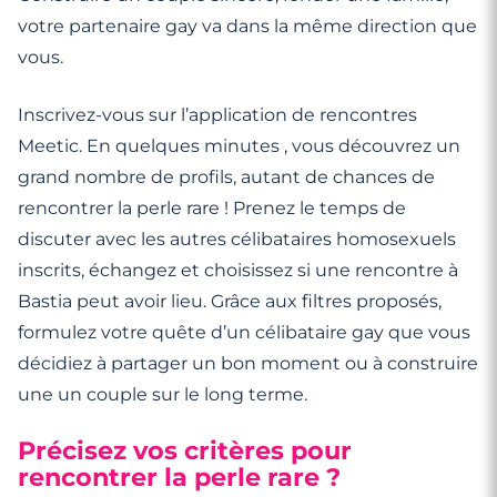
votre partenaire gay va dans la même direction que
vous.
Inscrivez-vous sur l’application de rencontres
Meetic. En quelques minutes , vous découvrez un
grand nombre de profils, autant de chances de
rencontrer la perle rare ! Prenez le temps de
discuter avec les autres célibataires homosexuels
inscrits, échangez et choisissez si une rencontre à
Bastia peut avoir lieu. Grâce aux filtres proposés,
formulez votre quête d’un célibataire gay que vous
décidiez à partager un bon moment ou à construire
une un couple sur le long terme.
Précisez vos critères pour
rencontrer la perle rare ?