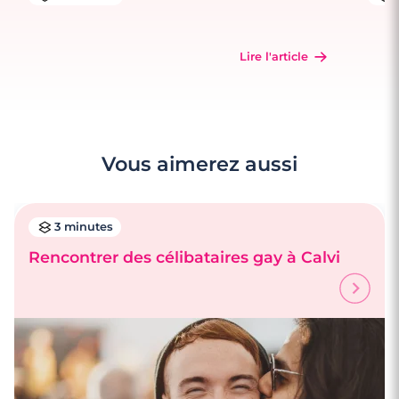
Lire l'article
Vous aimerez aussi
3 minutes
Rencontrer des célibataires gay à Calvi