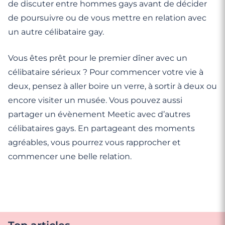
de discuter entre hommes gays avant de décider
de poursuivre ou de vous mettre en relation avec
un autre célibataire gay.
Vous êtes prêt pour le premier dîner avec un
célibataire sérieux ? Pour commencer votre vie à
deux, pensez à aller boire un verre, à sortir à deux ou
encore visiter un musée. Vous pouvez aussi
partager un évènement Meetic avec d’autres
célibataires gays. En partageant des moments
agréables, vous pourrez vous rapprocher et
commencer une belle relation.