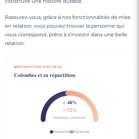
construire une histoire durable.
Rassurez-vous, grâce à nos fonctionnalités de mise
en relation, vous pouvez trouver la personne qui
vous correspond, prête à s’investir dans une belle
relation.
RÉPARTITION PAR SEXE
Colombes et sa répartition
♂ 48%
♀ 52%
Homme / Femme
Homme
Femme