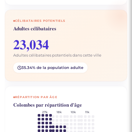
CÉLIBATAIRES POTENTIELS
Adultes célibataires
23,034
Adultes célibataires potentiels dans cette ville
35.34% de la population adulte
RÉPARTITION PAR ÂGE
Colombes par répartition d'âge
27k
18k
10k
11k