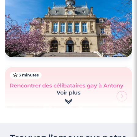
3 minutes
Rencontrer des célibataires gay à Antony
Voir plus