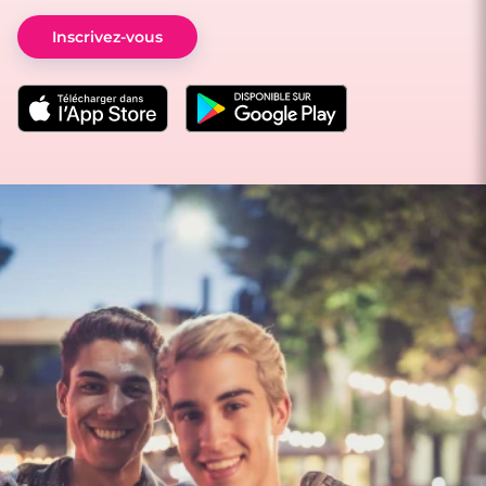
Inscrivez-vous