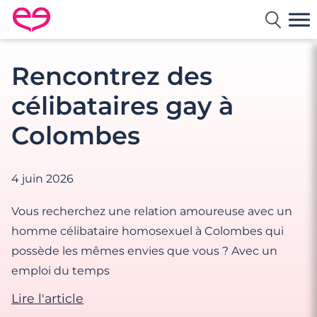
Rencontre en France avec Meetic
Rencontrez des
célibataires gay à
Colombes
4 juin 2026
Vous recherchez une relation amoureuse avec un
homme célibataire homosexuel à Colombes qui
possède les mêmes envies que vous ? Avec un
emploi du temps
Lire l'article