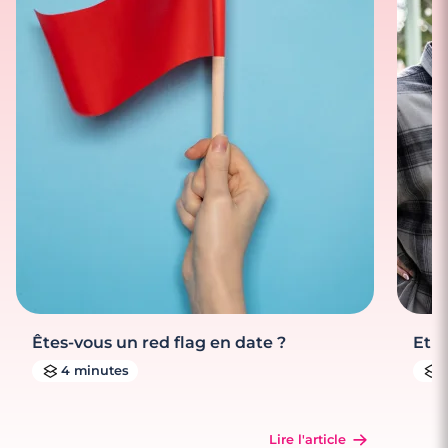
Êtes-vous un red flag en date ?
Et s
4 minutes
Lire l'article