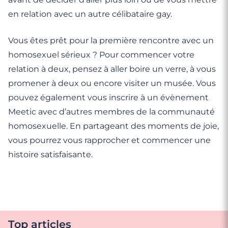
en relation avec un autre célibataire gay.
Vous êtes prêt pour la première rencontre avec un
homosexuel sérieux ? Pour commencer votre
relation à deux, pensez à aller boire un verre, à vous
promener à deux ou encore visiter un musée. Vous
pouvez également vous inscrire à un évènement
Meetic avec d’autres membres de la communauté
homosexuelle. En partageant des moments de joie,
vous pourrez vous rapprocher et commencer une
histoire satisfaisante.
Top articles