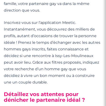
famille, votre partenaire gay va dans la même
direction que vous.
Inscrivez-vous sur l’application Meetic.
Instantanément, vous découvrez des milliers de
profils, autant d’occasions de trouver la personne
idéale ! Prenez le temps d’échanger avec les autres
hommes gays inscrits, faites connaissance et
décidez si une rencontre à Issy-Les-Moulineaux
peut avoir lieu. Grâce aux filtres proposés, indiquez
votre recherche d’un homme gay que vous
décidiez à vivre un bon moment ou à construire
une un couple durable.
Détaillez vos attentes pour
dénicher le partenaire idéal ?