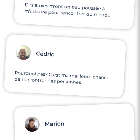
Des amies m'ont un peu poussée à
m'inscrire pour rencontrer du monde
Cédric
Pourquoi pas? C est ma meilleure chance
de rencontrer des personnes.
Marion