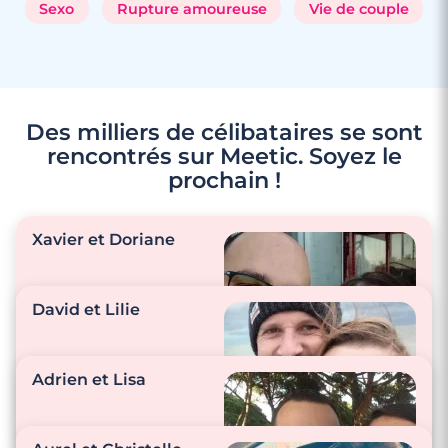
Sexo
Rupture amoureuse
Vie de couple
Des milliers de célibataires se sont
rencontrés sur Meetic. Soyez le
prochain !
Xavier et Doriane
3 minutes
Rencontrer des célibataires gay à Issy-
Les-Moulineaux
David et Lilie
"Nous sommes tout
le temps attentif au
Adrien et Lisa
sentiment de l’autre
qu’il soit malade ou
"Nous sommes
autres. Nous avons
attentifs et à l’écoute