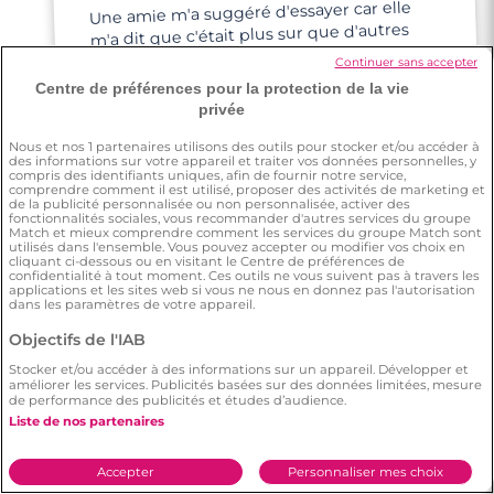
Une amie m'a suggéré d'essayer car elle
m'a dit que c'était plus sur que d'autres
sites. Avant de m'inscrire, j'y croyais à
Continuer sans accepter
moitié, très vite j'ai fait plusieurs
Centre de préférences pour la protection de la vie
rencontres...
privée
Nous et nos
1
partenaires utilisons des outils pour stocker et/ou accéder à
des informations sur votre appareil et traiter vos données personnelles, y
compris des identifiants uniques, afin de fournir notre service,
comprendre comment il est utilisé, proposer des activités de marketing et
de la publicité personnalisée ou non personnalisée, activer des
fonctionnalités sociales, vous recommander d'autres services du groupe
Match et mieux comprendre comment les services du groupe Match sont
Adama
utilisés dans l'ensemble. Vous pouvez accepter ou modifier vos choix en
cliquant ci-dessous ou en visitant le Centre de préférences de
confidentialité à tout moment. Ces outils ne vous suivent pas à travers les
applications et les sites web si vous ne nous en donnez pas l'autorisation
dans les paramètres de votre appareil.
Je me suis inscrit sur Meetic après avoir
essayé d'autres sites de rencontre et
Meetic se démarque largement par son
professionnalisme et son engagement
Objectifs de l'IAB
Stocker et/ou accéder à des informations sur un appareil. Développer et
améliorer les services. Publicités basées sur des données limitées, mesure
envers ses clients.
de performance des publicités et études d’audience.
Liste de nos partenaires
Accepter
Personnaliser mes choix