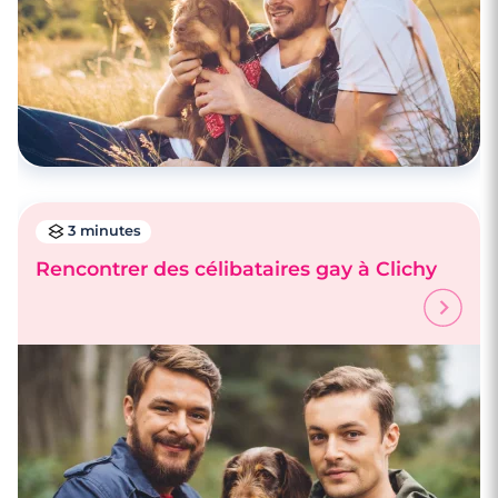
3 minutes
Rencontrer des célibataires gay à Clichy