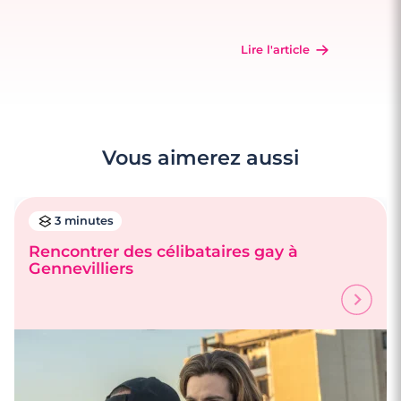
Lire l'article
Vous aimerez aussi
3 minutes
Rencontrer des célibataires gay à
Gennevilliers