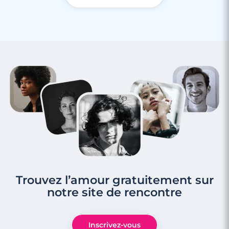
3 minutes
Rencontrer des célibataires gay à Puteaux
Trouvez l’amour gratuitement sur
notre site de rencontre
Inscrivez-vous