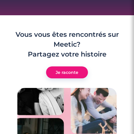
Vous vous êtes rencontrés sur
Meetic?
Partagez votre histoire
Je raconte
3 minutes
Rencontrer des célibataires gay à
Courbevoie