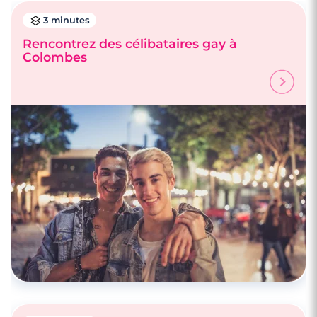
3 minutes
Rencontrez des célibataires gay à
Colombes
3 minutes
Rencontrer des célibataires gay à
Boulogne-Billancourt