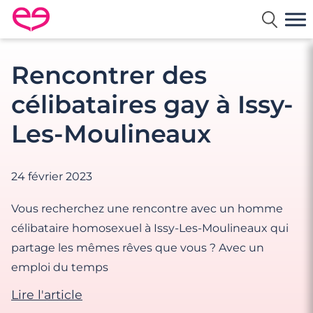
Rencontre en France avec Meetic
Rencontrer des
célibataires gay à Issy-
Les-Moulineaux
24 février 2023
Vous recherchez une rencontre avec un homme
célibataire homosexuel à Issy-Les-Moulineaux qui
partage les mêmes rêves que vous ? Avec un
emploi du temps
Lire l'article