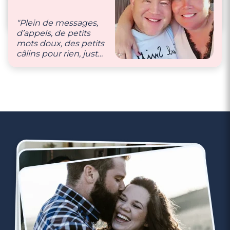
des petits mots."
nos envies, prendre
soin l’un de l’autre et
"Plein de messages,
se prouver qu’on
d’appels, de petits
s’aime."
mots doux, des petits
câlins pour rien, juste
pour le plaisir !"
3 minutes
Rencontrer des célibataires gay à
Levallois-Perret