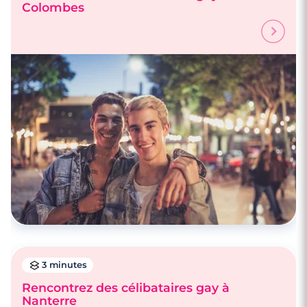
Colombes
3 minutes
Premier rendez-vous : pensez aux bonnes
manières !
3 minutes
Rencontrez des célibataires gay à
Nanterre