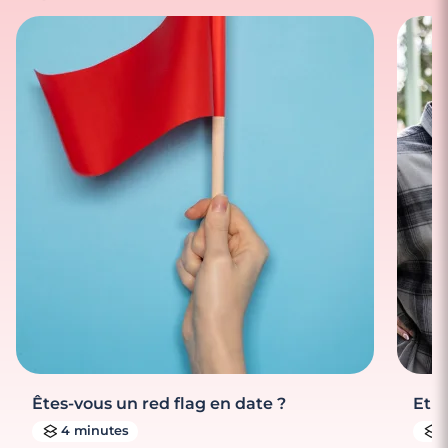
Êtes-vous un red flag en date ?
Et s
4 minutes