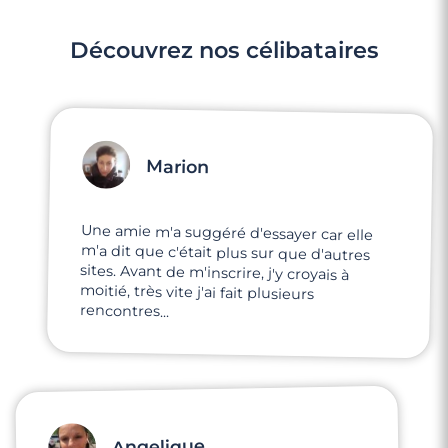
Rencontrer des célibataires gay à Sceaux
Découvrez nos célibataires
Marion
Une amie m'a suggéré d'essayer car elle
m'a dit que c'était plus sur que d'autres
sites. Avant de m'inscrire, j'y croyais à
moitié, très vite j'ai fait plusieurs
rencontres...
3 minutes
Rencontrer des célibataires gay à
Angelique