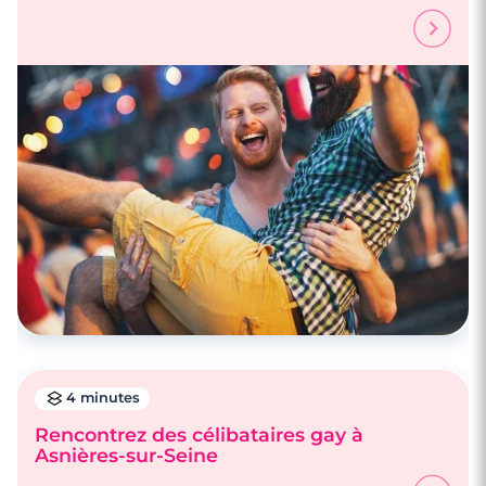
3 minutes
Célibataire : êtes-vous trop exigeant.e ?
4 minutes
Rencontrez des célibataires gay à
Asnières-sur-Seine