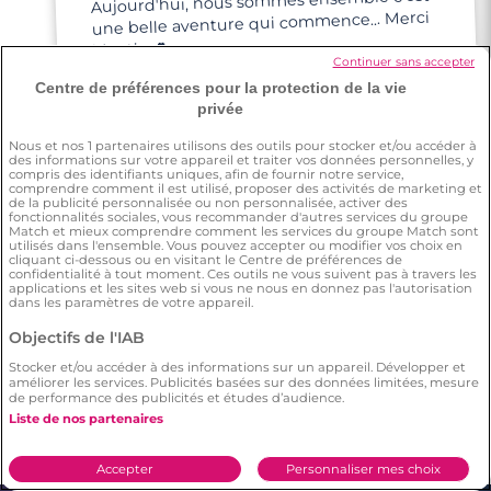
Aujourd'hui, nous sommes ensemble c'est
une belle aventure qui commence... Merci
Meetic 💕
Continuer sans accepter
Centre de préférences pour la protection de la vie
privée
Nous et nos
1
partenaires utilisons des outils pour stocker et/ou accéder à
des informations sur votre appareil et traiter vos données personnelles, y
compris des identifiants uniques, afin de fournir notre service,
Adama
comprendre comment il est utilisé, proposer des activités de marketing et
de la publicité personnalisée ou non personnalisée, activer des
fonctionnalités sociales, vous recommander d'autres services du groupe
Match et mieux comprendre comment les services du groupe Match sont
utilisés dans l'ensemble. Vous pouvez accepter ou modifier vos choix en
Je me suis inscrit sur Meetic après avoir
essayé d'autres sites de rencontre et
Meetic se démarque largement par son
professionnalisme et son engagement
cliquant ci-dessous ou en visitant le Centre de préférences de
confidentialité à tout moment. Ces outils ne vous suivent pas à travers les
applications et les sites web si vous ne nous en donnez pas l'autorisation
dans les paramètres de votre appareil.
Objectifs de l'IAB
envers ses clients.
Stocker et/ou accéder à des informations sur un appareil. Développer et
améliorer les services. Publicités basées sur des données limitées, mesure
de performance des publicités et études d’audience.
Liste de nos partenaires
Accepter
Personnaliser mes choix