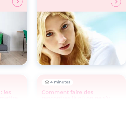
4 minutes
: les
Comment faire des
mmettre
rencontres là où on ne s’y
attend pas ?