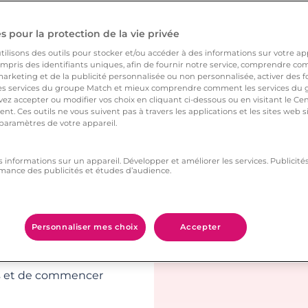
her l’être
 pour la protection de la vie privée
ilisons des outils pour stocker et/ou accéder à des informations sur votre appa
on avec des
pris des identifiants uniques, afin de fournir notre service, comprendre comm
arketing et de la publicité personnalisée ou non personnalisée, activer des fo
ation à long terme.
 services du groupe Match et mieux comprendre comment les services du g
ez accepter ou modifier vos choix en cliquant ci-dessous ou en visitant le Ce
aires qui ont les
nt. Ces outils ne vous suivent pas à travers les applications et les sites web
. À partir de votre
 paramètres de votre appareil.
on de rencontre
nt à vos attentes.
s informations sur un appareil. Développer et améliorer les services. Publici
mance des publicités et études d’audience.
 photo de profil, les
sance. Une relation
Personnaliser mes choix
Accepter
r de bonnes bases.
e,constitue la
res et de commencer