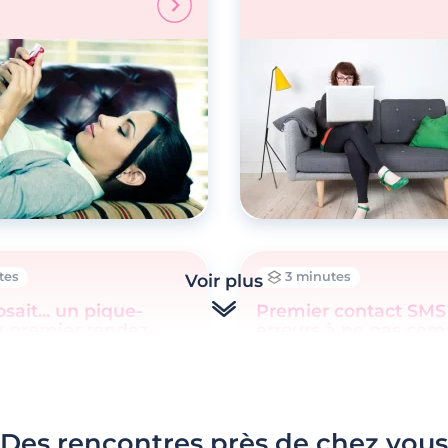
tes
3 minutes
Voir plus
osait... un pique-
Premier contact SMS 
u premier rendez-
erreurs à ne pas co
Des rencontres près de chez vous