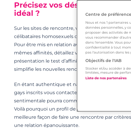
Précisez vos désirs pour dénic
idéal ?
Centre de préférences
Nous et nos
1
partenaires ut
Sur les sites de rencontre, vous êtes mis en relati
données personnelles, y com
proposer des activités de m
célibataires homosexuels qui recherchent une rel
vous recommander d'autres
dans l'ensemble. Vous pouv
Pour être mis en relation avec des hommes célibat
confidentialité à tout mome
mêmes affinités, détaillez votre profil au maximum
pas l'autorisation dans les
Objectifs de l'IAB
présentation le test d’affinités de votre applicati
simplifie les nouvelles rencontres qui corresponde
Stocker et/ou accéder à de
limitées, mesure de perfor
Liste de nos partenaires
En étant authentique et naturel et en ajoutant une
gays inscrits vous contacteront pour faire connais
sentimentale pourra commencer si vous partez su
Voilà pourquoi un profil de gay complet représent
meilleure façon de faire une rencontre par critè
une relation épanouissante.