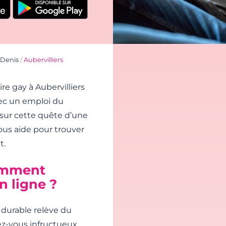
-Denis
/
Aubervilliers
e gay à Aubervilliers
ec un emploi du
 sur cette quête d’une
ous aide pour trouver
t.
omment
n ligne ?
 durable relève du
ez-vous infructueux