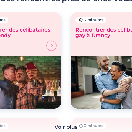
tes
3 minutes
er des célibataires
Rencontrer des célib
ondy
gay à Drancy
tes
3 minutes
Voir plus