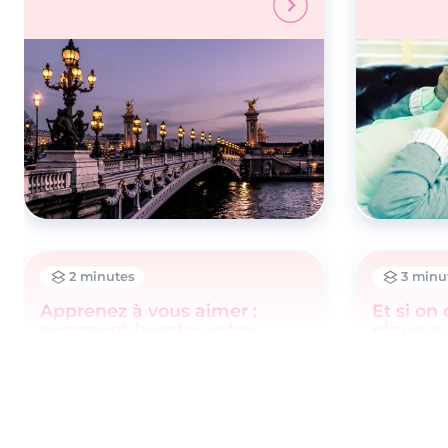
2 minutes
3 minu
Apprenez à vous aimer :
Et si on 
comment booster votre
nique a
confiance en vous
vous ?