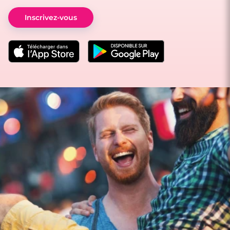
Inscrivez-vous