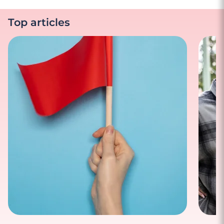
Top articles