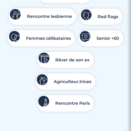
Rencontre lesbienne
Red flags
Femmes célibataires
Senior +50
Rêver de son ex
Agriculteur.trices
Rencontre Paris