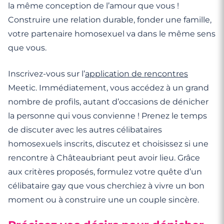
la même conception de l’amour que vous !
Construire une relation durable, fonder une famille,
votre partenaire homosexuel va dans le même sens
que vous.
Inscrivez-vous sur l’
application de rencontres
Meetic. Immédiatement, vous accédez à un grand
nombre de profils, autant d’occasions de dénicher
la personne qui vous convienne ! Prenez le temps
de discuter avec les autres célibataires
homosexuels inscrits, discutez et choisissez si une
rencontre à Châteaubriant peut avoir lieu. Grâce
aux critères proposés, formulez votre quête d’un
célibataire gay que vous cherchiez à vivre un bon
moment ou à construire une un couple sincère.