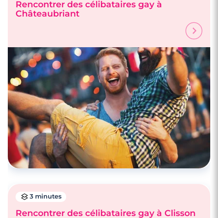
Rencontrer des célibataires gay à
Châteaubriant
3 minutes
À partir de quand puis-je l’inviter chez moi
?
3 minutes
Rencontrer des célibataires gay à Clisson