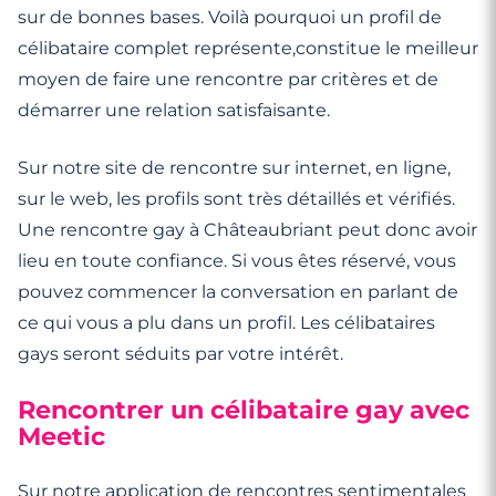
sur de bonnes bases. Voilà pourquoi un profil de
célibataire complet représente,constitue le meilleur
moyen de faire une rencontre par critères et de
démarrer une relation satisfaisante.
Sur notre site de rencontre sur internet, en ligne,
sur le web, les profils sont très détaillés et vérifiés.
Une rencontre gay à Châteaubriant peut donc avoir
lieu en toute confiance. Si vous êtes réservé, vous
pouvez commencer la conversation en parlant de
ce qui vous a plu dans un profil. Les célibataires
gays seront séduits par votre intérêt.
Rencontrer un célibataire gay avec
Meetic
Sur notre
application de rencontres
sentimentales