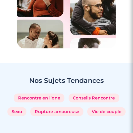
Nos Sujets
Tendances
Rencontre en ligne
Conseils Rencontre
Sexo
Rupture amoureuse
Vie de couple