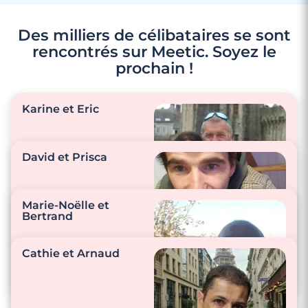
Des milliers de célibataires se sont
rencontrés sur Meetic. Soyez le
prochain !
Karine et Eric
David et Prisca
"Nos petites
attentions passent
Marie-Noëlle et
par un câlin, un bisou,
Bertrand
un regard, des petits
"Nous aimons faire
plats…"
des balades en quad,
Cathie et Arnaud
passer du temps
dans notre jardin l’été
"On pense
et nous élevons des
constamment l’un à
poules."