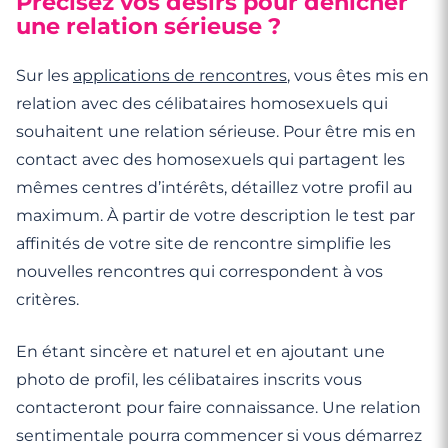
Précisez vos désirs pour dénicher
une relation sérieuse ?
Sur les
applications de rencontres
, vous êtes mis en
relation avec des célibataires homosexuels qui
souhaitent une relation sérieuse. Pour être mis en
contact avec des homosexuels qui partagent les
mêmes centres d’intérêts, détaillez votre profil au
maximum. À partir de votre description le test par
affinités de votre site de rencontre simplifie les
nouvelles rencontres qui correspondent à vos
critères.
En étant sincère et naturel et en ajoutant une
photo de profil, les célibataires inscrits vous
contacteront pour faire connaissance. Une relation
sentimentale pourra commencer si vous démarrez