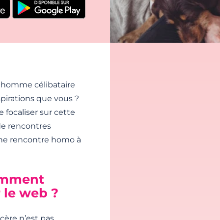
 homme célibataire
irations que vous ?
focaliser sur cette
 de rencontres
une rencontre homo à
omment
r le web ?
cère n’est pas