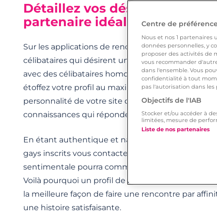
Détaillez vos désirs pour renc
partenaire idéal ?
Centre de préférences
Nous et nos
1
partenaires ut
Sur les applications de rencontres, vous êtes mis
données personnelles, y com
proposer des activités de m
célibataires qui désirent une relation sérieuse. Po
vous recommander d'autres
dans l'ensemble. Vous pouv
avec des célibataires homosexuels qui possèdent 
confidentialité à tout mome
étoffez votre profil au maximum. À partir de votre 
pas l'autorisation dans les
Objectifs de l'IAB
personnalité de votre site de rencontre simplifie l
connaissances qui répondent à vos critères.
Stocker et/ou accéder à de
limitées, mesure de perfor
Liste de nos partenaires
En étant authentique et naturel et en ajoutant une
gays inscrits vous contacteront pour faire connais
sentimentale pourra commencer si vous partez su
Voilà pourquoi un profil de homosexuel complet 
la meilleure façon de faire une rencontre par aff
une histoire satisfaisante.