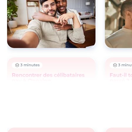
3 minutes
3 minu
Rencontrer des célibataires
Faut-il t
gay à Onnaing
passé ? 