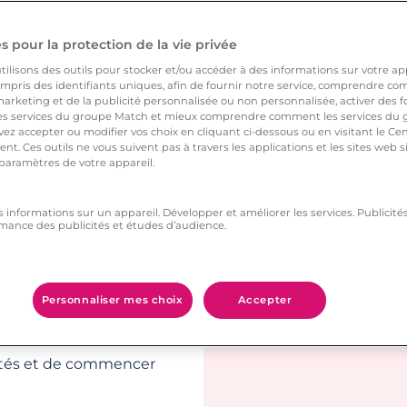
ontrer le
 pour la protection de la vie privée
ilisons des outils pour stocker et/ou accéder à des informations sur votre appa
 en contact avec des
pris des identifiants uniques, afin de fournir notre service, comprendre comm
arketing et de la publicité personnalisée ou non personnalisée, activer des fo
ur être mis en contact
 services du groupe Match et mieux comprendre comment les services du g
ez accepter ou modifier vos choix en cliquant ci-dessous ou en visitant le Ce
les mêmes affinités,
nt. Ces outils ne vous suivent pas à travers les applications et les sites web
description le test de
 paramètres de votre appareil.
es nouvelles
s informations sur un appareil. Développer et améliorer les services. Publici
mance des publicités et études d’audience.
 photo de profil, les
sance. Une relation
Personnaliser mes choix
Accepter
r de bonnes bases.
représente,constitue
inités et de commencer