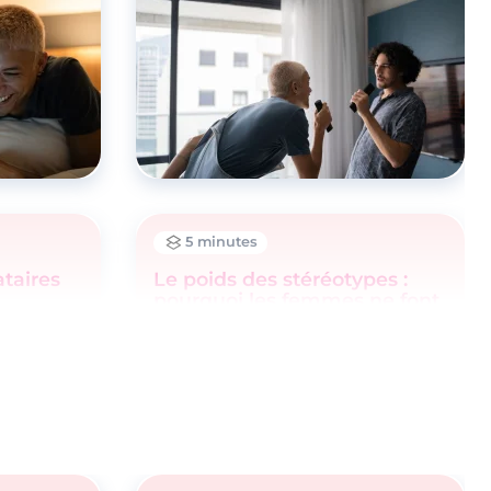
5 minutes
ataires
Le poids des stéréotypes :
pourquoi les femmes ne font
jamais le premier pas ?