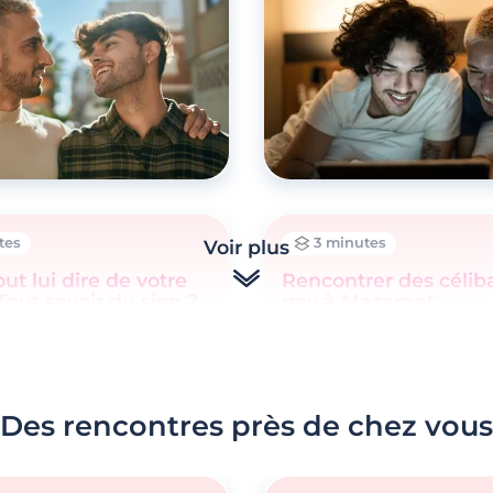
tes
3 minutes
Voir plus
out lui dire de votre
Rencontrer des célib
Tout savoir du sien ?
gay à Mazamet
Des rencontres près de chez vous