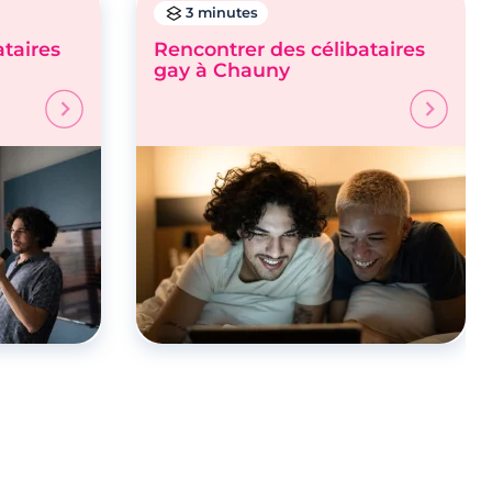
3 minutes
ataires
Rencontrer des célibataires
gay à Chauny