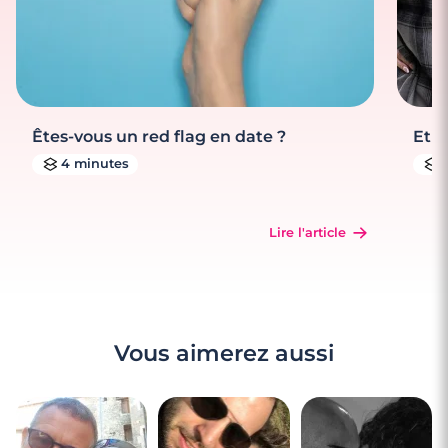
Êtes-vous un red flag en date ?
Et s
4 minutes
Lire l'article
Vous aimerez aussi