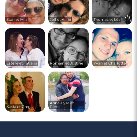
Stan et Mila
Jeff et Aline
Thomas et Léa
Estelle et Tatiana
Romain et Justine
Yvan et Charlotte
Anne-Lyse et
Kasia et Greg
Rémi