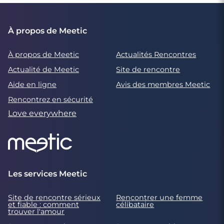
À propos de Meetic
À propos de Meetic
Actualités Rencontres
Actualité de Meetic
Site de rencontre
Aide en ligne
Avis des membres Meetic
Rencontrez en sécurité
Love everywhere
Les services Meetic
Site de rencontre sérieux
Rencontrer une femme
et fiable : comment
célibataire
trouver l'amour