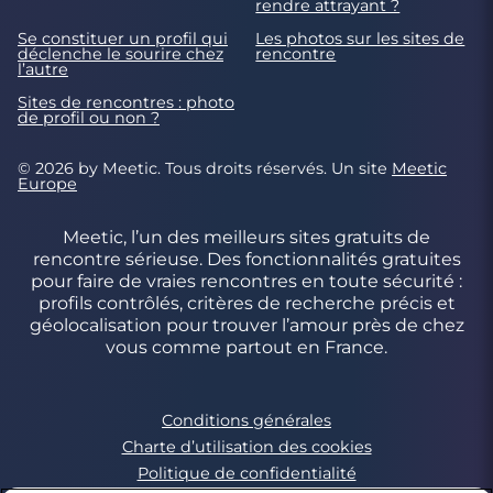
rendre attrayant ?
Se constituer un profil qui
Les photos sur les sites de
déclenche le sourire chez
rencontre
l’autre
Sites de rencontres : photo
de profil ou non ?
© 2026 by Meetic. Tous droits réservés. Un site
Meetic
Europe
Meetic, l’un des meilleurs sites gratuits de
rencontre sérieuse. Des fonctionnalités gratuites
pour faire de vraies rencontres en toute sécurité :
profils contrôlés, critères de recherche précis et
géolocalisation pour trouver l’amour près de chez
vous comme partout en France.
Conditions générales
Charte d’utilisation des cookies
Politique de confidentialité