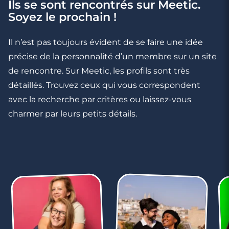
Ils se sont rencontrés sur Meetic.
Soyez le prochain !
Il n’est pas toujours évident de se faire une idée
précise de la personnalité d’un membre sur un site
de rencontre. Sur Meetic, les profils sont très
détaillés. Trouvez ceux qui vous correspondent
avec la recherche par critères ou laissez-vous
charmer par leurs petits détails.