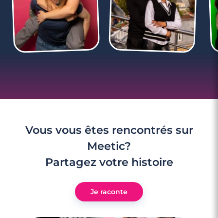
Vous vous êtes rencontrés sur
Meetic?
Partagez votre histoire
Je raconte